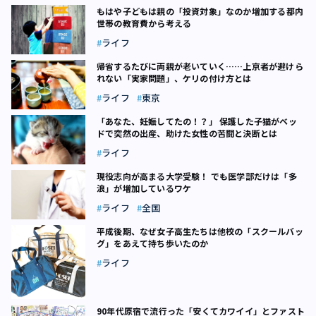
もはや子どもは親の「投資対象」なのか――増加する都内
世帯の教育費から考える
ライフ
帰省するたびに両親が老いていく……上京者が避けら
れない「実家問題」、ケリの付け方とは
ライフ
東京
「あなた、妊娠してたの！？」 保護した子猫がベッ
ドで突然の出産、助けた女性の苦闘と決断とは
ライフ
現役志向が高まる大学受験！ でも医学部だけは「多
浪」が増加しているワケ
ライフ
全国
平成後期、なぜ女子高生たちは他校の「スクールバッ
グ」をあえて持ち歩いたのか
ライフ
90年代原宿で流行った「安くてカワイイ」とファスト