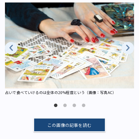
占いで食べていけるのは全体の20%程度という（画像：写真AC）
占
この画像の記事を読む