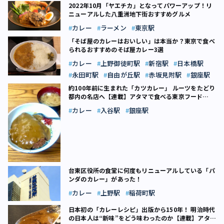
2022年10月「ヤエチカ」となってパワーアップ！リ
ニューアルした八重洲地下街おすすめグルメ
カレー
ラーメン
東京駅
「そば屋のカレーはおいしい」は本当か？東京で食べ
られるおすすめのそば屋カレー3選
カレー
上野御徒町駅
新宿駅
日本橋駅
永田町駅
自由が丘駅
赤坂見附駅
銀座駅
約100年前に生まれた「カツカレー」 ルーツをたどり
都内の名店へ【連載】アタマで食べる東京フード
（20）
カレー
入谷駅
銀座駅
台東区役所の食堂に何度もリニューアルしている「パ
ンダのカレー」があった！
カレー
上野駅
稲荷町駅
日本初の「カレーレシピ」出版から150年！ 明治時代
の日本人は“新味”をどう味わったのか【連載】アタマ