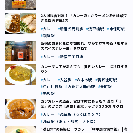
2大国民食対決！ 「カレー派」がラーメン派を論破で
きる都内厳選5店
カレー
新宿御苑前駅
浅草橋駅
神保町駅
銀座駅
新宿の雑居ビルに突如現れ、やがて立ち去る「旅する
スパイスカレー屋」を訪ねて
カレー
新宿三丁目駅
カレーマニアがあえて今「黄色いカレー」に注目する
ワケ
カレー
入谷駅
六本木駅
新御徒町駅
江戸川橋駅
西新井大師西駅
要町駅
赤坂駅
カツカレーの原型、実は下町にあった？ 浅草「河
金」のかつ丼【連載】東京レッツラGOGO! マグロ飯
（4）
カレー
浅草駅（つくばＥＸＰ）
浅草駅（東武・都営・メトロ）
“脱日常”の特製ビーフカレー「椿屋珈琲店本館」 | 老