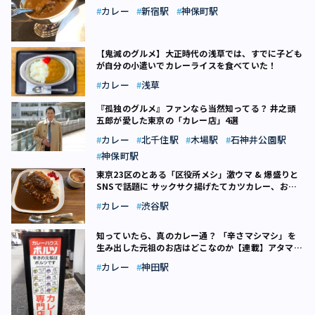
で食べる東京フード（19）
カレー
新宿駅
神保町駅
【鬼滅のグルメ】大正時代の浅草では、すでに子ども
が自分の小遣いでカレーライスを食べていた！
カレー
浅草
『孤独のグルメ』ファンなら当然知ってる？ 井之頭
五郎が愛した東京の「カレー店」4選
カレー
北千住駅
木場駅
石神井公園駅
神保町駅
東京23区のとある「区役所メシ」激ウマ & 爆盛りと
SNSで話題に サックサク揚げたてカツカレー、お値
段は？
カレー
渋谷駅
知っていたら、真のカレー通？ 「辛さマシマシ」を
生み出した元祖のお店はどこなのか【連載】アタマで
食べる東京フード（17）
カレー
神田駅