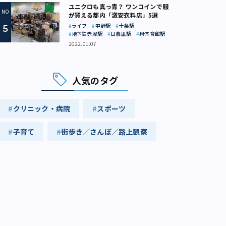
ユニクロも真っ青？ ワンコインで服
が買える都内「激安衣料店」5選
ライフ
中野駅
十条駅
地下鉄赤塚駅
日暮里駅
泉体育館駅
2022.01.07
人気のタグ
クリニック・病院
スポーツ
子育て
街歩き／さんぽ／路上観察