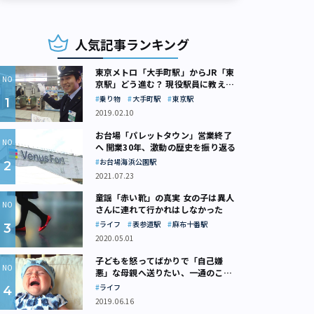
人気記事ランキング
東京メトロ「大手町駅」からJR「東
京駅」どう進む？ 現役駅員に教えて
もらいました
乗り物
大手町駅
東京駅
2019.02.10
お台場「パレットタウン」営業終了
へ 開業30年、激動の歴史を振り返る
お台場海浜公園駅
2021.07.23
童謡「赤い靴」の真実 女の子は異人
さんに連れて行かれはしなかった
ライフ
表参道駅
麻布十番駅
2020.05.01
子どもを怒ってばかりで「自己嫌
悪」な母親へ送りたい、一通のここ
ろの処方箋
ライフ
2019.06.16