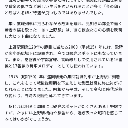
や賃金の低さなど厳しい生活を強いられることが多く「金の卵」
と呼ばれるほど待遇が良いものではありませんでした。
集団就職列車に揺られながら故郷を離れ、見知らぬ都会で働く
若者の姿を歌った「あゝ上野駅」は、彼ら彼女たちの心情を表現
し大ヒット曲になりました。
上野駅開業120年の節目に当たる2003（平成15）年には、歌碑
が広小路広場下に設置され、今では観光スポットにもなっていま
す。また、常磐線や宇都宮線、高崎線として使用されている16番
線と17番線の発車メロディーとしても使われています。
1975（昭和50）年に盛岡駅発の集団就職列車が上野駅に到着
し、これをもって戦後復興期を下支えした集団就職に終止符が打
たれることになりました。昭和から平成、そして令和と時代が移
り変わり、当時の記憶も薄れてきています。
駅ビルは明るく周囲には観光スポットがたくさんある上野駅で
すが、たまには上野駅構内や駅舎から、過ぎ去った昭和を感じて
みてはいかがでしょうか。