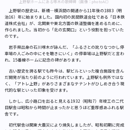
上野駅ホームにある啄木の歌碑碑（画像：photoAC）
上野駅の歴史は、新橋―横浜間の開通から11年後の1883（明
治16）年に始まりました。国内初の民間鉄道会社である「日本鉄
道株式会社」が、北関東や東北方面の鉄道整備を進めるために、
作られました。当初から「北の玄関口」という役割を担っていた
のです。
岩手県出身の石川啄木が詠んだ、「ふるさとの訛りなつかし停
車場の人ごみの中にそを聴きにいく」の停車場は上野駅だと言わ
れ、15番線ホームに記念の碑があります。
古い歴史を誇る駅でも昨今は、駅ビルといった複合施設を含ん
だ開発が当たり前のように行われています。上野駅も例外ではな
く、「アトレ上野」がありさまざまなテナントがひしめき合う現
代的な駅といった印象を受けます。
しかし、広小路口を出ると見える1932（昭和7）年竣工の二代
目駅舎は昭和から時間が止まったかと思うほど重厚感あふれる駅
舎です。
初代駅舎は関東大震災により焼失しましたが、昭和初期に完成