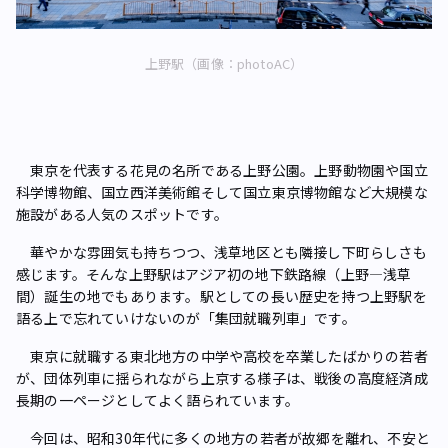
上野駅（画像：photoAC）
東京を代表する花見の名所である上野公園。上野動物園や国立
科学博物館、国立西洋美術館そして国立東京博物館など大規模な
施設がある人気のスポットです。
華やかな雰囲気も持ちつつ、浅草地区とも隣接し下町らしさも
感じます。そんな上野駅はアジア初の地下鉄路線（上野―浅草
間）誕生の地でもあります。駅としての長い歴史を持つ上野駅を
語る上で忘れていけないのが「集団就職列車」です。
東京に就職する東北地方の中学や高校を卒業したばかりの若者
が、団体列車に揺られながら上京する様子は、戦後の高度経済成
長期の一ページとしてよく語られています。
今回は、昭和30年代に多くの地方の若者が故郷を離れ、不安と