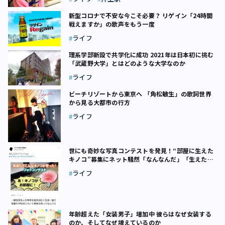
新型コロナで不安な今こそ必要？ リゲイン「24時間
戦えますか」の歌声をもう一度
ライフ
理系学部新設で共学化に成功 2021年は日本初に挑む
「武蔵野大学」とはどのような大学なのか
ライフ
ビーチリゾートから東京へ 「角松敏生」の歌詞世界
から見る大都市の行方
ライフ
世にも奇妙な写真コンテストを発見！“部屋に生えた
キノコ”募集にネット騒然「なんなんだ」「生えたこ
とある」
ライフ
年齢超えた「女装男子」増加中 彼らはなぜ女装する
のか、そしてなぜ増えているのか