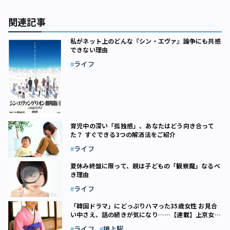
関連記事
私がネット上のどんな『シン・エヴァ』論争にも共感
できない理由
ライフ
育児中の深い「孤独感」、あなたはどう向き合って
た？ すぐできる3つの解消法をご紹介
ライフ
夏休み終盤に限って、親は子どもの「観察魔」なるべ
き理由
ライフ
「韓国ドラマ」にどっぷりハマった35歳女性 お見合
い中さえ、話の続きが気になり……【連載】上京女子
物語（3）
ライフ
押上駅