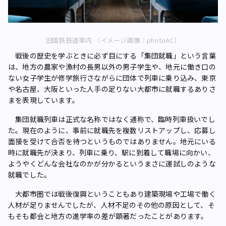
旧国鉄鉄道車内 （イメージ画像：photoAC）
戦後の歴史を学ぶときに必ず目にする「集団就職」という言葉
は、地方の農家や漁村の長男以外の男子学生や、地元に働き口の
ない女子学生が修学旅行さながらに団体で列車に乗り込み、東京
や名古屋、大阪といった人手の足りない大都市に就職するありさ
まを表現しています。
集団就職列車は正式な名称ではなく通称で、臨時列車扱いでし
た。現在のように、事前に就職先を複数リストアップし、応募し
面接を受けて合否を待つというものではありません。地元にいる
時に就職先が決まり、列車に乗り、駅に到着して職場に向かい、
ようやくどんな会社なのかが分かるというまさに運試しのような
就職でした。
大都市圏では戦後復興ということもあり建築現場や工場で働く
人材が足りませんでしたが、人材不足のその他の原因として、そ
もそも都会と地方の進学率の差が顕著だったことがあります。