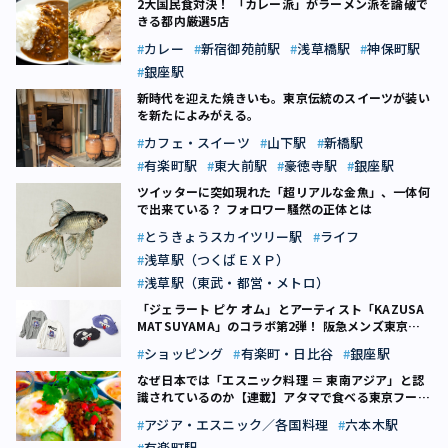
2大国民食対決！ 「カレー派」がラーメン派を論破で
きる都内厳選5店
カレー
新宿御苑前駅
浅草橋駅
神保町駅
銀座駅
新時代を迎えた焼きいも。東京伝統のスイーツが装い
を新たによみがえる。
カフェ・スイーツ
山下駅
新橋駅
有楽町駅
東大前駅
豪徳寺駅
銀座駅
ツイッターに突如現れた「超リアルな金魚」、一体何
で出来ている？ フォロワー騒然の正体とは
とうきょうスカイツリー駅
ライフ
浅草駅（つくばＥＸＰ）
浅草駅（東武・都営・メトロ）
「ジェラート ピケ オム」とアーティスト「KAZUSA
MATSUYAMA」のコラボ第2弾！ 阪急メンズ東京で
期間限定ストアも【千代田区】
ショッピング
有楽町・日比谷
銀座駅
なぜ日本では「エスニック料理 ＝ 東南アジア」と認
識されているのか【連載】アタマで食べる東京フード
（5）
アジア・エスニック／各国料理
六本木駅
有楽町駅