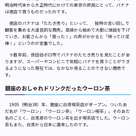
明治時代末から大正時代にかけての東京の庶民にとって、バナナ
は夜店で買うものだったのです。
夜店のバナナは「たたき売り」といって、 独特の言い回しで
観客を集める大道芸的な商売。高値から始めて大胆に値段を下げ
ていき、お客さんから「買った！」の声がかかると「持ってけ泥
棒！」というのが定番でした。
十数年前、世田谷ボロ市でバナナのたたき売りを見たことがあ
りますが、スーパーやコンビニで気軽にバナナを買うことができ
るようになった現在では、なかなか見ることのできない商売で
す。
銀座のおしゃれドリンクだったウーロン茶
1905（明治38）年、銀座に台湾喫茶店がオープン。ついたあ
だ名が「ウーロン」「ウーロン亭」「ウーロン喫茶」。そのあだ
名のごとく、台湾産のウーロン茶を出す喫茶店でした。ウーロン
茶もまた、台湾から日本に渡来したのです。