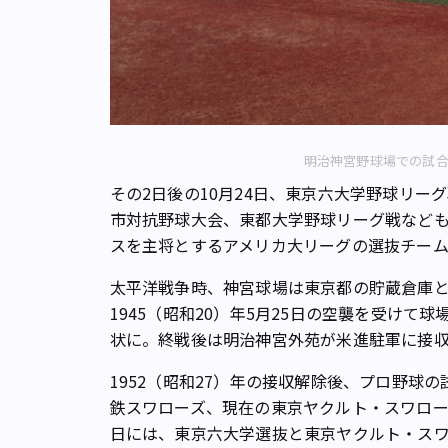
明治神宮野球場での試合風
その2日後の10月24日、東京六大学野球リ
市対抗野球大会、東都大学野球リーグ戦なども開
スを主将とするアメリカ大リーグの選抜チー
太平洋戦争時、神宮球場は東京都の貯蔵倉庫
1945（昭和20）年5月25日の空襲を受け
状に。終戦後は明治神宮外苑が米進駐軍に接
1952（昭和27）年の接収解除後、プロ野球の
鉄スワローズ、現在の東京ヤクルト・スワローズ
日には、東京六大学選抜と東京ヤクルト・スワ