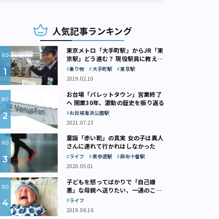
人気記事ランキング
東京メトロ「大手町駅」からJR「東
京駅」どう進む？ 現役駅員に教えて
もらいました
乗り物
大手町駅
東京駅
2019.02.10
お台場「パレットタウン」営業終了
へ 開業30年、激動の歴史を振り返る
お台場海浜公園駅
2021.07.23
童謡「赤い靴」の真実 女の子は異人
さんに連れて行かれはしなかった
ライフ
表参道駅
麻布十番駅
2020.05.01
子どもを怒ってばかりで「自己嫌
悪」な母親へ送りたい、一通のここ
ろの処方箋
ライフ
2019.06.16