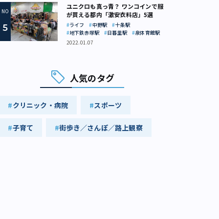
ユニクロも真っ青？ ワンコインで服
が買える都内「激安衣料店」5選
ライフ
中野駅
十条駅
地下鉄赤塚駅
日暮里駅
泉体育館駅
2022.01.07
人気のタグ
クリニック・病院
スポーツ
子育て
街歩き／さんぽ／路上観察