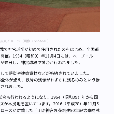
景イメージ（画像：photoAC）
ーグ戦で神宮球場が初めて使用されたのをはじめ、全国都
催。1934（昭和9）年11月4日には、ベーブ・ルー
ムが来日し、神宮球場で試合が行われました。
として薪炭や建築資材などが格納されていました。
て球場全体が燃え、鉄骨の残骸がわずかに残るのみという惨
収されました。
試合も行われるようになり、1964（昭和39）年から国
が本拠地を置いています。2016（平成28）年11月5
ローズが対戦した「明治神宮外苑創建90年記念奉納試