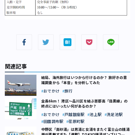
関連記事
結局、海外旅行はいつから行けるのか？ 旅好きの意
識調査から「本音」を分析してみた
おでかけ
旅行
全長6km！ 港区～品川区を結ぶ首都高「目黒線」の
終点にはいったい何があるのか？
おでかけ
戸越銀座駅
池上駅
洗足池駅
田園調布駅
荏原町駅
中野区「高砂湯」は男湯と女湯をまたぐ富士山の銭湯
画が素敵すぎた【連載】TOKYO銭湯ザンブリコ