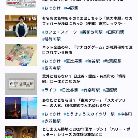
（17）
おでかけ
中野駅
有名店の名物をそのまま出しちゃう「他力本願」なカ
フェバーが浅草にあった【連載】東京レッツラ
GOGO! マグロ飯（13）
カフェ・スイーツ
新御徒町駅
田原町駅
稲荷町駅
ネット全盛の今、「アナログゲーム」が社員研修で注
目されている理由
おでかけ
恵比寿駅
渋谷駅
秋葉原駅
高円寺駅
意外と知らない？ 日比谷・銀座・有楽町の「境界
線」は一体どこなのか
ライフ
日比谷駅
有楽町駅
銀座駅
あなたはどちら派？ 「東京タワー」「スカイツリ
ー」の人気、30代前後で入れ替わるワケ
おでかけ
とうきょうスカイツリー駅
神谷町
赤羽橋駅
としまえん跡地に2023年夏オープン！「ハリー・ポ
ッター」シリーズの体験型施設とは