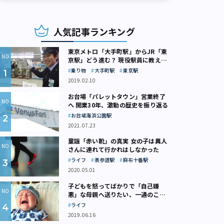
人気記事ランキング
東京メトロ「大手町駅」からJR「東
京駅」どう進む？ 現役駅員に教えて
もらいました
乗り物
大手町駅
東京駅
2019.02.10
お台場「パレットタウン」営業終了
へ 開業30年、激動の歴史を振り返る
お台場海浜公園駅
2021.07.23
童謡「赤い靴」の真実 女の子は異人
さんに連れて行かれはしなかった
ライフ
表参道駅
麻布十番駅
2020.05.01
子どもを怒ってばかりで「自己嫌
悪」な母親へ送りたい、一通のここ
ろの処方箋
ライフ
2019.06.16