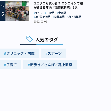
ユニクロも真っ青？ ワンコインで服
が買える都内「激安衣料店」5選
ライフ
中野駅
十条駅
地下鉄赤塚駅
日暮里駅
泉体育館駅
2022.01.07
人気のタグ
クリニック・病院
スポーツ
子育て
街歩き／さんぽ／路上観察