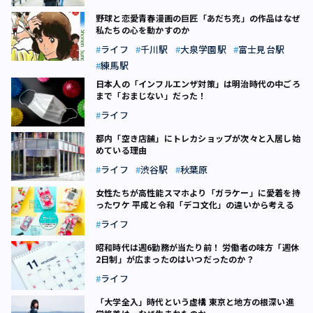
野球と恋愛――青春漫画の巨匠「あだち充」の作品はなぜ
私たちの心を動かすのか
ライフ
千川駅
大泉学園駅
富士見台駅
練馬駅
日本人の「インフルエンザ対策」は明治時代の中ごろ
まで「おまじない」だった！
ライフ
都内「空き店舗」にトレカショップが次々と入居し始
めている理由
ライフ
渋谷駅
秋葉原
女性たちが高性能スマホより「ガラケー」に愛着を持
ったワケ 平成と令和「デコ文化」の違いから考える
ライフ
昭和時代は週6勤務が当たり前！ 労働者の味方「週休
2日制」が広まったのはいつだったのか？
ライフ
「大学全入」時代という虚構 東京と地方の根深い進