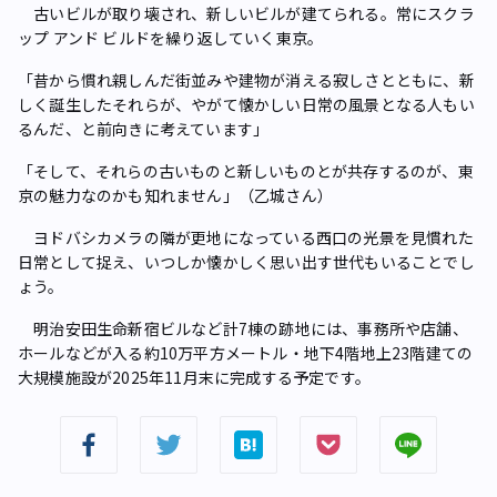
古いビルが取り壊され、新しいビルが建てられる。常にスクラ
ップ アンド ビルドを繰り返していく東京。
「昔から慣れ親しんだ街並みや建物が消える寂しさとともに、新
しく誕生したそれらが、やがて懐かしい日常の風景となる人もい
るんだ、と前向きに考えています」
「そして、それらの古いものと新しいものとが共存するのが、東
京の魅力なのかも知れません」（乙城さん）
ヨドバシカメラの隣が更地になっている西口の光景を見慣れた
日常として捉え、いつしか懐かしく思い出す世代もいることでし
ょう。
明治安田生命新宿ビルなど計7棟の跡地には、事務所や店舗、
ホールなどが入る約10万平方メートル・地下4階地上23階建ての
大規模施設が2025年11月末に完成する予定です。