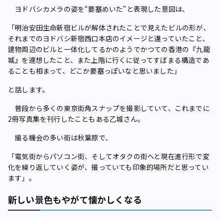
ヨドバシカメラの姿を“要塞めいた”と表現した意図は、
「明治安田生命新宿ビルが解体されたことで見えたビルの形が、
それまでのヨドバシ新宿西口本店のイメージと違っていたこと、
建物周辺のビルと一体化してるかのようでかつての香港の『九龍
城』を連想したこと、また上階に行くに従ってすぼまる構造であ
ることも相まって、どこか要塞っぽいなと思いました」
と話します。
普段から多くの東京街角スナップを撮影していて、これまでに
2冊写真集を刊行したこともある乙城さん。
撮る機会の多い街は秋葉原で、
「電気街からパソコン街、そしてオタクの街へと現在進行形で変
化を繰り返していく姿が、撮っていても印象的場所だと思ってい
ます」。
新しい景色もやがて懐かしくなる