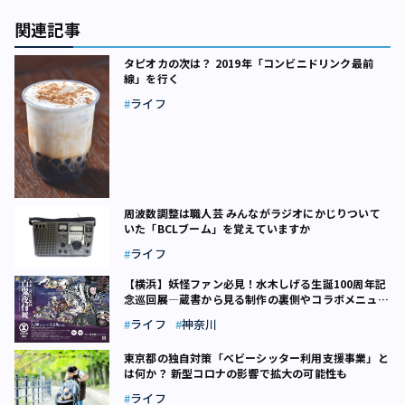
関連記事
タピオカの次は？ 2019年「コンビニドリンク最前
線」を行く
ライフ
周波数調整は職人芸 みんながラジオにかじりついて
いた「BCLブーム」を覚えていますか
ライフ
【横浜】妖怪ファン必見！水木しげる生誕100周年記
念巡回展―蔵書から見る制作の裏側やコラボメニュー
も
ライフ
神奈川
東京都の独自対策「ベビーシッター利用支援事業」と
は何か？ 新型コロナの影響で拡大の可能性も
ライフ