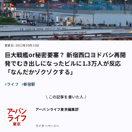
更新日: 2022年10月12日
巨大戦艦or秘密要塞？ 新宿西口ヨドバシ再開
発でむき出しになったビルに1.3万人が反応
「なんだかゾクゾクする」
ライフ
新宿駅
\ この記事を書いた人 /
アーバンライフ東京編集部
ライターページへ