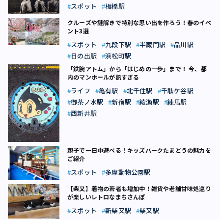
スポット
板橋駅
クルーズや謎解きで特別な思い出を作ろう！春のイベ
ント3選
スポット
九段下駅
半蔵門駅
品川駅
日の出駅
浜松町駅
「鉄腕アトム」から「はじめの一歩」まで！ 今、都
内のマンホールが熱すぎる
ライフ
亀有駅
北千住駅
千駄ケ谷駅
御茶ノ水駅
新宿駅
綾瀬駅
練馬駅
西新井駅
親子で一日中遊べる！キッズパークたまどうの魅力を
ご紹介
スポット
多摩動物公園駅
【柴又】着物の若者も増加中！雑貨や老舗甘味処巡り
が楽しいレトロなまちさんぽ
スポット
新柴又駅
柴又駅