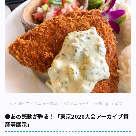
和・洋・中とメニュー豊富。ベジメニューも（画像：photoAC）
●あの感動が甦る！「東京2020大会アーカイブ資
産等展示」