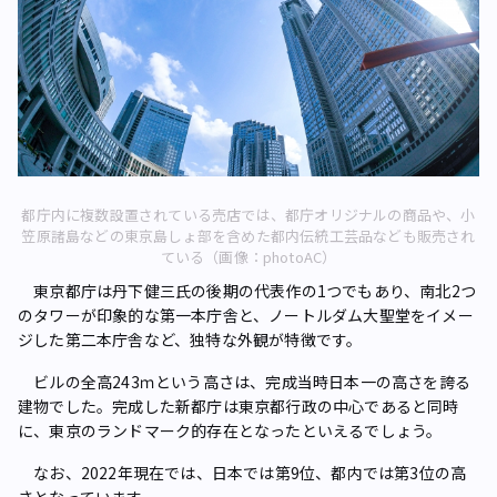
都庁内に複数設置されている売店では、都庁オリジナルの商品や、小
笠原諸島などの東京島しょ部を含めた都内伝統工芸品なども販売され
ている（画像：photoAC）
東京都庁は丹下健三氏の後期の代表作の1つでもあり、南北2つ
のタワーが印象的な第一本庁舎と、ノートルダム大聖堂をイメー
ジした第二本庁舎など、独特な外観が特徴です。
ビルの全高243ｍという高さは、完成当時日本一の高さを誇る
建物でした。完成した新都庁は東京都行政の中心であると同時
に、東京のランドマーク的存在となったといえるでしょう。
なお、2022年現在では、日本では第9位、都内では第3位の高
さとなっています。