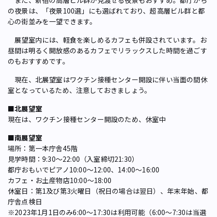
また、新宿の高層ビル群が見渡せる夜景もおすすめ。都庁から
の夜景は、「夜景100選」にも選ばれており、超高層ビル群と都
心の街並みを一望できます。
展望室内には、軽食を楽しめるカフェも併設されています。お
昼間は明るく開放感のあるカフェでリラックスした時間を過ごす
のもおすすめです。
現在、北展望室はワクチン接種センター開設に伴い当面の間休
室となっているため、注意しておきましょう。
■北展望室
現在は、ワクチン接種センター開設のため、休室中
■南展望室
場所：第一本庁舎45階
見学時間：9:30～22:00（入室締切21:30）
都庁おもいでピアノ10:00～12:00、14:00～16:00
カフェ・お土産物店10:00～18:00
休室日：第1及び第3火曜日（祝日の場合は翌日）、年末年始、都
庁舎点検日
※2023年1月1日のみ6:00～17:30は利用可能（6:00～7:30は当選