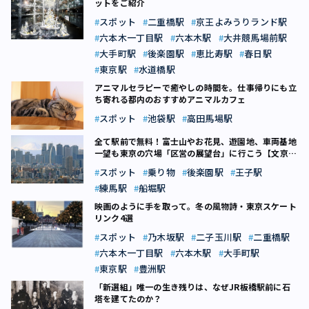
ットをご紹介
スポット
二重橋駅
京王よみうりランド駅
六本木一丁目駅
六本木駅
大井競馬場前駅
大手町駅
後楽園駅
恵比寿駅
春日駅
東京駅
水道橋駅
アニマルセラピーで癒やしの時間を。仕事帰りにも立
ち寄れる都内のおすすめアニマルカフェ
スポット
池袋駅
高田馬場駅
全て駅前で無料！富士山やお花見、遊園地、車両基地
一望も――東京の穴場「区営の展望台」に行こう【文京
区・練馬区・北区・江戸川区】
スポット
乗り物
後楽園駅
王子駅
練馬駅
船堀駅
映画のように手を取って。冬の風物詩・東京スケート
リンク4選
スポット
乃木坂駅
二子玉川駅
二重橋駅
六本木一丁目駅
六本木駅
大手町駅
東京駅
豊洲駅
「新選組」唯一の生き残りは、なぜJR板橋駅前に石
塔を建てたのか？