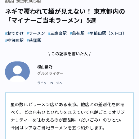
更新日: 2022年10月14日
ネギで覆われて麺が見えない！ 東京都内の
「マイナーご当地ラーメン」5選
おでかけ
ラーメン
三鷹台駅
亀有駅
早稲田駅（メトロ）
神保町駅
荻窪駅
\ この記事を書いた人 /
樫山綾乃
グルメライター
ライターページへ
星の数ほどラーメン店がある東京。他店との差別化を図る
べく、どの店もひとひねりを加えていて店舗ごとにオリジ
ナリティーを味わえるのが醍醐味（だいごみ）のひとつ。
今回はレアなご当地ラーメンを五つ紹介します。