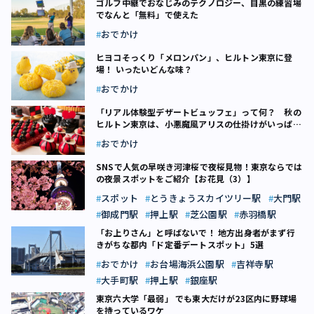
ゴルフ中継でおなじみのテクノロジー、目黒の練習場
でなんと「無料」で使えた
おでかけ
ヒヨコそっくり「メロンパン」、ヒルトン東京に登
場！ いったいどんな味？
おでかけ
「リアル体験型デザートビュッフェ」って何？ 秋の
ヒルトン東京は、小悪魔風アリスの仕掛けがいっぱ
い！
おでかけ
SNSで人気の早咲き河津桜で夜桜見物！東京ならでは
の夜景スポットをご紹介【お花見（3）】
スポット
とうきょうスカイツリー駅
大門駅
御成門駅
押上駅
芝公園駅
赤羽橋駅
「お上りさん」と呼ばないで！ 地方出身者がまず行
きがちな都内「ド定番デートスポット」5選
おでかけ
お台場海浜公園駅
吉祥寺駅
大手町駅
押上駅
銀座駅
東京六大学「最弱」 でも東大だけが23区内に野球場
を持っているワケ