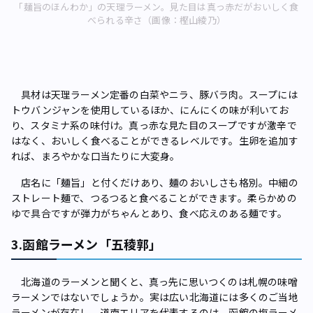
「麺旨のほんわか」の天理ラーメン。見た目は真っ赤だがおいしく食
べられる辛さ（画像：樫山綾乃）
具材は天理ラーメン定番の白菜やニラ、豚バラ肉。スープには
トウバンジャンを使用しているほか、にんにくの味が利いてお
り、スタミナ系の味付け。真っ赤な見た目のスープですが激辛で
はなく、おいしく食べることができるレベルです。生卵を追加す
れば、まろやかな口当たりに大変身。
店名に「麺旨」と付くだけあり、麺のおいしさも格別。中細の
ストレート麺で、つるつると食べることができます。柔らかめの
ゆで具合ですが弾力がちゃんとあり、食べ応えのある麺です。
3.函館ラーメン「五稜郭」
北海道のラーメンと聞くと、真っ先に思いつくのは札幌の味噌
ラーメンではないでしょうか。実は広い北海道には多くのご当地
ラーメンが存在し、道南エリアを代表するのは、函館の塩ラーメ