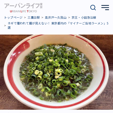
トップページ
三鷹台駅
高井戸～久我山
京王・小田急沿線
ネギで覆われて麺が見えない！ 東京都内の「マイナーご当地ラーメン」5
選