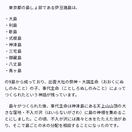
東京都の島しょ部である伊豆諸島は、
・大島
・利島
・新島
・式根島
・神津島
・三宅島
・御蔵島
・八丈島
・青ヶ島
の9島から成っており、出雲大社の祭神・大国主命（おおくにぬ
しのみこと）の子、事代主命（ことしろぬしのみこと）によって
つくられたという神話が残っています。
島々がつくられた後、事代主命は神津島にある天上山山頂の大
きな窪地・不入ガ沢（はいらないがさわ）に島の神様を集めるこ
とにしました。この頃、不入が沢には満々と水をたたえた池があ
り、そこで島ごとの水の分配を相談することになったのです。