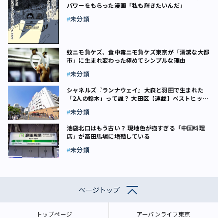
パワーをもらった漫画「私も輝きたいんだ」
未分類
蚊ニモ負ケズ、食中毒ニモ負ケズ――東京が「清潔な大都
市」に生まれ変わった極めてシンプルな理由
未分類
シャネルズ『ランナウェイ』――大森と羽田で生まれた
「2人の鈴木」って誰？ 大田区【連載】ベストヒット
23区（5）
未分類
池袋北口はもう古い？ 現地色が強すぎる「中国料理
店」が高田馬場に増殖している
未分類
ページトップ
トップページ
アーバンライフ東京