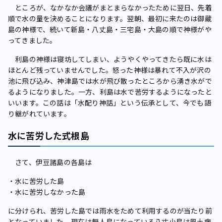
ところが、なかなか会議がまとまらなかったために翌日、先着
順で水の量を決めることになります。翌朝、最初に来たのは御蔵
島の神様で、続いて新島・八丈島・三宅島・大島の順で神様がや
ってきました。
利島の神様は寝坊してしまい、ようやくやってきたら既に水は
ほとんど残っていませんでした。怒った神様は暴れて不入が沢の
池に飛び込み、神津島では水が飛び散ったところから湧き水がで
るようになりました。一方、利島は水で苦労するようになったと
いいます。この話は「水配り神話」という伝承として、今でも語
り継がれています。
水に苦労した式根島
さて、伊豆諸島の各島は
・水に苦労した島
・水に苦労しなかった島
に分けられ、苦労した島では雨水をためて利用するのが当たり前
となっていました。現在は無人島になっている八丈小島は風土病