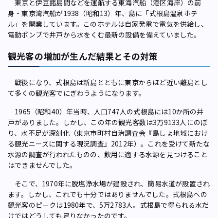
東京と伊豆諸島間などを運航する東海汽船（港区海岸）の前
身・東京湾汽船が1938（昭和13）年、島に「式根島温泉ホテ
ル」を開業しています。このホテルは自家発電で電気を供給し、
電動ポンプで井戸から水をくむ最新の設備を備えていました。
観光客の増加が生んだ結果とその対策
戦後になり、式根島は新島とともに東京からほど近い離島とし
て多くの観光客でにぎわうようになります。
1965（昭和40）年当時、人口747人の式根島には10か所の井
戸がありました。しかし、この年の観光客数は3万9133人にのぼ
り、水不足が深刻化（東京市町村自治調査会『島しょ地域におけ
る観光ニーズに関する現況調査』2012年）。これを受けて新たな
水源の調査が行われたものの、飲用に適する水源を見つけること
はできませんでした。
そこで、1970年に脱塩浄水場が建設され、簡易水道が設置され
ます。しかし、これでも十分ではありませんでした。式根島への
観光客のピークは1980年で、5万2783人。式根島で得られる水だ
けではどうしても足りなかったのです。