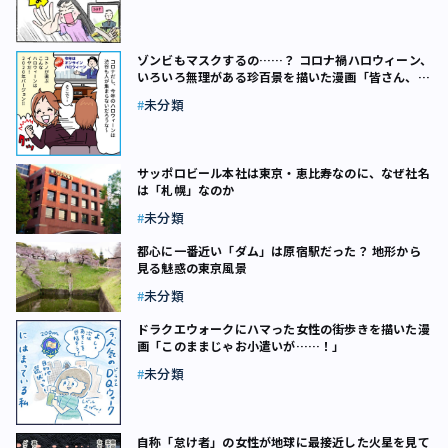
ゾンビもマスクするの……？ コロナ禍ハロウィーン、
いろいろ無理がある珍百景を描いた漫画「皆さん、無
理しないで！」
未分類
サッポロビール本社は東京・恵比寿なのに、なぜ社名
は「札幌」なのか
未分類
都心に一番近い「ダム」は原宿駅だった？ 地形から
見る魅惑の東京風景
未分類
ドラクエウォークにハマった女性の街歩きを描いた漫
画「このままじゃお小遣いが……！」
未分類
自称「怠け者」の女性が地球に最接近した火星を見て