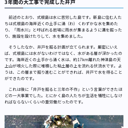
3年間の大工事で完成した井戸
前述のとおり、式根島は水に苦労した島です。新島に住む人た
ちは式根島の海岸近くの土手に涌（わ）くわずかな水を集めた
り、「雨水川」と呼ばれる岩場に雨水が集まるように溝を掘った
り、施設を設けたりして、水を集めました。
そうしたなか、井戸を掘る計画が立てられます。厳密にいえ
ば、式根島には水がないわけではなく、水がある層が深かったの
です。海岸近くの土手から涌く水は、約17km離れた神津島の天
上山が噴火した際に堆積した粘土層の上を流れる伏流水です。よ
うは、この層まで掘り進むことができれば、井戸で水を得ること
ができたのです。
これは後に「井戸を掘ると三年の不作」という言葉ができたほ
どの一大事業でした。とにかく島の人たちが生活を犠牲にしなけ
ればならないくらいの重労働だったのです。