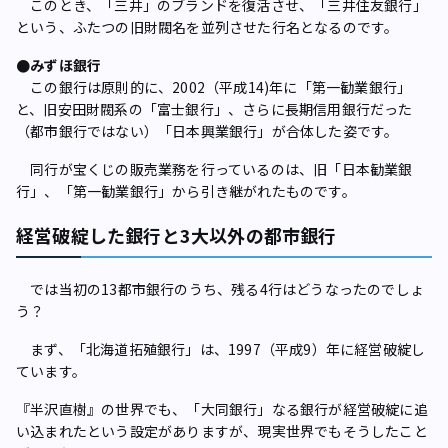
このとき、「三井」のブランドを復活させ、「三井住友銀行」
という、ふたつの旧財閥名を並列させた行名となるのです。
●みずほ銀行
この銀行は原則的に、2002（平成14)年に「第一勧業銀行」
と、旧安田財閥系の「富士銀行」、さらに長期信用銀行だった
（都市銀行ではない）「日本興業銀行」が合体した姿です。
同行が宝くじの販売業務を行っているのは、旧「日本勧業銀
行」、「第一勧業銀行」から引き継がれたものです。
経営破綻した銀行と3大以外の都市銀行
では当初の13都市銀行のうち、残る4行はどうなったのでしょ
う？
まず、「北海道拓殖銀行」は、1997（平成9）年に経営破綻し
ています。
『半沢直樹』の世界でも、「大同銀行」なる銀行が経営破綻に追
い込まれたという設定がありますが、現実世界でもそうしたこと