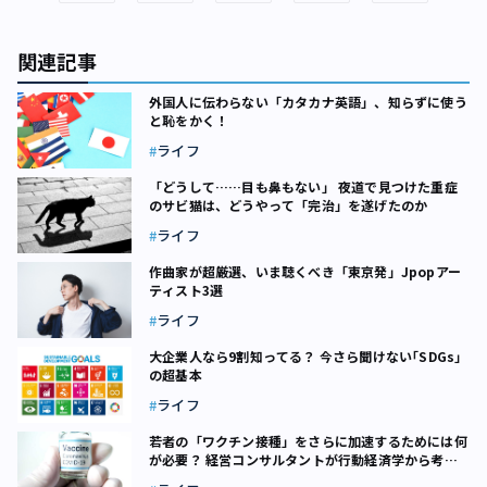
関連記事
外国人に伝わらない「カタカナ英語」、知らずに使う
と恥をかく！
ライフ
「どうして……目も鼻もない」 夜道で見つけた重症
のサビ猫は、どうやって「完治」を遂げたのか
ライフ
作曲家が超厳選、いま聴くべき「東京発」Jpopアー
ティスト3選
ライフ
大企業人なら9割知ってる？ 今さら聞けない｢SDGs｣
の超基本
ライフ
若者の「ワクチン接種」をさらに加速するためには何
が必要？ 経営コンサルタントが行動経済学から考え
てみた【連載】これからの「思考力」の話をしよう