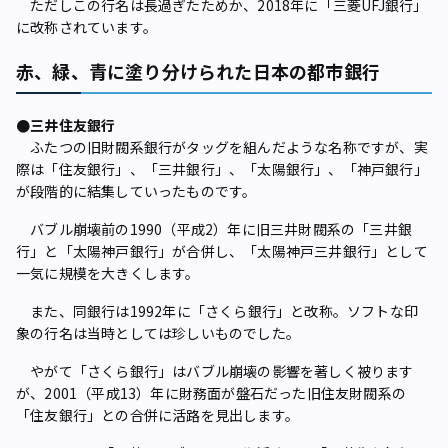
ただしこの行名は長過ぎたためか、2018年に「三菱UFJ銀行」
に改称されています。
赤、緑、青に塗り分けられた日本の都市銀行
●三井住友銀行
ふたつの旧財閥系銀行がタッグを組んだような名称ですが、実
際は「住友銀行」、「三井銀行」、「太陽銀行」、「神戸銀行」
が段階的に結集していったものです。
バブル崩壊前の1990（平成2）年に旧三井財閥系の「三井銀
行」と「太陽神戸銀行」が合併し、「太陽神戸三井銀行」として
一気に規模を大きくします。
また、同銀行は1992年に「さくら銀行」と改称。ソフトな印
象の行名は当時としては珍しいものでした。
やがて「さくら銀行」はバブル崩壊の影響を著しく被ります
が、2001（平成13）年に財務面が盤石だった旧住友財閥系の
「住友銀行」との合併に活路を見出します。