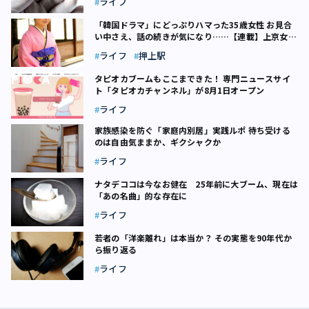
ライフ
（7）
「韓国ドラマ」にどっぷりハマった35歳女性 お見合
い中さえ、話の続きが気になり……【連載】上京女子
物語（3）
ライフ
押上駅
タピオカブームもここまできた！ 専門ニュースサイ
ト「タピオカチャンネル」が8月1日オープン
ライフ
家族感染を防ぐ「家庭内別居」実践ルポ 待ち受ける
のは自由気ままか、ギクシャクか
ライフ
ナタデココは今なお健在 25年前に大ブーム、現在は
「あの名曲」的な存在に
ライフ
若者の「洋楽離れ」は本当か？ その実態を90年代か
ら振り返る
ライフ