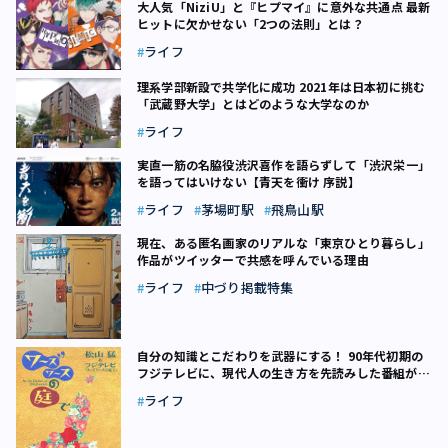
大人気「NiziU」と『ヒプマイ』に意外な共通点 最新
ヒットに欠かせない「2つの法則」とは？
ライフ
理系学部新設で共学化に成功 2021年は日本初に挑む
「武蔵野大学」とはどのような大学なのか
ライフ
実直一筋の名脇役――渋沢喜作を語らずして「渋沢栄一」
を語ってはいけない【青天を衝け 序説】
ライフ
茅場町駅
飛鳥山駅
現在、ある匿名画家のリアルな「東京ひとり暮らし」
作品がツイッターで共感を呼んでいる理由
ライフ
中づり掲載特集
自分の知識とこだわりを武器にする！ 90年代初期の
フジテレビに、現代人の生き方を先読みした番組があ
った
ライフ