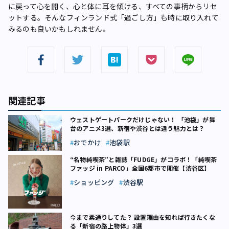
に戻って心を開く、心と体に耳を傾ける、すべての事柄からリセ
ットする。そんなフィンランド式「過ごし方」も時に取り入れて
みるのも良いかもしれません。
関連記事
ウェストゲートパークだけじゃない！ 「池袋」が舞
台のアニメ3選、新宿や渋谷とは違う魅力とは？
おでかけ
池袋駅
“名物純喫茶”と雑誌「FUDGE」がコラボ！「純喫茶
ファッジ in PARCO」全国6都市で開催【渋谷区】
ショッピング
渋谷駅
今まで素通りしてた？ 設置理由を知れば行きたくな
る「新宿の路上物体」3選