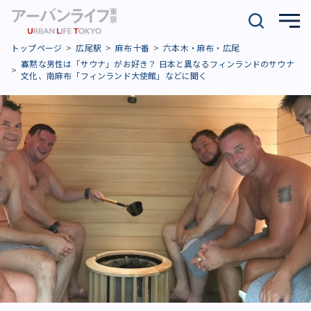
トップページ
広尾駅
麻布十番
六本木・麻布・広尾
寡黙な男性は「サウナ」がお好き？ 日本と異なるフィンランドのサウナ
文化、南麻布「フィンランド大使館」などに聞く