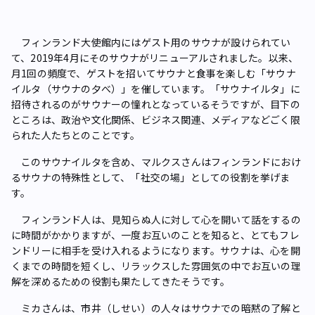
フィンランド大使館内にはゲスト用のサウナが設けられてい
て、2019年4月にそのサウナがリニューアルされました。以来、
月1回の頻度で、ゲストを招いてサウナと食事を楽しむ「サウナ
イルタ（サウナの夕べ）」を催しています。「サウナイルタ」に
招待されるのがサウナーの憧れとなっているそうですが、目下の
ところは、政治や文化関係、ビジネス関連、メディアなどごく限
られた人たちとのことです。
このサウナイルタを含め、マルクスさんはフィンランドにおけ
るサウナの特殊性として、「社交の場」としての役割を挙げま
す。
フィンランド人は、見知らぬ人に対して心を開いて話をするの
に時間がかかりますが、一度お互いのことを知ると、とてもフレ
ンドリーに相手を受け入れるようになります。サウナは、心を開
くまでの時間を短くし、リラックスした雰囲気の中でお互いの理
解を深めるための役割も果たしてきたそうです。
ミカさんは、市井（しせい）の人々はサウナでの暗黙の了解と