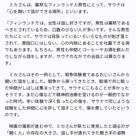
ミカさんは、寡黙なフィンランド人男性にとって、サウナは
「心を開いて話ができる場所」といいます。
「フィンランドでは、女性は話し好きですが、男性は寡黙である
べきとされているため、口数の少ない人が多いです。そんな男性
たちにとって、サウナは背負っているいろいろなものが削ぎ落と
されて、普段口にはしない、心の内側にあることを吐露できる場
でもあります。もちろん、男性も仲間とコーヒーやお酒を飲んだ
りしながら話をしますが、サウナのなかでの会話とは異なりま
す」
ミカさんはその一例として、戦争体験者であるおじいさんから
聞いた話をしました。戦争から戻ってきたとき、戦場で共に戦っ
た仲間がしばしば集まってきて、サウナにこもることが多かった
そうです。まだ心傷などで精神的治療を受けるのが一般的でなか
った時代。辛い体験で深く負った心の傷を、サウナで同じような
経験をした仲間に心を許して話すことで、傷を癒していたという
のです。
映画の撮影が進む中で、ミカさんが新たに発見したと語るのが
「聞く人」の存在の大きさ。話し手が連れてきた聞き手の姿勢