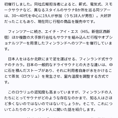
初催行しました。同社広報担当者によると、薪式、電気式、スモ
ークサウナなど、異なるスタイルのサウナ8か所を巡る同ツアー
は、30〜40代を中心に19人が参加（うち18人が男性）。大好評
だったこともあり、現在同じ行程の商品を販売中です。
フィンツアーに続き、エイチ・アイ・エス（HIS。新宿区西新
宿）ほか複数の大手旅行会社もサウナを組み込んだ行程やオプシ
ョナルツアーを用意したフィンランドへのツアーを催行していま
す。
日本人をはるか北欧にまで足を運ばせる、フィンランド式サウ
ナのチカラ。日本の一般的なドライサウナとの大きな違いは、中
に石を積んだストーブがあり、それに利用者自身が水をかけるこ
とで蒸気（ロウリュ）を発生させ、室内温度を調整する方式で
す。
このロウリュの認知度も高まっていますが、フィンランドの人
たちにとってサウナがどのような存在なのかまで、知る人はさほ
ど多くないのではないのではないでしょうか。そこで、これにつ
いてふたりのフィンランド人に聞いた話を紹介します。