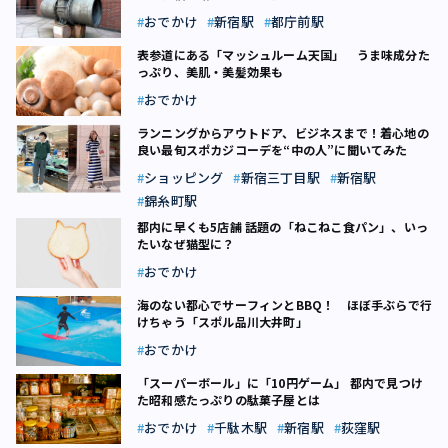
おでかけ
新宿駅
都庁前駅
表参道にある「マッシュルーム天国」 うま味成分た
っぷり、美肌・美髪効果も
おでかけ
ランニングからアウトドア、ビジネスまで！着心地の
良い最旬スポカジコーデを“中の人”に聞いてみた
ショッピング
新宿三丁目駅
新宿駅
錦糸町駅
都内に早くも5店舗 話題の「ねこねこ食パン」、いっ
たいなぜ猫型に？
おでかけ
海のない都心でサーフィンとBBQ！ ほぼ手ぶらで行
けちゃう「スポル品川大井町」
おでかけ
「スーパーボール」に「10円ゲーム」 都内で見つけ
た昭和感たっぷりの駄菓子屋とは
おでかけ
千駄木駅
新宿駅
荻窪駅