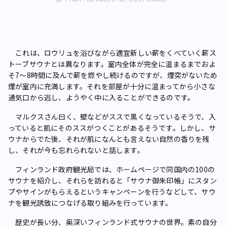
これは、ロウリュを浴びながら適宜新しい薪をくべていく薪ス
トーブサウナとは異なります。室内全体が完全に温まるまでおよ
そ7〜8時間に及んで薪を燃やし続けるのですが、煙突がないため
煙が室内に充満します。それを部屋が十分に温まってから小さな
通気口から逃し、ようやく中に入ることができるのです。
マルクスさん曰く、壁などがススで黒くなっているそうで、入
っていると肌にそのススがつくことがあるそうです。しかし、サ
ウナからでた後、それが肌になんとも言えない自然の香りを残
し、それが今も忘れられないと話します。
フィンランド政府観光局では、ホームページで同国内の100の
サウナを紹介し、それらを訪れると「サウナ御朱印帳」にスタン
プやサインがもらえるというキャンペーンを行うなどして、サウ
ナを観光誘致につなげる取り組みを行っています。
歴史が長い分、奥深いフィンランド式サウナの世界。素の自分