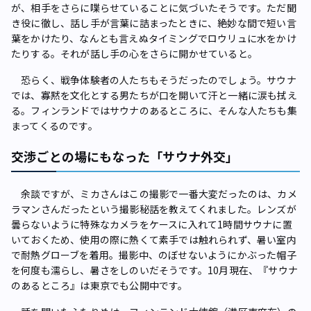
が、相手をさらに喋らせていることに気づいたそうです。ただ聞
き役に徹し、話し手が言葉に詰まったときに、絶妙な間で短い言
葉をかけたり、なんとも言えぬタイミングでロウリュに水をかけ
たりする。それが話し手の心をさらに開かせていると。
恐らく、戦争体験者の人たちもそうだったのでしょう。サウナ
では、寡黙を文化とする男たちが口を開いて汗と一緒に涙も拭え
る。フィンランドではサウナのあるところに、そんな人たちも集
まってくるのです。
交渉ごとの場にもなった「サウナ外交」
余談ですが、ミカさんはこの撮影で一番大変だったのは、カメ
ラマンさんだったという撮影秘話を教えてくれました。レンズが
曇らないように特殊なカメラをケースに入れて1時間サウナに置
いておくため、使用の際に熱くて素手では触れられず、暑い室内
で耐熱グローブを着用。撮影中、のぼせないようにかぶった帽子
を何度も濡らし、暑さをしのいだそうです。10月現在、『サウナ
のあるところ』は東京でも公開中です。