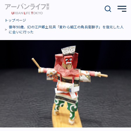
トップページ
御年90歳、幻の江戸郷土玩具「麦わら細工の角兵衛獅子」を復元した人
に会いに行った