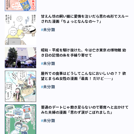
甘えん坊の飼い猫に愛情を注いだら思わぬ形でスルー
された漫画「ちょっとなんなの～？」
未分類
昭和・平成を駆け抜けた、今は亡き東京の博物館 幼
き日の記憶の糸を手繰り寄せて
未分類
屋外での食事はどうしてこんなにおいしいの？？ 欲
望とまらぬ女性の漫画「最高！ だけど……」
未分類
普通のデートじゃ飽き足らないので寄席へと出かけて
みた夫婦の漫画「思わず涙がこぼれました」
未分類