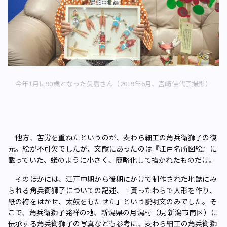
今年1月に90歳となった矢島さん（2019年6月、宮崎佳代子撮影）
他方、苦労を重ねたというのが、麦わら細工の角兵衛獅子の復
元。絵が不可欠でしたが、文献にあったのは『江戸名所図絵』に
載っていた、蟻のように小さく、簡略化して描かれたものだけ。
そのほかには、江戸中期から後期にかけて制作された地誌にみ
られる角兵衛獅子についての記述、「貰ったわらで人形を作り、
紙の袴をはかせ、太鼓をもたせた」という説明文のみでした。そ
こで、角兵衛獅子発祥の地、新潟県の月潟村（現 新潟市南区）に
伝承する角兵衛獅子の写真なども参考に、麦わら細工の角兵衛獅