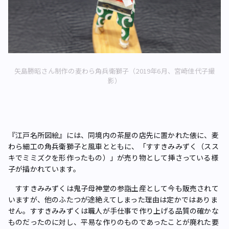
矢島勝昭さん制作の麦わら角兵衛獅子（2019年6月、宮崎佳代子撮
影）
『江戸名所図絵』には、同境内の茶屋の店先に置かれた俵に、麦
わら細工の角兵衛獅子と風車とともに、「すすきみみずく（スス
キでミミズクを形作ったもの）」が売り物として挿さっている様
子が描かれています。
すすきみみずくは鬼子母神堂の参詣土産として今も販売されて
いますが、他のふたつが途絶えてしまった理由は定かではありま
せん。すすきみみずくは職人が手仕事で作り上げる品質の確かな
ものだったのに対し、平易な作りのものであったことが廃れた要