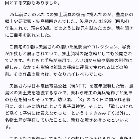
因とする文献もありました。
25年前にこのふたつの郷土玩具の復元に挑んだのが、豊島区の
郷土史研究家・矢島勝昭さんでした。矢島さんは1929（昭和4）
年生まれで、現在90歳。どのように復元を試みたのか、話を聞き
にご自宅を訪れました。
ご自宅の2階は矢島さんの描いた風景画やコレクション、写真
が所狭しと展示されていて、郷土資料の記念館としても公開され
ています。もともと手先が器用で、若い頃から絵や影絵の制作に
親しみ、なかでも影絵は雑誌の挿絵に連載で使われるほどの腕
前。その作品の数々は、かなりハイレベルでした。
矢島さんは日本電信電話公社（現NTT）を定年退職した後、豊
島区の郷土史を勉強するなかで、麦わら細工の角兵衛獅子と風車
の存在を知ったそうです。幼い頃、「8」のつく日に開かれる縁
日に、楽しみに訪れたという鬼子母神堂。そこに、「欲しいけれ
ど高くて子供には買えなかった」というすすきみみずく以外に、
名物土産が存在していたことに、新鮮な驚きを持ったといいま
す。
このふたつを復元してみたいとの想いにかられるなか、喜多川