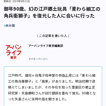
更新日: 2019年8月21日
御年90歳、幻の江戸郷土玩具「麦わら細工の
角兵衛獅子」を復元した人に会いに行った
未分類
\ この記事を書いた人 /
アーバンライフ東京編集部
ライターページへ
江戸時代、雑司ヶ谷鬼子母神堂の参詣土産には「麦わら細
工の角兵衛獅子」と「風車」がありました。明治初期で途
絶えてしまいましたが、その存在を知った豊島区の郷土史
研究家・矢島勝昭さんが試行錯誤を重ねて復元。90歳とな
った矢島さんに当時の話を聞きました。