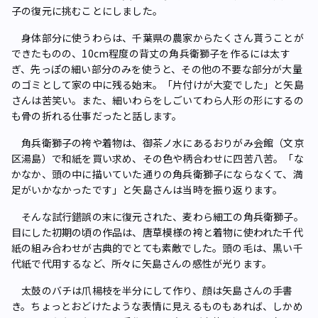
子の復元に挑むことにしました。
身体部分に使うわらは、千葉県の農家からたくさん貰うことが
できたものの、10cm程度の背丈の角兵衛獅子を作るには太す
ぎ、先っぽの細い部分のみを使うと、その他の不要な部分が大量
のゴミとして家の中に残る始末。「片付けが大変でした」と矢島
さんは苦笑い。また、細いわらをしごいてわら人形の形にするの
も骨の折れる仕事だったと話します。
角兵衛獅子の袴や着物は、御茶ノ水にあるおりがみ会館（文京
区湯島）で和紙を買い求め、その色や柄合わせに四苦八苦。「な
かなか、頭の中に描いていた通りの角兵衛獅子にならなくて、満
足がいかなかったです」と矢島さんは当時を振り返ります。
そんな試行錯誤の末に復元された、麦わら細工の角兵衛獅子。
目にした初期の頃の作品は、唐草模様の袴と着物に使われた千代
紙の組み合わせが古典的でとても素敵でした。頭の毛は、黒い千
代紙で代用するなど、所々に矢島さんの感性が光ります。
太鼓のバチは爪楊枝を半分にして作り、顔は矢島さんの手書
き。ちょっとおどけたような表情に見えるものもあれば、しかめ