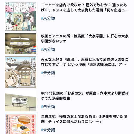
コーヒーを店内で飲むか？ 屋外で飲むか？ 迷ったあ
げくチャンスを逃して大後悔した漫画「何を血迷って
たんだ私は……」
未分類
映画とアニメの街・練馬区「大泉学園」に肝心の大泉
学園がないワケ
未分類
みんな大好き「銭湯」、東京と大阪で全然違うのをご
存じですか！？ という漫画「東京の銭湯には、アレ
がない！」
未分類
80年代初頭の「お茶の水」が原宿・六本木より断然イ
ケてた決定的理由
未分類
年末年始「帰省のお土産あるある」3連発を描いた漫
画「チョイスに悩んだわりには……」
未分類