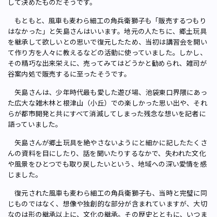
して決めたものだそうです。
もともと、風車も麦わら細工の角兵衛獅子も「販売するつもり
はなかった」と矢島さんはいいます。地元の人たちに、郷土玩具
を継承して欲しいとの思いで復元したため、当初は講習会を開い
て作り方を人々に教えるなどの活動に使っていました。しかし、
その精巧な出来栄えに、売ってみてはどうかと勧められ、雑司が
谷案内処で販売するに至ったそうです。
矢島さんは、少年時代最も愛した遊び場、池袋東口界隈にあっ
た広大な雑木林と根津山（小丘）での楽しかった思い出や、それ
らが都市開発と共にすべて消滅してしまった残念な想いを記者に
語っていました。
矢島さんが郷土玩具を絶やさないようにと細かに記したたくさ
んの資料を目にしたり、話を聞いたりするなかで、失われた文化
や風景をひとつでも取り戻したいという、地域への深い愛情を感
じました。
復元された風車も麦わら細工の角兵衛獅子も、当時と完璧に同
じものではなく、想像や独創的な部分が含まれていますが、大切
なのは形の継承以上に、文化の継承。その歴史とともに、いつま