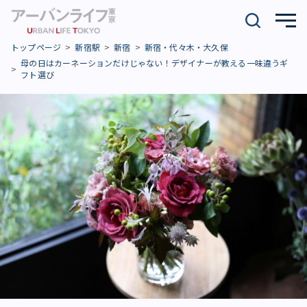
トップページ
新宿駅
新宿
新宿・代々木・大久保
母の日はカーネーションだけじゃない！デザイナーが教える一味違うギ
フト選び