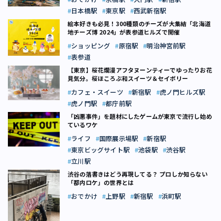
日本橋駅
東京駅
西武新宿駅
絵本好きも必見！300種類のチーズが大集結「北海道
地チーズ博 2024」が表参道ヒルズで開催
ショッピング
原宿駅
明治神宮前駅
表参道
【東京】桜花爛漫アフタヌーンティーでゆったりお花
見気分。桜ほころぶ和スイーツ＆セイボリー
カフェ・スイーツ
新宿駅
虎ノ門ヒルズ駅
虎ノ門駅
都庁前駅
「凶悪事件」を題材にしたゲームが東京で流行し始め
ているワケ
ライフ
国際展示場駅
新宿駅
東京ビッグサイト駅
池袋駅
渋谷駅
立川駅
渋谷の落書きはどう再現してる？ プロしか知らない
「都内ロケ」の世界とは
おでかけ
上野駅
新宿駅
浜町駅