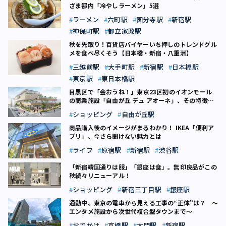
ざま都内「冷やしラーメン」5選
ラーメン
六町駅
国分寺駅
新宿駅
神保町駅
都立家政駅
秋を先取り！百貨店バイヤーいち押しのトレンドグル
メを食べ尽くそう【日本橋・新宿・八重洲】
三越前駅
大手町駅
新宿駅
日本橋駅
東京駅
東日本橋駅
目黒区で「会おうね！」――東京23区初のイオンモール
の商業施設「自由が丘 デュ アオーネ」、その特徴
は？
ショッピング
自由が丘駅
商品購入後のイメージがまるわかり！ IKEA「便利ア
プリ」、今さら聞けない魅力とは
ライフ
原宿駅
新宿駅
渋谷駅
「新宿靖国通りは服」「銀座は食」。無印良品がこの
秋続々リニューアル！
ショッピング
新宿三丁目駅
銀座駅
通勤中、東京の電車から見える工事の“正体”は？ ～
エンタメ施設から次世代複合型タウンまで～
おでかけ
京橋駅
大門駅
新宿駅