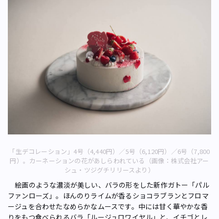
「生デコレーション」4号（4,440円）／5号（6,120円）／6号（7,800
円）。カーネーションの花があしらわれている（画像：株式会社アー
シュ・ツジグチリリースより）
絵画のような濃淡が美しい、バラの形をした新作ガトー「パル
ファンローズ」。ほんのりライムが香るショコラブランとフロマ
ージュを合わせたなめらかなムースです。中には甘く華やかな香
りをもつ食べられるバラ「ルージュロワイヤル」と、イチゴとレ