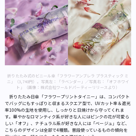
折りたたみ式のビニール傘「フラワーアンブレラ プラスティック ミ
ニ」（3,740円）。写真左：「ラベンダー」／写真右：「オフホワイ
ト」（画像：株式会社ワールドパーティーリリースより）
折りたたみ日傘「フラワープリントタイニー」は、コンパクト
でバッグにもすっぽりと収まるスクエア型で、UVカット率＆遮光
率100%の生地を使用し、しっかりと日焼けから守ってくれま
す。華やかなロマンティク系が好きな人にはピンクの花が可愛ら
しい「オフ」、ナチュラル系が好きな人には「ベージュ」など、
こちらのデザインは全部で4種類。普段使っているものの傾向を