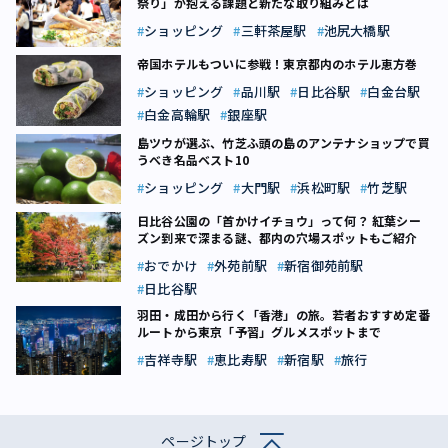
祭り」が抱える課題と新たな取り組みとは
ショッピング
三軒茶屋駅
池尻大橋駅
帝国ホテルもついに参戦！東京都内のホテル恵方巻
ショッピング
品川駅
日比谷駅
白金台駅
白金高輪駅
銀座駅
島ツウが選ぶ、竹芝ふ頭の島のアンテナショップで買
うべき名品ベスト10
ショッピング
大門駅
浜松町駅
竹芝駅
日比谷公園の「首かけイチョウ」って何？ 紅葉シー
ズン到来で深まる謎、都内の穴場スポットもご紹介
おでかけ
外苑前駅
新宿御苑前駅
日比谷駅
羽田・成田から行く「香港」の旅。若者おすすめ定番
ルートから東京「予習」グルメスポットまで
吉祥寺駅
恵比寿駅
新宿駅
旅行
ページトップ