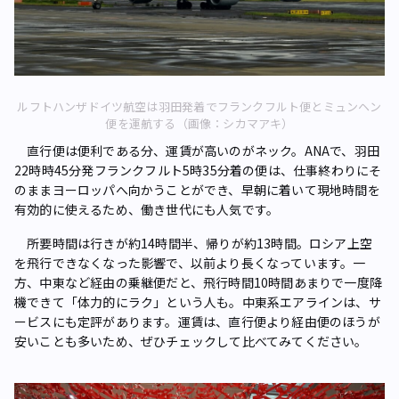
ルフトハンザドイツ航空は羽田発着でフランクフルト便とミュンヘン
便を運航する（画像：シカマアキ）
直行便は便利である分、運賃が高いのがネック。ANAで、羽田
22時時45分発フランクフルト5時35分着の便は、仕事終わりにそ
のままヨーロッパへ向かうことができ、早朝に着いて現地時間を
有効的に使えるため、働き世代にも人気です。
所要時間は行きが約14時間半、帰りが約13時間。ロシア上空
を飛行できなくなった影響で、以前より長くなっています。一
方、中東など経由の乗継便だと、飛行時間10時間あまりで一度降
機できて「体力的にラク」という人も。中東系エアラインは、サ
ービスにも定評があります。運賃は、直行便より経由便のほうが
安いことも多いため、ぜひチェックして比べてみてください。