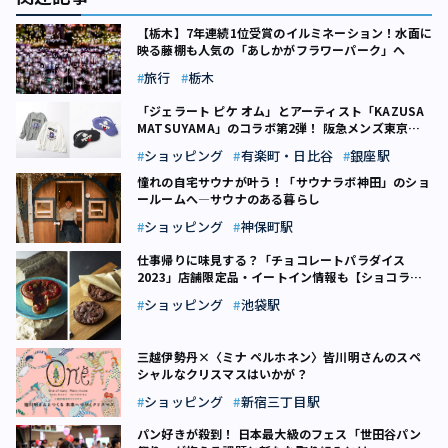
【栃木】7年連続1位受賞のイルミネーション！水面に
映る藤棚も人気の「あしかがフラワーパーク」へ
旅行
栃木
「ジェラート ピケ オム」とアーティスト「KAZUSA
MATSUYAMA」のコラボ第2弾！ 阪急メンズ東京で
期間限定ストアも【千代田区】
ショッピング
有楽町・日比谷
銀座駅
憧れの自宅サウナが叶う！「サウナラボ神田」のショ
ールームへ―サウナのある暮らし
ショッピング
神保町駅
仕事帰りに味見する？「チョコレートパラダイス
2023」店舗限定品・イートイン情報も【ショコラ
2023 (6)】
ショッピング
池袋駅
三越伊勢丹×〈ミナ ペルホネン〉皆川明さんのスペ
シャルなクリスマスはいかが？
ショッピング
新宿三丁目駅
パン好きが殺到！ 日本最大級のフェス「世田谷パン