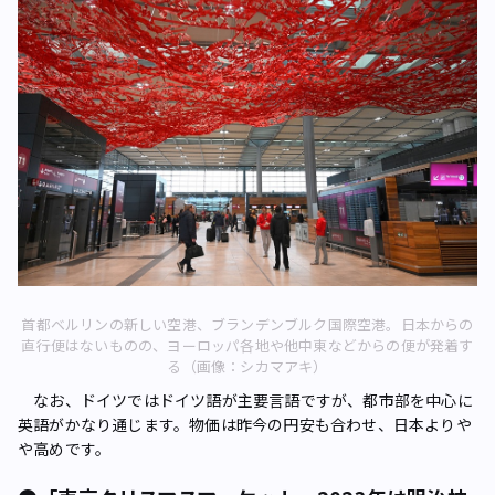
首都ベルリンの新しい空港、ブランデンブルク国際空港。日本からの
直行便はないものの、ヨーロッパ各地や他中東などからの便が発着す
る（画像：シカマアキ）
なお、ドイツではドイツ語が主要言語ですが、都市部を中心に
英語がかなり通じます。物価は昨今の円安も合わせ、日本よりや
や高めです。