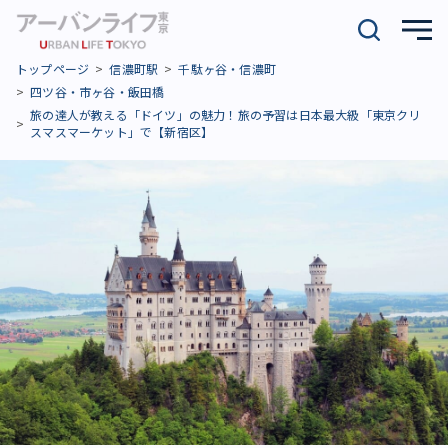
トップページ
信濃町駅
千駄ヶ谷・信濃町
四ツ谷・市ヶ谷・飯田橋
旅の達人が教える「ドイツ」の魅力！旅の予習は日本最大級「東京クリ
スマスマーケット」で【新宿区】