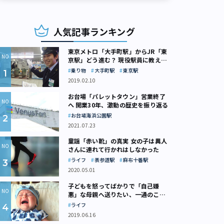
人気記事ランキング
東京メトロ「大手町駅」からJR「東
京駅」どう進む？ 現役駅員に教えて
もらいました
乗り物
大手町駅
東京駅
2019.02.10
お台場「パレットタウン」営業終了
へ 開業30年、激動の歴史を振り返る
お台場海浜公園駅
2021.07.23
童謡「赤い靴」の真実 女の子は異人
さんに連れて行かれはしなかった
ライフ
表参道駅
麻布十番駅
2020.05.01
子どもを怒ってばかりで「自己嫌
悪」な母親へ送りたい、一通のここ
ろの処方箋
ライフ
2019.06.16