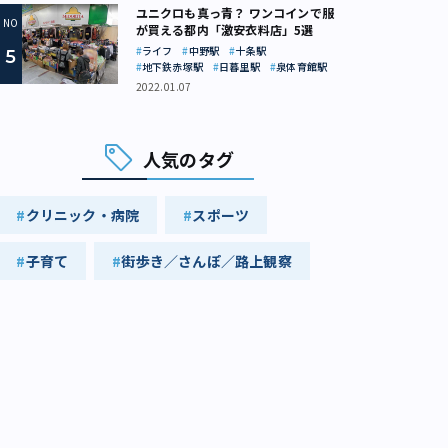
ユニクロも真っ青？ ワンコインで服
が買える都内「激安衣料店」5選
ライフ
中野駅
十条駅
地下鉄赤塚駅
日暮里駅
泉体育館駅
2022.01.07
人気のタグ
クリニック・病院
スポーツ
子育て
街歩き／さんぽ／路上観察