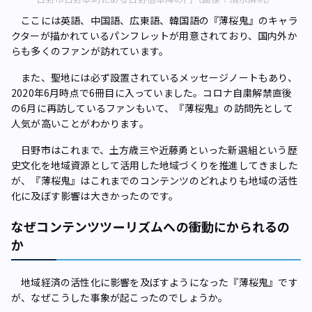
ここには英語、中国語、広東語、韓国語の『薄桜鬼』のキャラ
クターが描かれているパンフレットが用意されており、国内外か
らも多くのファンが訪れています。
また、聖地には必ず設置されているメッセージノートもあり、
2020年6月時点で6冊目に入っていました。コロナ自粛解禁直後
の6月に再訪しているファンもいて、『薄桜鬼』の訪問先として
人気が高いことがわかります。
日野市はこれまで、土方歳三や近藤勇といった新選組という歴
史文化を地域資源として活用した地域づくりを推進してきました
が、『薄桜鬼』はこれまでのコンテンツのどれよりも地域の活性
化に及ぼす影響は大きかったのです。
なぜコンテンツツーリズムへの衝動にかられるの
か
地域経済の活性化に影響を及ぼすようになった『薄桜鬼』です
が、なぜこうした事象が起こったのでしょうか。