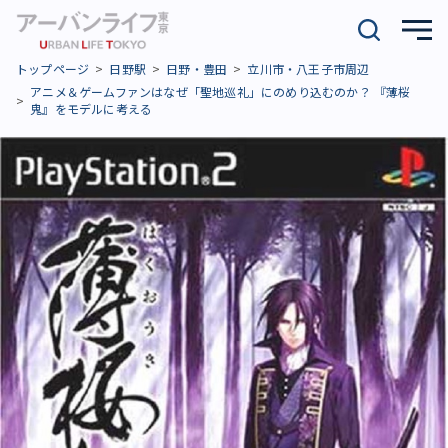
トップページ
日野駅
日野・豊田
立川市・八王子市周辺
アニメ＆ゲームファンはなぜ「聖地巡礼」にのめり込むのか？ 『薄桜
鬼』をモデルに考える