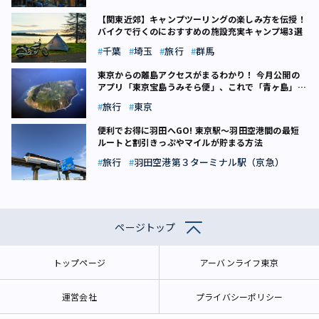
【関東近郊】キャンプツーリングの楽しみ方を伝授！
バイクで行くのにおすすめの施設充実キャンプ場3選
千葉
埼玉
旅行
群馬
東京からの離島アクセスがまるわかり！ 今月公開の
アプリ「東京宝島うみそら便」、これで「青ヶ島」も
近くなる？
旅行
東京
便利でお得に羽田へGO! 東京駅～羽田空港間の最短
ルートと割引きっぷやマイルが貯まる方法
旅行
羽田空港第３ターミナル駅（京急）
ページトップ
トップページ
アーバンライフ東京
運営会社
プライバシーポリシー