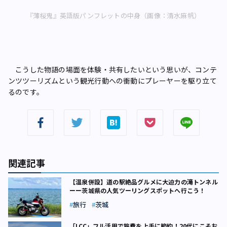
『薄桜鬼』英語版パンフレットの中身（画像：清水麻帆）
こうした物語の場面を体験・共有したいという思いが、コンテ
ンツツーリズムという観光行動への衝動にプレーヤーを駆り立て
るのです。
関連記事
【温泉併設】道の駅絶品グルメに大迫力の滝トンネル
ーー茨城県の人気ツーリングスポットへ行こう！
旅行
茨城
「LCC」フル活用で旅費を上手に節約！20代にこそお