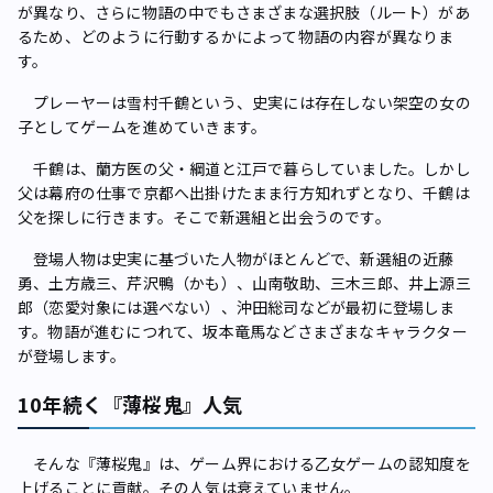
が異なり、さらに物語の中でもさまざまな選択肢（ルート）があ
るため、どのように行動するかによって物語の内容が異なりま
す。
プレーヤーは雪村千鶴という、史実には存在しない架空の女の
子としてゲームを進めていきます。
千鶴は、蘭方医の父・綱道と江戸で暮らしていました。しかし
父は幕府の仕事で京都へ出掛けたまま行方知れずとなり、千鶴は
父を探しに行きます。そこで新選組と出会うのです。
登場人物は史実に基づいた人物がほとんどで、新選組の近藤
勇、土方歳三、芹沢鴨（かも）、山南敬助、三木三郎、井上源三
郎（恋愛対象には選べない）、沖田総司などが最初に登場しま
す。物語が進むにつれて、坂本竜馬などさまざまなキャラクター
が登場します。
10年続く『薄桜鬼』人気
そんな『薄桜鬼』は、ゲーム界における乙女ゲームの認知度を
上げることに貢献。その人気は衰えていません。