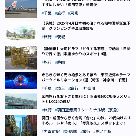
すすめしたい「成田空港」発着便
千葉
旅行
東京
【茨城】2025年4月日本初の泊まれる植物園が誕生予
定！グランピングや温浴施設も
旅行
茨城
【静岡市】大河ドラマ『どうする家康』で話題！日帰
りで行く徳川家康ゆかりのスポット4選
旅行
静岡
きらきら輝く光の絶景とあそぼう！東京近郊のテーマ
パークイルミネーション3選【埼玉・神奈川・千葉】
千葉
埼玉
旅行
神奈川
国内旅行をおトク＆便利に！羽田発MCCを使うメリッ
トとLCCとの違い
旅行
羽田空港第３ターミナル駅（京急）
羽田・成田から行く台湾「台北」の旅。20代向けおす
すめルートや「夜市」「写真映え」スポットまで！
内幸町駅
新橋駅
旅行
虎ノ門駅