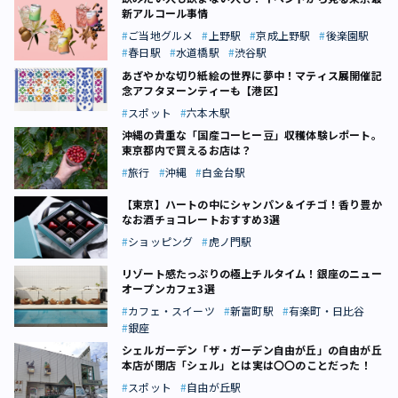
新アルコール事情
ご当地グルメ
上野駅
京成上野駅
後楽園駅
春日駅
水道橋駅
渋谷駅
あざやかな切り紙絵の世界に夢中！マティス展開催記
念アフタヌーンティーも【港区】
スポット
六本木駅
沖縄の貴重な「国産コーヒー豆」収穫体験レポート。
東京都内で買えるお店は？
旅行
沖縄
白金台駅
【東京】ハートの中にシャンパン＆イチゴ！香り豊か
なお酒チョコレートおすすめ3選
ショッピング
虎ノ門駅
リゾート感たっぷりの極上チルタイム！銀座のニュー
オープンカフェ3選
カフェ・スイーツ
新富町駅
有楽町・日比谷
銀座
シェルガーデン「ザ・ガーデン自由が丘」の自由が丘
本店が閉店――「シェル」とは実は〇〇のことだった！
スポット
自由が丘駅