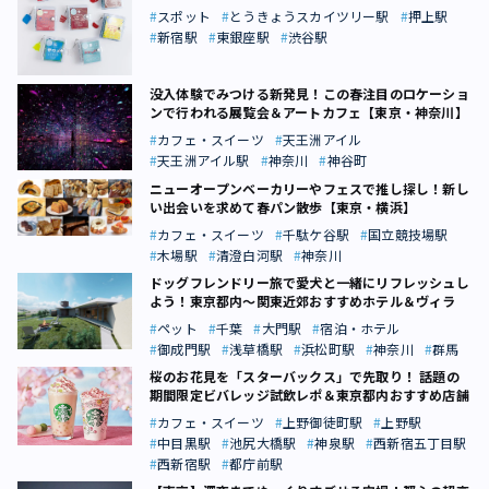
スポット
とうきょうスカイツリー駅
押上駅
新宿駅
東銀座駅
渋谷駅
没入体験でみつける新発見！この春注目のロケーショ
ンで行われる展覧会＆アートカフェ【東京・神奈川】
カフェ・スイーツ
天王洲アイル
天王洲アイル駅
神奈川
神谷町
ニューオープンベーカリーやフェスで推し探し！新し
い出会いを求めて春パン散歩【東京・横浜】
カフェ・スイーツ
千駄ケ谷駅
国立競技場駅
木場駅
清澄白河駅
神奈川
ドッグフレンドリー旅で愛犬と一緒にリフレッシュし
よう！東京都内～関東近郊おすすめホテル＆ヴィラ
ペット
千葉
大門駅
宿泊・ホテル
御成門駅
浅草橋駅
浜松町駅
神奈川
群馬
桜のお花見を「スターバックス」で先取り！ 話題の
期間限定ビバレッジ試飲レポ＆東京都内おすすめ店舗
カフェ・スイーツ
上野御徒町駅
上野駅
中目黒駅
池尻大橋駅
神泉駅
西新宿五丁目駅
西新宿駅
都庁前駅