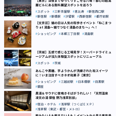
【東京】深夜までゆっくりすごせる穴場！都心の超高
層ビルにある無料展望スポットを巡ろう
スポット
三軒茶屋駅
恵比寿
新宿西口駅
新宿駅
新橋駅
汐留駅
西新宿駅
都庁前駅
【文京区】猫の日は人気の街歩きイベント「ねこまつ
り at 湯島～猫でつなぐ湯島のまち〜」へ！
ショッピング
本郷三丁目駅
湯島駅
【茨城】五感で感じる工場見学！スーパードライミュ
ージアムが没入体験型スポットにリニューアル
スポット
茨城
あんこや黒糖、芋ようかんが洗練された和スイーツ
に！いま注目すべきネオ和菓子【東京】
ショッピング
三越前駅
日本橋駅
目黒駅
銀座
黒湯＆サウナに夜鳴きそばがうれしい！「天然温泉
凌天の湯 御宿 野乃浅草別邸」
宿泊・ホテル
浅草駅（つくばＥＸＰ）
浅草駅（東武・都営・メトロ）
飲みたい人も飲まない人も！イベントから見る東京最