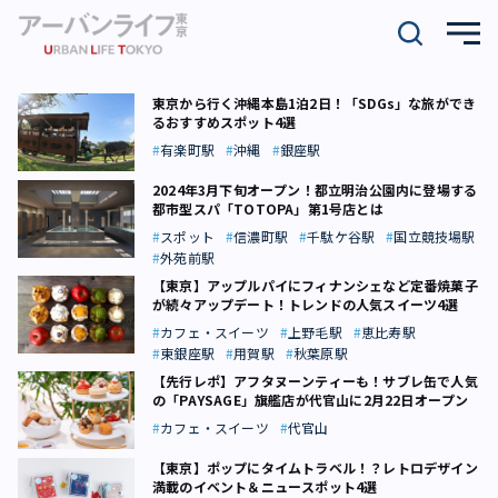
東京から行く沖縄本島1泊2日！「SDGs」な旅ができ
るおすすめスポット4選
有楽町駅
沖縄
銀座駅
2024年3月下旬オープン！都立明治公園内に登場する
都市型スパ「TOTOPA」第1号店とは
スポット
信濃町駅
千駄ケ谷駅
国立競技場駅
外苑前駅
【東京】アップルパイにフィナンシェなど定番焼菓子
が続々アップデート！トレンドの人気スイーツ4選
カフェ・スイーツ
上野毛駅
恵比寿駅
東銀座駅
用賀駅
秋葉原駅
【先行レポ】アフタヌーンティーも！サブレ缶で人気
の「PAYSAGE」旗艦店が代官山に2月22日オープン
カフェ・スイーツ
代官山
【東京】ポップにタイムトラベル！？レトロデザイン
満載のイベント＆ニュースポット4選