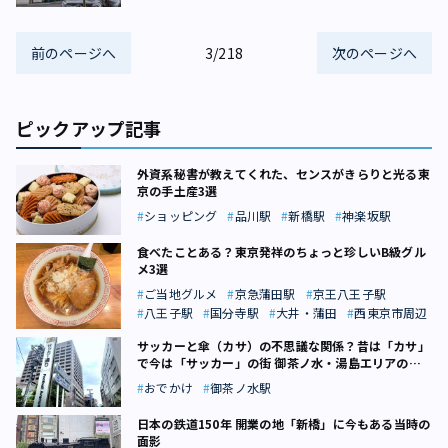
前のページへ
3/218
次のページへ
ピックアップ記事
外資系秘書が教えてくれた、センスがきらりと光る東
京の手土産3選
ショッピング
品川駅
新橋駅
神楽坂駅
食べたことある？東京発祥のちょっと珍しいB級グル
メ3選
ご当地グルメ
京急蒲田駅
京王八王子駅
八王子駅
国分寺駅
大井・蒲田
西東京市周辺
サッカーと傘（カサ）の不思議な関係？昔は「カサ」
で今は「サッカー」の街 御茶ノ水・湯島エリアの坂
道話
おでかけ
御茶ノ水駅
日本の鉄道150年 開業の地「新橋」に今もある当時の
面影