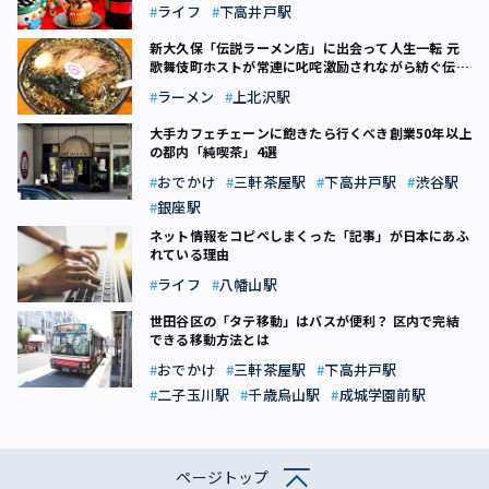
ライフ
下高井戸駅
新大久保「伝説ラーメン店」に出会って人生一転 元
歌舞伎町ホストが常連に叱咤激励されながら紡ぐ伝説
のDNA【連載】ラーメンは読み物。（3）
ラーメン
上北沢駅
大手カフェチェーンに飽きたら行くべき創業50年以上
の都内「純喫茶」4選
おでかけ
三軒茶屋駅
下高井戸駅
渋谷駅
銀座駅
ネット情報をコピペしまくった「記事」が日本にあふ
れている理由
ライフ
八幡山駅
世田谷区の「タテ移動」はバスが便利？ 区内で完結
できる移動方法とは
おでかけ
三軒茶屋駅
下高井戸駅
二子玉川駅
千歳烏山駅
成城学園前駅
ページトップ