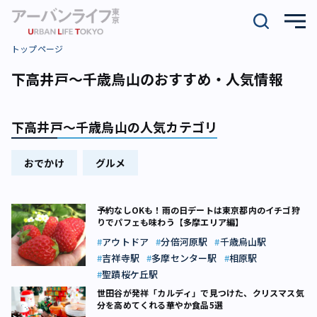
トップページ
下高井戸～千歳烏山のおすすめ・人気情報
下高井戸～千歳烏山の人気カテゴリ
おでかけ
グルメ
予約なしOKも！雨の日デートは東京都内のイチゴ狩
りでパフェも味わう【多摩エリア編】
アウトドア
分倍河原駅
千歳烏山駅
吉祥寺駅
多摩センター駅
相原駅
聖蹟桜ケ丘駅
世田谷が発祥「カルディ」で見つけた、クリスマス気
分を高めてくれる華やか食品5選