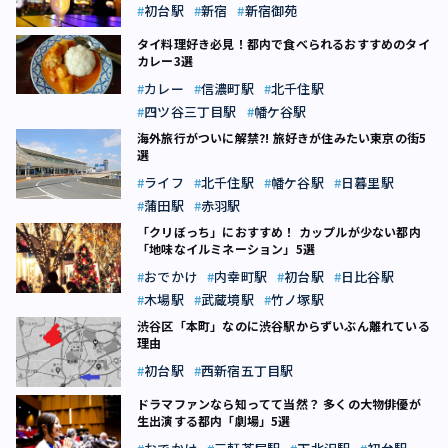
初台駅
新宿
新宿御苑
タイ料理好き必見！都内で食べられるおすすめのタイ
カレー3選
カレー
信濃町駅
北千住駅
四ツ谷三丁目駅
幡ケ谷駅
海外旅行がついに解禁?! 旅好きが住みたい東京の街5
選
ライフ
北千住駅
幡ケ谷駅
日暮里駅
蒲田駅
赤羽駅
「クリぼっち」におすすめ！ カップルが少ない都内
「地味なイルミネーション」5選
おでかけ
内幸町駅
初台駅
日比谷駅
木場駅
武蔵境駅
竹ノ塚駅
渋谷区「本町」なのに渋谷駅からずいぶん離れている
理由
初台駅
西新宿五丁目駅
ドラマファンなら知ってて当然？ 多くの大物俳優が
生出演する都内「劇場」5選