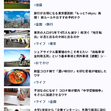
池袋
旅行がお得になる東京都民割「もっとTokyo」再
開！ 新ルールやおすすめ予約テク
全国
旅行
東京の人口が1年で4万人も減少！ 相次ぐ「地方転
出」は吉と出るのか凶と出るのか
ライフ
東京
シェアサイクル需要増の今こそ考えたい 「自転車安
全利用五則」という基本事項と例外事項【連載】シェ
アサイクルだよ人生は（5）
おでかけ
新型コロナ禍で「濃い味付け」を好む若者が増加した
ワケ
ライフ
不況なのになぜ？ コロナ禍が都内「中学受験戦争」
をさらに加速させるワケ
ライフ
全国
大学1年目から「企業インターン」 先取り就活に励む