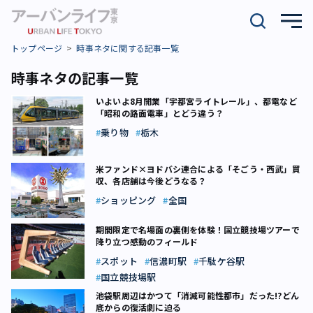
トップページ
時事ネタに関する記事一覧
時事ネタの記事一覧
いよいよ8月開業「宇都宮ライトレール」、都電など
「昭和の路面電車」とどう違う？
乗り物
栃木
米ファンド×ヨドバシ連合による「そごう・西武」買
収、各店舗は今後どうなる？
ショッピング
全国
期間限定で名場面の裏側を体験！国立競技場ツアーで
降り立つ感動のフィールド
スポット
信濃町駅
千駄ケ谷駅
国立競技場駅
池袋駅周辺はかつて「消滅可能性都市」だった!?どん
底からの復活劇に迫る