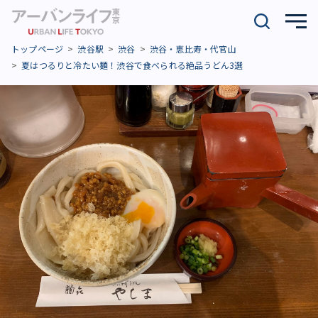
トップページ
渋谷駅
渋谷
渋谷・恵比寿・代官山
夏はつるりと冷たい麺！渋谷で食べられる絶品うどん3選