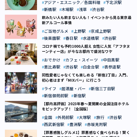
アジア・エスニック／各国料理
下北沢駅
新橋駅
木場駅
浅草
渋谷駅
飲みたい人も飲まない人も！イベントから見る東京最
新アルコール事情
ご当地グルメ
上野駅
京成上野駅
後楽園駅
春日駅
水道橋駅
渋谷駅
コロナ禍でも予約1000人超え 女性に人気「アフタヌ
ーンティー店」が今なお都内で盛況なワケ
おでかけ
カフェ・スイーツ
中目黒駅
恵比寿駅
渋谷駅
白金台駅
表参道駅
同性愛者じゃなくても楽しめる「新宿2丁目」入門、
初心者はまず「MIXバー」に行こう
ライフ
居酒屋・バー
新宿三丁目駅
新宿御苑前駅
新宿駅
【都内高評価】2023年春～夏開業の全国注目ホテル
をピックアップ！［全国版］
全国
外苑前駅
大塚駅
旅行
渋谷駅
西武新宿駅
豊洲駅
赤坂見附駅
【罪悪感無しグルメ1】罪悪感なく食べられる！賢く