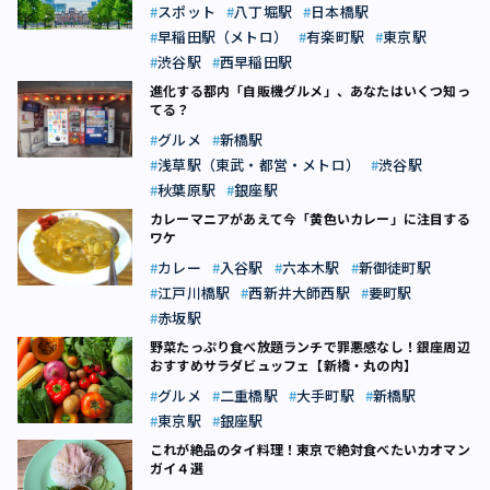
スポット
八丁堀駅
日本橋駅
早稲田駅（メトロ）
有楽町駅
東京駅
渋谷駅
西早稲田駅
進化する都内「自販機グルメ」、あなたはいくつ知っ
てる？
グルメ
新橋駅
浅草駅（東武・都営・メトロ）
渋谷駅
秋葉原駅
銀座駅
カレーマニアがあえて今「黄色いカレー」に注目する
ワケ
カレー
入谷駅
六本木駅
新御徒町駅
江戸川橋駅
西新井大師西駅
要町駅
赤坂駅
野菜たっぷり食べ放題ランチで罪悪感なし！銀座周辺
おすすめサラダビュッフェ【新橋・丸の内】
グルメ
二重橋駅
大手町駅
新橋駅
東京駅
銀座駅
これが絶品のタイ料理！東京で絶対食べたいカオマン
ガイ４選