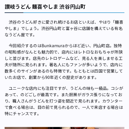
讃岐うどん 麺喜やしま 渋谷円山町
渋谷のうどん好きに愛され続けるお店といえば、やはり「麺喜
やしま」でしょう。渋谷円山町と富ヶ谷に店舗を構えている有名
なうどん屋です。
今回紹介するのはBunkamuraからほど近い、円山町店。独特
の昭和感がなんとも魅力的で、店内にはレトロなおもちゃが所狭
しと並びます。店先のレトロゲームなど、見る人を楽しませる工
夫が随所に見られます。著名人にもファンが多いようで、店内に
数多くのサインがあるのも特徴です。もともとは四国で営業して
いたお店で、創業から90年近くの歴史があります。
ユニークな店内にも注目ですが、うどんの味も一級品。コシが
あって、のどごしが最高です。また厨房がガラス張りになってお
り、職人さんがうどんを打つ姿を間近で見られます。カウンター
で食べる場合は、目の前で見られるので、一人で来店する場合は
特にチャンスです。