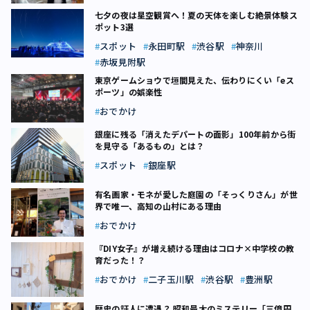
七夕の夜は星空観賞へ！夏の天体を楽しむ絶景体験ス
ポット3選
スポット
永田町駅
渋谷駅
神奈川
赤坂見附駅
東京ゲームショウで垣間見えた、伝わりにくい「eス
ポーツ」の娯楽性
おでかけ
銀座に残る「消えたデパートの面影」――100年前から街
を見守る「あるもの」とは？
スポット
銀座駅
有名画家・モネが愛した庭園の「そっくりさん」が世
界で唯一、高知の山村にある理由
おでかけ
『DIY女子』が増え続ける理由はコロナ×中学校の教
育だった！？
おでかけ
二子玉川駅
渋谷駅
豊洲駅
歴史の証人に遭遇？ 昭和最大のミステリー「三億円