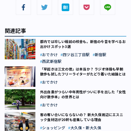
関連記事
都内では珍しい戦前の校舎も。新宿の今昔を学べるお
出かけスポット3選
おでかけ
四ツ谷三丁目駅
新宿駅
西武新宿駅
「早起きは三文の徳」は本当か？ ラジオ体操も早朝
散歩も試したフリーライターがたどり着いた結論とは
おでかけ
外出自粛がつらい中年男性がついに手を出した「女性
向け散歩本」の世界とは
おでかけ
客の奪い合いにならないの？ 新大久保周辺にエスニ
ック食材店が20軒も密集している理由
ショッピング
大久保・新大久保