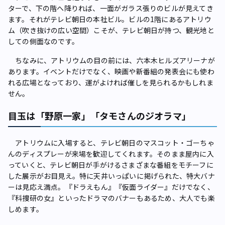
ターで、下の階へ降りれば、一面がガラス張りのビルが見えてき
ます。それがテレビ朝日の本社ビル。ビルの1階にあるアトリウ
ム（吹き抜けの広い空間）こそが、テレビ朝日が持つ、観光地と
しての側面なのです。
ちなみに、アトリウムの目の前には、六本木ヒルズアリーナが
あります。イベントだけでなく、映画や新番組の発表会にも使わ
れる広場となっており、運がよければ催しを見られるかもしれま
せん。
目玉は「野原一家」「タモさんのジオラマ」
アトリウムに入場すると、テレビ朝日のマスコット・ゴーちゃ
んのディスプレーが来場を歓迎してくれます。そのまま屋内に入
っていくと、テレビ朝日が手がけるさまざまな番組をモチーフに
した展示がお目見え。特に天井いっぱいに掲げられた、特大バナ
ーは見応え満点。『ドラえもん』『仮面ライダー』だけでなく、
『科捜研の女』といったドラマのバナーもあるため、大人でも楽
しめます。