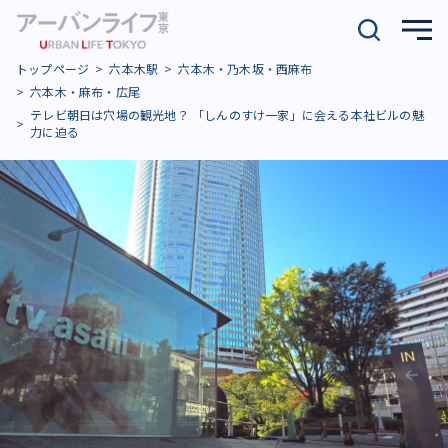
トップページ
六本木駅
六本木・乃木坂・西麻布
六本木・麻布・広尾
テレビ朝日は穴場の観光地？ 「しんのすけ一家」に会える本社ビルの魅
力に迫る