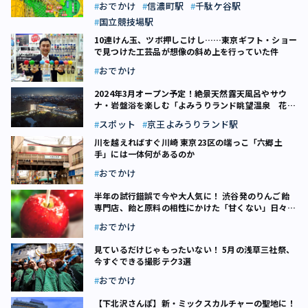
おでかけ
信濃町駅
千駄ケ谷駅
国立競技場駅
10連けん玉、ツボ押しこけし……東京ギフト・ショー
で見つけた工芸品が想像の斜め上を行っていた件
おでかけ
2024年3月オープン予定！絶景天然露天風呂やサウ
ナ・岩盤浴を楽しむ「よみうりランド眺望温泉 花景
の湯」
スポット
京王よみうりランド駅
川を越えればすぐ川崎 東京23区の端っこ「六郷土
手」には一体何があるのか
おでかけ
半年の試行錯誤で今や大人気に！ 渋谷発のりんご飴
専門店、飴と原料の相性にかけた「甘くない」日々と
は
おでかけ
見ているだけじゃもったいない！ 5月の浅草三社祭、
今すぐできる撮影テク3選
おでかけ
【下北沢さんぽ】新・ミックスカルチャーの聖地に！