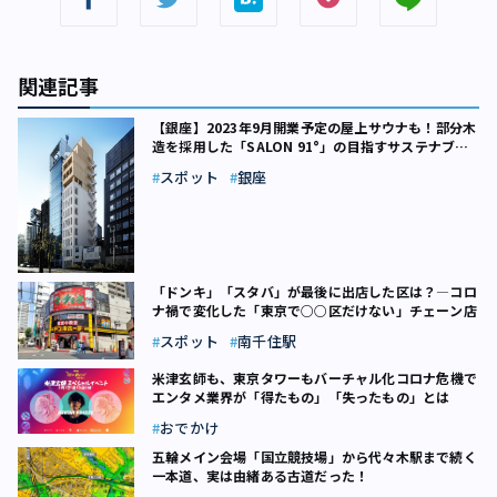
関連記事
【銀座】2023年9月開業予定の屋上サウナも！部分木
造を採用した「SALON 91°」の目指すサステナブル
な姿とは
スポット
銀座
「ドンキ」「スタバ」が最後に出店した区は？―コロ
ナ禍で変化した「東京で○○区だけない」チェーン店
スポット
南千住駅
米津玄師も、東京タワーもバーチャル化――コロナ危機で
エンタメ業界が「得たもの」「失ったもの」とは
おでかけ
五輪メイン会場「国立競技場」から代々木駅まで続く
一本道、実は由緒ある古道だった！