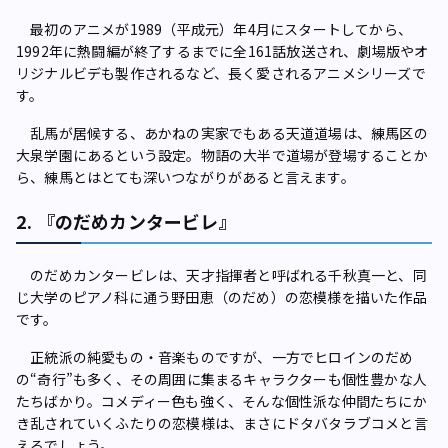
最初のアニメが1989（平成元）年4月にスタートしてから、
1992年に熱闘編が終了するまでに全161話放送され、劇場版やオ
リジナルビデも製作されるなど、長く愛されるアニメシリーズで
す。
乱馬が居候する、あかねの実家でもある天道道場は、練馬区の
大泉学園にあるという設定。物語の大半で道場が登場することか
ら、練馬とはとても深いつながりがあると言えます。
2. 『のだめカンタービレ』
のだめカンタービレは、天才指揮者と呼ばれる千秋真一と、同
じ大学のピアノ科に通う野田恵（のだめ）の恋模様を描いた作品
です。
正統派の純愛もの・音楽ものですが、一方でヒロインのだめ
の“奇行”も多く、その周囲に集まるキャラクターも個性豊かな人
たちばかり。コメディー色も強く、そんな個性派な仲間たちにか
き乱されていくふたりの恋模様は、まさにドタバタラブコメと言
えるでしょう。