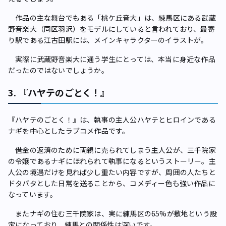
作品の主な舞台でもある「桃ケ丘音大」は、練馬区にある武蔵
野音楽大（同区羽沢）をモデルにしていると言われており、最寄
り駅である江古田駅には、メインキャラクターのイラストが。
実際に武蔵野音楽大に通う学生にとっては、本当に身近な作品
だったのではないでしょうか。
3. 『ハヤテのごとく！』
『ハヤテのごとく！』は、執事の主人公ハヤテとヒロインである
ナギを中心としたラブコメ作品です。
借金の返済のために両親に売られてしまう主人公が、三千院家
の令嬢であるナギにほれられて執事になるというストーリー。主
人公の境遇だけを見れば少し重たい内容ですが、周囲の人たちと
ドタバタとした日常を送ることから、コメディー色も強い作品に
なっています。
またナギの住む三千院家は、実に練馬区の65%が敷地という設
定になっており、練馬との関係性は深いです。