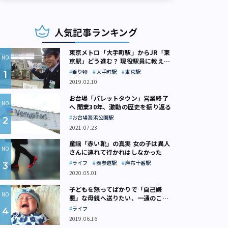
人気記事ランキング
東京メトロ「大手町駅」からJR「東
京駅」どう進む？ 現役駅員に教えて
もらいました
乗り物
大手町駅
東京駅
2019.02.10
お台場「パレットタウン」営業終了
へ 開業30年、激動の歴史を振り返る
お台場海浜公園駅
2021.07.23
童謡「赤い靴」の真実 女の子は異人
さんに連れて行かれはしなかった
ライフ
表参道駅
麻布十番駅
2020.05.01
子どもを怒ってばかりで「自己嫌
悪」な母親へ送りたい、一通のここ
ろの処方箋
ライフ
2019.06.16