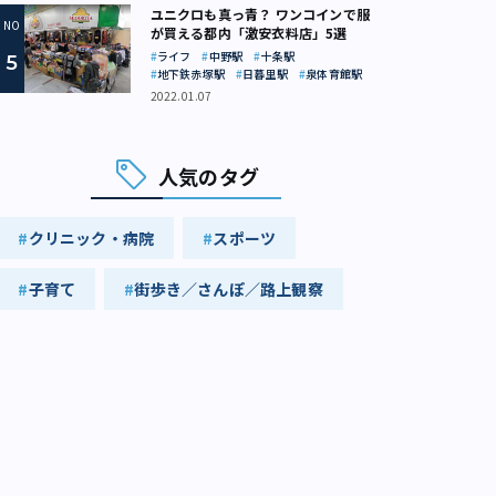
ユニクロも真っ青？ ワンコインで服
が買える都内「激安衣料店」5選
ライフ
中野駅
十条駅
地下鉄赤塚駅
日暮里駅
泉体育館駅
2022.01.07
人気のタグ
クリニック・病院
スポーツ
子育て
街歩き／さんぽ／路上観察