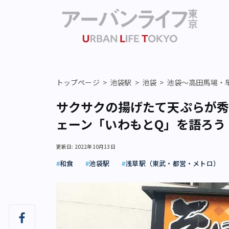
トップページ
池袋駅
池袋
池袋～高田馬場・
サクサクの揚げたて天ぷらが秀
ェーン「いわもとQ」を語ろう
更新日: 2022年10月13日
和食
池袋駅
浅草駅（東武・都営・メトロ）