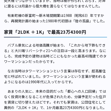
央大橋でつながっていますが、当時は橋が作られておらず、対岸
に渡るには月島から佃大橋を渡らなくてはなりませんでした。
有楽町線の新富町～新木場間開業は1988（昭和63）年ですか
ら、再開発計画の始まった1980年代初頭は「陸の孤島」でした。
家賃「2LDK ＋ 1K」で最高23万4300円
バブル景気による地価高騰が始まり、「これから地下鉄もでき
る」と大川端リバーシティ21への注目は一段と高まります。なに
しろ、完成予定の建物は当時どこにもなかった最高40階建てのタ
ワーマンションだったからです。
なお当時はタワーマンションという言葉は存在せず、超高層住
宅と呼ばれていました。タワーマンションという言葉が使われる
ようになるのは1990年代に入ってからです。
あまりの人気に、本来の目的だった「都心への人口回帰」では
なく投資対象となることが危惧されたため、分譲予定だった住戸
を賃貸に切り替えたほどです。それでも家賃は、公団住宅として
異例の「2LDK ＋ 1K」で、1か月最高23万4300円となりました。