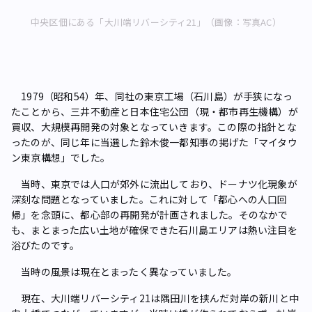
中央区佃にある「大川端リバーシティ21」（画像：写真AC）
1979（昭和54）年、同社の東京工場（石川島）が手狭になっ
たことから、三井不動産と日本住宅公団（現・都市再生機構）が
買収、大規模再開発の対象となっていきます。この際の指針とな
ったのが、同じ年に当選した鈴木俊一都知事の掲げた「マイタウ
ン東京構想」でした。
当時、東京では人口が郊外に流出しており、ドーナツ化現象が
深刻な問題となっていました。これに対して「都心への人口回
帰」を念頭に、都心部の再開発が計画されました。そのなかで
も、まとまった広い土地が確保できた石川島エリアは熱い注目を
浴びたのです。
当時の風景は現在とまったく異なっていました。
現在、大川端リバーシティ21は隅田川を挟んだ対岸の新川と中