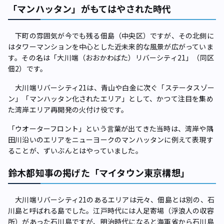
「マンハッタン」がもてはやされた時代
下町の雰囲気が今でも残る佃島（中央区）ですが、その北側に
はタワーマンションを中心とした近未来的な風景が広がっていま
す。その名は「大川端（おおかわばた）リバーシティ21」（同区
佃2）です。
大川端リバーシティ21は、青山や白金に次ぐ「ステータスゾー
ン」「マンハッタン化されたエリア」として、かつて注目を集め
た湾岸エリア再開発の火付け役です。
「ウオーターフロント」という言葉が出てきた当時は、湾岸や隅
田川沿いのエリアをニューヨークのマンハッタンに例えて表現す
ることが、ずいぶんとはやっていました。
鈴木都知事の掲げた「マイタウン東京構想」
大川端リバーシティ21のあるエリアは元々、佃島とは別の、石
川島と呼ばれる島でした。江戸時代には人足寄場（浮浪人の収容
所）があった石川島ですが、明治時代になると海軍省から石川島