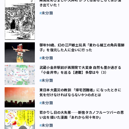
き出ていた！
未分類
御年90歳、幻の江戸郷土玩具「麦わら細工の角兵衛獅
子」を復元した人に会いに行った
未分類
武蔵小金井駅前が再開発で大変身 自然も豊か過ぎる
「小金井市」を巡る【連載】多摩は今（3）
未分類
東日本大震災の教訓 「帰宅困難者」になったときに
気を付けなければならない9つの点とは
未分類
若かりし日の大失態……新宿タカノフルーツバーの思
い出を描いた漫画「あれから何十年か」
未分類