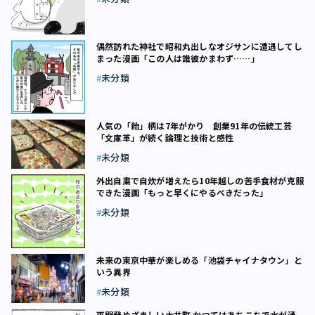
偶然訪れた神社で昭和丸出しなオジサンに遭遇してし
まった漫画「この人は誰彼かまわず……」
未分類
人気の「飴」柄は7年がかり 創業91年の伝統工芸
「文庫革」が続く論理と技術と感性
未分類
外出自粛で自炊が増えたら10年越しの苦手食材が克服
できた漫画「もっと早くにやるべきだった」
未分類
未来の東京中華が楽しめる「池袋チャイナタウン」と
いう異界
未分類
再開発めざましい大井町 かつてはあちこちで水が湧