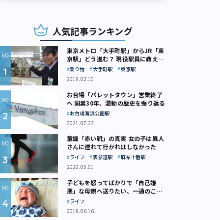
人気記事ランキング
東京メトロ「大手町駅」からJR「東
京駅」どう進む？ 現役駅員に教えて
もらいました
乗り物
大手町駅
東京駅
2019.02.10
お台場「パレットタウン」営業終了
へ 開業30年、激動の歴史を振り返る
お台場海浜公園駅
2021.07.23
童謡「赤い靴」の真実 女の子は異人
さんに連れて行かれはしなかった
ライフ
表参道駅
麻布十番駅
2020.05.01
子どもを怒ってばかりで「自己嫌
悪」な母親へ送りたい、一通のここ
ろの処方箋
ライフ
2019.06.16