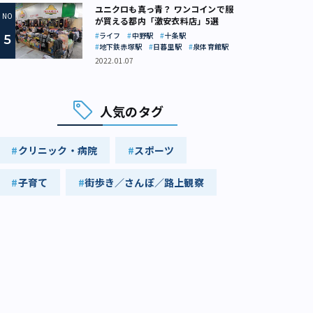
ユニクロも真っ青？ ワンコインで服
が買える都内「激安衣料店」5選
ライフ
中野駅
十条駅
地下鉄赤塚駅
日暮里駅
泉体育館駅
2022.01.07
人気のタグ
クリニック・病院
スポーツ
子育て
街歩き／さんぽ／路上観察