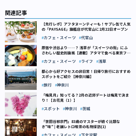
関連記事
【先行レポ】アフタヌーンティーも！サブレ缶で人気
の「PAYSAGE」旗艦店が代官山に2月22日オープン
カフェ・スイーツ
代官山
原宿や渋谷より……？ 浅草が「スイーツの街」にふ
さわしい歴史的論拠【連載】アタマで食べる東京フー
ド（9）
カフェ・スイーツ
ライフ
浅草
都心から好アクセスの非日常！日帰り旅行におすすめ
スポットをご紹介【神奈川編】
旅行
神奈川
「梅見月」知ってる？2月の近郊デートは梅見で決ま
り！【お花見（1）】
スポット
神奈川
茨城
「世田谷邪宗門」83歳のマスターが紡ぐ比類な
き"味" | 老舗レトロ喫茶の名物探訪(1)
カフェ・スイーツ
下北沢駅