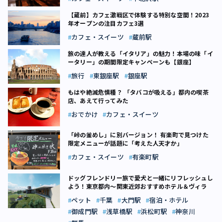
【蔵前】カフェ激戦区で体験する特別な空間！2023
年オープンの注目カフェ3選
カフェ・スイーツ
蔵前駅
旅の達人が教える「イタリア」の魅力！本場の味「イ
ータリー」の期間限定キャンペーンも【銀座】
旅行
東銀座駅
銀座駅
もはや絶滅危惧種？ 「タバコが吸える」都内の喫茶
店、あえて行ってみた
おでかけ
カフェ・スイーツ
「峠の釜めし」に別バージョン！ 有楽町で見つけた
限定メニューが話題に「考えた人天才か」
カフェ・スイーツ
有楽町駅
ドッグフレンドリー旅で愛犬と一緒にリフレッシュし
よう！東京都内～関東近郊おすすめホテル＆ヴィラ
ペット
千葉
大門駅
宿泊・ホテル
御成門駅
浅草橋駅
浜松町駅
神奈川