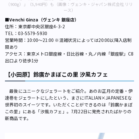
（900g）」（5,940円）も（画像：ヴェンキ・ジャパン株式会社 リリ
ース）
■Venchi Ginza（ヴェンキ 銀座店）
住所：東京都中央区銀座4-3-2
TEL：03-5579-5930
営業時間：10:00～21:00 ※混雑状況によっては20:00以降入店制
限あり
アクセス：東京メトロ銀座線・日比谷線・丸ノ内線「銀座駅」C8
出口より徒歩1分
【小田原】鈴廣かまぼこの里 汐風カフェ
最後にユニークなジェラートをご紹介。あのお正月の定番・伊
達巻をジェラートにしたという、まさにITALIAN×JAPANESEな
世界初のスイーツです。いただくことができるのは「鈴廣かまぼ
この里」にある「汐風カフェ」。7月22日に発売されたばかりの
新商品です。