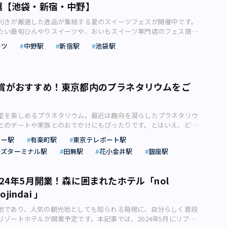
選【池袋・新宿・中野】
利きが厳選した逸品が集結する夏のスイーツフェスが開催中です。
たい最旬ひんやりスイーツや、おいもスイーツ専門店のフェス限定
のフルーツもりもりアイスなど、心躍る期間限定イベントをデザイ
ーツ
中野駅
新宿駅
池袋駅
LGEさんがご紹介します。目にも楽しい競演をお見逃しなく！アレコレ
フェス ジリジリ照りつける夏がやってきました。火照った体を冷
のがおいしい季節です。キーンと冷たいかき氷や、喉越しのよいプ
ツ、とろり濃厚なソフトクリームなど、さまざまな味わいを楽しめ
賞がおすすめ！東京都内のプラネタリウムをご
りスイーツは、夏の暑さをしばし忘れさせてくれます。 最旬のひ
を味わいたいなら、全国各地から選りすぐりの逸品が集結する「フ
るのがいちばん！ 行列必至の話題店かき氷や、宝石のように美し
星を楽しめるプラネタリウム。最近は趣向を凝らしたプラネタリウ
家のジェラートなど、現地に足を運ばないと食べられないスイーツ
とのデートや家族とのおでかけにもぴったりです。とはいえ、どこ
味わえる、夢のような期間限定イベントを３つご紹介します。その
か迷う方も多いのではないでしょうか。本記事では、都内のおすす
れない日替わりの数量限定商品もあるので要チェックです！ トレ
ター駅
有楽町駅
東京テレポート駅
ムについて不動産ライターの逆瀬川勇造さんがご紹介します。 夜
ベント限定メニュー、激戦区の北海道十勝のソフトクリームも！
ーズターミナル駅
田無駅
花小金井駅
銀座駅
星を楽しめるプラネタリウム。 ロマンチックな星空を眺めなが
TOKYO in SUMMER 2023」（画像：株式会社アイスクリーム・ラバ
きは、恋人とのデートや家族とのおでかけに、いつもと違ったエッ
）【画像】カラフル、プルプル、ひんやり甘～い誘惑いっぱいエン
くれます。 とはいえ、多くのプラネタリウムの中でどこを選べば
！＞＞ ●【池袋】西武池袋本店「IKESEI菓子博～真夏のスイーツ
24年5月開業！森に囲まれたホテル「nol
まう方もいらっしゃるでしょう。 そこで、本記事では、プラネタ
催中～7月31日 3年ぶりに開催されている、西武池袋本店の
ojindai 」
めポイントや都内で楽しめるプラネタリウムをご紹介します。 ＞＞
子博～真夏のスイーツフェスタ」。7月31日までの期間限定で、かき
ロ活(4)】都会の癒やし系プラネタリウムで満天の星観賞 流星や天
、和・洋菓子やクッキー缶など最旬スイーツが大集結しています。
地であり、人気の観光地としても知られる箱根に、自分らしく普段
細映像が視界いっぱいに楽しめる（画像：photoAC）プラネタリウ
ート、日本の銘菓やトレンドスイーツが盛りだくさん！7月26日よ
リゾートホテルが開業予定です。本記事では、2024年5月にリブラ
る理由 きれいな星空を屋内で眺められるプラネタリウムは、デー
ト。イートインでは一日しか味わえない日替わりメニューも（画