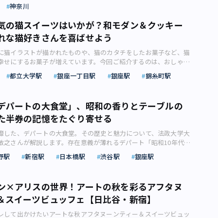
ホテル「nol hakone myojindai」について、不動産ライターの
でかけにもおすすめです。 ここでは、プラネタリウムがおすすめ
神奈川
ごう・西武リリースより） 和菓子の老舗や新鋭ブランドがタッグ
がご紹介します。 日本有数の温泉地である箱根に、2024年5月
をいくつかご紹介しますので、それぞれ見ていきましょう。 ・天
お菓子の魅力を発信している西武池袋店「真菓會」のイートインで
る」をコンセプトにしたホテル「nol hakone myojindai（ノル
空を楽しめる ・カップルシートなどデートにも使いやすい ・
気の猫スイーツはいかが？和モダン＆クッキー
から「赤福氷」（600円）が初登場！ 抹茶蜜のかかったかき氷の中
ジンダイ）」がオープンします。一体どのような魅力が詰まっている
してもおすすめ 肉眼では見られない映像体験も音楽付きで楽しめ
特製のあんとお餅をインした粋な一杯に、涼しさが訪れます。 そ
れな猫好きさんを喜ばせよう
記事では、「nol hakone myojindai」の注目ポイントについて
像：photoAC） 天候に左右されずに長時間星空を楽しめる点は、
しい岐阜の寒天菓子「kasane 夏～青空のかけら～」（4本入756
ます。 箱根の雄大な自然を感じながら心と体をととのえよう（画
のおすすめポイントとしてあげられます。 通常、星空を眺めると
に猫イラストが描かれたものや、猫のカタチをしたお菓子など、猫
と革新がミックスされた見た目も涼しいひんやりスイーツに出会え
C）2024年5月、「自分らしく、普段通りに、その地域を楽しめる」ホ
候に左右されるもの。また、星空が良く見える場所となると街中で
幸せにするお菓子が増えています。今回ご紹介するのは、おしゃれ
柏屋つちや「kasane 夏～青空のかけら～」（後期限定）／写真
逆さ富士が見られることでおなじみの芦ノ湖、パワースポットとし
など場所も限られてしまいます。 一方、プラネタリウムでは雨で
喜んでもらえるおいしくてセンスの良い猫デザインのお菓子です。
氷」（通期）（画像：株式会社そごう・西武リリースより） ガー
社など、多くの観光スポットを有する箱根。温泉地としても親しま
都立大学駅
銀座一丁目駅
銀座駅
錦糸町駅
気にすることなく楽しめます。寒空の下ではなく、快適な空間の
ンのお菓子から3種類をセレクトしました。猫好きさんへのプレゼ
れる、見た目も可愛いひんやりスイーツもそろっています。石川県
休暇を過ごす言わずと知れた行楽地です。そんな箱根にプレミアム
仕立てでじっくり天体のロマンを堪能できる点は、プラネタリウム
しょう。 筋金入りの猫好きさんは、待ち受け画面が猫だったり、
パーラーからは、チョコミン党にうれしいかき氷「ミルキーミン
ol hakone myojindai」が誕生します。 木の温もりが感じられる
イントといえるでしょう。 寒空の下での天体観測となると重装備で
かないうちに猫グッズを集めてしまうくらい猫が好きですよね。最
1円）や、要町で人気のかき氷専門店氷連の「アマゾンカカオに赤崎い
（イメージ画像：東急リゾーツ＆ステイ株式会社リリース）
デパートの大食堂」、昭和の香りとテーブルの
（画像：photoAC） プラネタリウムはカップルシートを完備して
な猫好きさんが増えているような気がします。そんな猫好きさんに
ミルク氷」（1,870円）など、映えるスイーツがズラリ。「氷連」
ne myojindai」は、東急不動産株式会社が1993 年に開発した会員制ホ
、デートにも利用しやすい点があげられます。 カップルシートでロ
た半券の記憶をたぐり寄せる
プレゼントしたいときにおすすめなのが、猫デザインのお菓子で
日替わりメニューを実施しているので、かき氷好きなら何度も通い
ヴェストクラブ箱根明神平」を改装して誕生する施設。「nol」ブ
空を眺める体験は、2人の距離を縮めてくれることでしょう。 た
ン小物やインテリア雑貨は、好みがあるので選ぶのが難しいです
うはず。 写真左：【要町】かき氷 氷連「ミルキーミント」
として2024年5月にリブランドオープン予定です。 人気の観光
靡した、デパートの大食堂。その歴史と魅力について、法政大学大
よりも売り切れるケースが多いので、ネット予約等で事前に席を確
のお菓子なら、気軽に渡せます。 猫デザインのお菓子はいろいろ
）／写真右：【石川】喫茶ウミネコパーラー「アマゾンカカオに赤崎い
も閑静な宮城野エリアの別荘地内に位置し、宿泊者が「自分らし
敏之さんが解説します。存在意義が薄れるデパート「昭和10年代、
おすすめです。 壮大な星空を眺める体験はリラックス効果も大き
回は、おしゃれな猫好きさんの心をがっちりつかむ、センスが良く
ルク氷（1,870円）※各日限定50杯（画像：株式会社そごう・西
、その地域を楽しめる」ホテルを目指しています。首都圏からのア
でいた私たち家族が、ちょっと改まった買物に出かけるのは新宿だ
イントといえるでしょう。 プラネタリウムでは、日本では見るこ
子をご紹介します。普段はクールな猫好きさんのクシャっとした笑
） 最旬スイーツも豊富です。ジェラート世界大会で優勝した「マ
野駅
新宿駅
日本橋駅
渋谷駅
銀座駅
インバウンド観光客にも人気の箱根。幅広いニーズに対応し、ホテ
は、たいてい末っ子の私だった。新宿にはデパートが二つ、向かい
うな美しいオーロラや空の映像を見られるので、癒やし効果も抜群
せんか？ 一つひとつ丁寧に造られた猫デザインのお菓子 どんな
ト」や、まるでブーケのようなミルクレープにソフトクリームを添
間を特別なものにしてくれます。 南には駒ヶ岳、北西には富士山と
越と伊勢丹である。買物は三越でもしたし、伊勢丹でもしたが、終
れない非日常なひとときが過ごせます。 いつもと違った時間を過
ても、おいしくないお菓子だったらがっかりしてしまいます。機械
イフラワーの「ブーケソフト」（842円〜）など、どれも試したく
スポットに囲まれている（画像：東急リゾーツ＆ステイ株式会社リ
リームを食べさせてもらうのは、いつも三越の大食堂だった」（久
落ち着いた大人なデートをしたい方にぴったりです。 日本で見るこ
つひとつ丁寧に造られた猫デザインのお菓子は、送った人ももらっ
。 浅草で人気の「寿清庵」からは、本イベント限定で抹茶の分
ン×アリスの世界！アートの秋を彩るアフタヌ
ウェルネス」をコンセプトに自分をととのえるホテル 東急不動産
々』） 筆者（増淵敏之。法政大学大学院教授）は札幌市で育っ
体ショーは癒し効果抜群（画像：photoAC）【シーン別】東京都内
てくれます。みんながHAPPYになる、とっておきの猫デザインのお
生地の「八坂 特濃生地」（1,001円）が登場。マスカルポーネや
ブランドの「nol」とは、Naturally（自分らしく、自然体で） 、
＆スイーツビュッフェ【日比谷・新宿】
今井」の大食堂が記憶の片隅に残っています。久世とは異なり昭和
ネタリウム施設3選 プラネタリウムのおすすめポイントをご紹介
す。 戦後間もない1950（昭和25）年に錦糸町で創業し、地元に
の相性が絶妙です。 写真左：【石川】マルガージェラート「パッシ
y（普段通り、暮らすように過ごし）、Locally（その土地の日常に触れ
パート黄金期ともいえる時代でした。なお久世光彦とは、人気ホーム
こでは、東京都内で楽しめるおすすめのプラネタリウム施設をご
た街の和菓子店「御菓子司 白樺本店」。先代が子供の頃に過ごし
ジンジャークリスタル」（1カップ701円）※各日限定100個／写
取ったもの。 「nol」ブランドが目指すのは宿泊客が自分自身
レして出かけたいアートな秋アフタヌーンティー＆スイーツビュッ
すよ」「寺内貫太郎一家」などを手掛けた、東京生まれの演出家・
すすめシーン別にご紹介していますので、おでかけの参考にしてみ