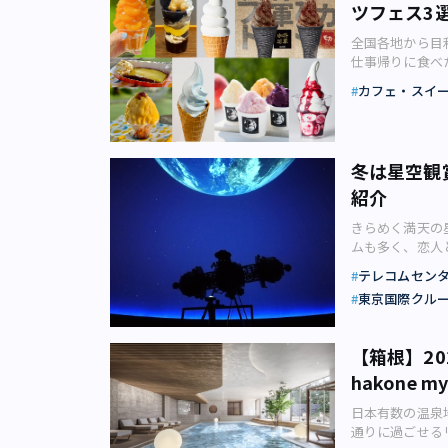
ツフェス3
全国各地から目
仕事帰りに食べ
メニュー、人気
カフェ・スイ
ナーのINDU
楽しめる至福の
やしてくれるも
ルプル系スイー
冬は星空観
る魅惑のひんや
紹介
んやりスイーツ
ェス」に出かけ
きらめく満天の
いゼリー、桃農
ムも多く、恋人
がアレもコレも
に行けばいいの
日にしか食べら
テレコムセン
めプラネタリウ
ンドアイスやイ
東京国際クル
空を彩る満天の
「あいぱく(R) 
ら過ごすひとと
ーリリースより
センスを与えて
ターテインメント
【箱根】20
良いか迷ってし
フェスタ」／開
hakone my
リウムのおすす
「IKESEI菓
関連記事：【ソ
氷、ジェラート
日本有数の温泉
体の美しい高精
かき氷やジェラ
通りに過ごせる
ムをおすすめす
り後期がスター