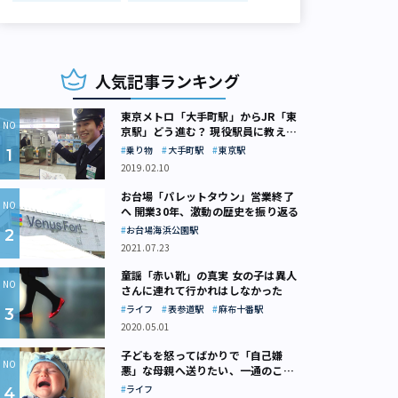
人気記事ランキング
東京メトロ「大手町駅」からJR「東
京駅」どう進む？ 現役駅員に教えて
もらいました
乗り物
大手町駅
東京駅
2019.02.10
お台場「パレットタウン」営業終了
へ 開業30年、激動の歴史を振り返る
お台場海浜公園駅
2021.07.23
童謡「赤い靴」の真実 女の子は異人
さんに連れて行かれはしなかった
ライフ
表参道駅
麻布十番駅
2020.05.01
子どもを怒ってばかりで「自己嫌
悪」な母親へ送りたい、一通のここ
ろの処方箋
ライフ