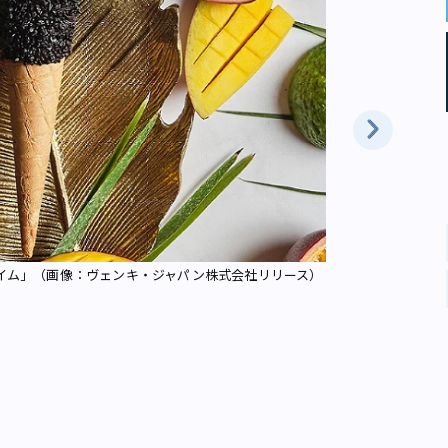
SNS映えす
イム」（画像：ヴェンキ・ジャパン株式会社リリース）