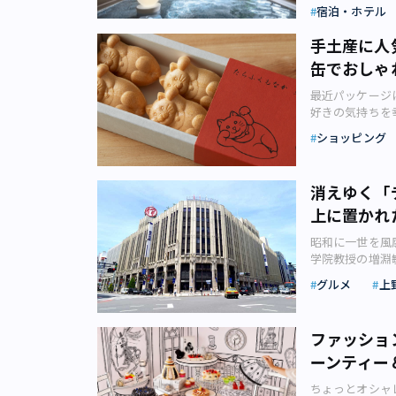
ンドオープン予定の
トや家族とのお
宿泊・ホテル
像：株式会社そ
逆瀬川勇造さん
できるポイント
を組み、日本の
「心と体をととのえ
候を気にせず星
手土産に人
は、三重・赤福
ハコネ ミョウ
癒やしの時間と
に、氷になじむ
缶でおしゃ
のでしょうか。 本
る（イメージ画
の他キラキラと美
詳しくご紹介し
プラネタリウム
最近パッケージ
円）など、伝統
像：photoA
なると季節や天
好きの気持ちを
ます。 写真左：
テルが誕生！ 
はなく、山の上
な猫好きさんに
右：赤福「赤福
て名高い箱根神
ショッピング
も雪でも天候を
数ある猫デザイ
リーな気分にな
れ、多くの人が
中、ストーリー
ントにいかがで
の喫茶ウミネコ
なリゾート施設「n
の最も大きなポ
自分でも気が付
ト」（1,80
ロビーラウンジ
消えゆく「
挑む必要がある
近まわりにそん
ちごピスタチオ
「nol hako
いる施設もあり
上に置かれ
なにかちょっと
では数量限定の
テル「東急ハー
マンチックな星
す。ファッショ
たくなってしま
ランドのホテル
昭和に一世を風
だし、一般座席
が、猫デザイン
（1,891円
地、箱根の中で
学院教授の増淵
保しておくのが
ありますが、今
ちごピスタチオミ
く、普段通りに
阿佐ヶ谷に住ん
く、おすすめポ
ておいしいお菓
武リリースより
グルメ
上
クセスに優れ、
った。母のお供
とのできないよ
顔をゲットしま
ルガージェラー
ルに滞在する時
合っていた。三
です。普段見ら
にセンスが良く
えた愛知発・マ
魅力的なビュー
わってアイスク
ごしたい方や、
に頼らずに、一
なるものばかり
ファッショ
リース）「箱根
世光彦『昭和恋
とのできない天
た人も幸せにし
量を増やした特濃
の掲げる「nol」
ーンティー
たため、「丸井
のおすすめプラ
菓子を紹介しま
抹茶クリームと
Ordinaril
30年代で、デ
しました。 こ
愛され続けてき
ョンココナッツと
る）の頭文字を
ちょっとオシャ
ドラマ「時間で
紹介します。お