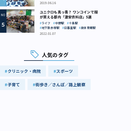
2019.06.16
る店構え（画像：株式会社ブリーズオブエイチ リリース）
ユニクロも真っ青？ ワンコインで服
が買える都内「激安衣料店」5選
ライフ
中野駅
十条駅
地下鉄赤塚駅
日暮里駅
泉体育館駅
2022.01.07
人気のタグ
クリニック・病院
スポーツ
子育て
街歩き／さんぽ／路上観察