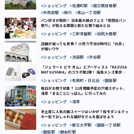
ショッピング
信濃町駅
国立競技場駅
外苑前駅
旅行
青山一丁目駅
パン好きが殺到！ 日本最大級のフェス「世田谷パン
祭り」が抱える課題と新たな取り組みとは
ショッピング
三軒茶屋駅
池尻大橋駅
店舗が減っても安泰？ 小売り不況の時代に「丸井」
が強いワケ
ショッピング
池袋駅
渋谷駅
「ジェラート ピケ オム」とアーティスト「KAZUSA
MATSUYAMA」のコラボ第2弾！ 阪急メンズ東京で
期間限定ストアも【千代田区】
ショッピング
有楽町・日比谷
銀座駅
毎日がお祭り状態？ 11月閉館予定の穴場スポット、
浅草「まるごとにっぽん」に行ってみた
ショッピング
浅草
手土産に人気の猫スイーツはいかが？和モダン＆クッ
キー缶でおしゃれな猫好きさんを喜ばせよう
ショッピング
都立大学駅
銀座一丁目駅
銀座駅
錦糸町駅