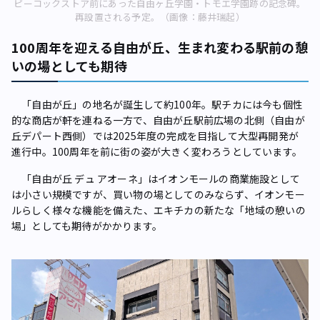
ピーコックストア前にあった自由ヶ丘学園・トモエ学園跡の記念碑。
再設置される予定。（画像：藤井瑞起）
100周年を迎える自由が丘、生まれ変わる駅前の憩
いの場としても期待
「自由が丘」の地名が誕生して約100年。駅チカには今も個性
的な商店が軒を連ねる一方で、自由が丘駅前広場の北側（自由が
丘デパート西側）では2025年度の完成を目指して大型再開発が
進行中。100周年を前に街の姿が大きく変わろうとしています。
「自由が丘 デュ アオーネ」はイオンモールの商業施設として
は小さい規模ですが、買い物の場としてのみならず、イオンモー
ルらしく様々な機能を備えた、エキチカの新たな「地域の憩いの
場」としても期待がかかります。