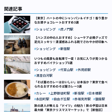
関連記事
【東京】ハートの中にシャンパン＆イチゴ！香り豊か
なお酒チョコレートおすすめ3選
ショッピング
虎ノ門駅
【ハンズの中の人おすすめ】シューケア必携グッズで
足元スッキリ！清潔感あふれる靴でさわやか好印象へ
ショッピング
新宿駅
いつもの風景も自転車で一変！お気に入りが見つかる
おすすめバイクショップ3選
ショッピング
代官山駅
外苑前駅
清澄白河駅
「そば屋のカレーはおいしい」は本当か？東京で食べ
られるおすすめのそば屋カレー3選
カレー
上野御徒町駅
新宿駅
日本橋駅
永田町駅
自由が丘駅
赤坂見附駅
銀座駅
旅の達人が教える「ドイツ」の魅力！旅の予習は日本
最大級「東京クリスマスマーケット」で【新宿区】