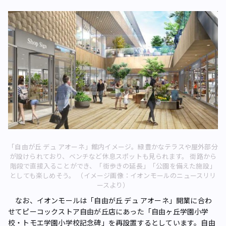
「自由が丘 デュ アオーネ」館内イメージ。緑豊かなテラスや屋外部分
が設けられており、ベンチなど休息スポットも見られます。 街路から
階段で直接入ることができ、「街歩きの延長」「公園を備えた施設」
としても楽しめそう。 （イメージ画像：イオンモールのニュースリリ
ースより）
なお、イオンモールは「自由が丘 デュ アオーネ」開業に合わ
せてピーコックストア自由が丘店にあった「自由ヶ丘学園小学
校・トモエ学園小学校記念碑」を再設置するとしています。自由