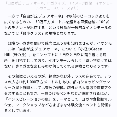
「自由が丘 デュ アオーネ」ロゴタイプ。（イメージ画像：イオンモー
ルのニュースリリースより）
一方で「自由が丘 デュ アオーネ」は以前のピーコックよりも
広くなるものの、「3万平方メートルを超える巨漢店舗に100以
上のテナントが出店する」という形態が一般的なイオンモールの
なかでは「最小クラス」の規模となります。
規模の小ささを聞いて残念に思うかも知れませんが、イオンモ
ールは「自由が丘 デュ アオーネ」について「小径のGreen
Hill（緑の丘）」をコンセプトに「自然と自然に落ち着ける場
所」を目指すとしており、イオンモールらしく「買い物だけでは
ない」さまざまな楽しみを提供してくれる建物となりそうです。
その象徴といえるのが、緑豊かな野外テラスの存在です。テラ
スの広さは約1,000平方メートルもあり、都内ショッピングセン
ターの屋上庭園としては有数の規模。店外から大階段で直接アク
セスすることもでき、一息つけるベンチなどが設置されるほか、
「インスピレーションの庭」をテーマとして、ヨガや食物販マル
シェ、ワークショップなどさまざまな体験交流イベントも開催す
るとしています。