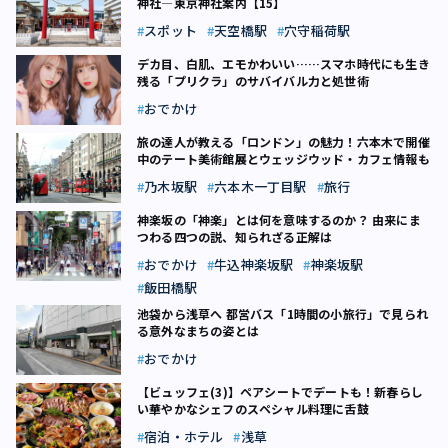
神社―東京神社案内【15】
スポット
天空橋駅
穴守稲荷駅
デカ目、白肌、エモかわいい……スマホ時代にも生き
残る「プリクラ」のサバイバル力と処世術
おでかけ
旅の達人が教える「ロンドン」の魅力！六本木で開催
中のテート美術館展とウェッジウッド・カフェ情報も
乃木坂駅
六本木一丁目駅
旅行
神楽坂の「神楽」とは何を意味するのか？ 由来にま
つわる四つの説、知られざる正解は
おでかけ
牛込神楽坂駅
神楽坂駅
飯田橋駅
池袋から浅草へ 都営バス「1時間の小旅行」で見られ
る意外なまちの姿とは
おでかけ
【ビュッフェ(3)】ペアシートでデートも！新春らし
い華やかなシェフのスペシャル料理に舌鼓
宿泊・ホテル
浅草