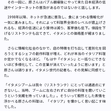
その一因に、原さんはバブル崩壊後にやって来た日本経済の低
迷やインターネットの普及があるのではないかと話しします。
1998年以降、ネットが急速に普及し、食にまつわる情報化が
一気に進みました。それによって料理界全体のレベルが底上げさ
れるも、経済の低迷により接待は減り、客単価も低下。値段を下
げるリストランテも出てきて、イタメシとの価格差が縮まりまし
た。
さらに情報化社会のなかで、店の特徴を打ち出して差別化を図
ろうとするシェフの創作料理が増え、どれが本当のイタリア料理
か定かでなくなるほど。「もはや『イタメシ』と一括りにできな
いほど多様化して、この言葉が消えていったように思います」と
原さんは語ります。イタメシ世代の記者も、その見解に同感でし
た。
「イタメシブームは我々（リストランテ）にとっては通過点にす
ぎないし、当時、ブームに左右されずに自分の料理を磨いていこ
うという気概を持っていました」。そういって毅然とした表情を
浮かべる原さんの料理は、「イタリア」を懐かしく思い起こす味
でした。