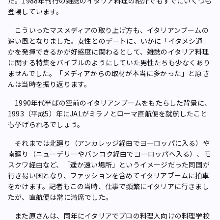
た。1988年刊行の雑誌のイタリア料理の紹介でもすでにいくつも
登場しています。
こういったマスメディアの取り上げ方も、イタリアンブームの
追い風となりました。女性とのデートに、いかに「イタメシ通」
かを発揮できるかが好感度に関わるとして、雑誌のイタリア料理
に関する特集をバイブルのようにしていた男性たちも少なくあり
ませんでした。「メディアからの取材が本当に多かった」と原さ
んは当時を振り返ります。
1990年代半ばの空前のイタリアンブームをもたらした背景に、
1993（平成5）年にJALがミラノとローマ直航便を就航したこと
も挙げられるでしょう。
それまでは北廻り（アンカレッジ経由でヨーロッパに入る）や
南廻り（ニューデリーやバンコク経由でヨーロッパへ入る）、モ
スクワ経由など、「遥か遠い場所」というイメージだった同国が
行き易い国となり、ファッションを含めてイタリアブームに拍車
をかけます。記者もこの当時、仕事で頻繁にイタリアに行きまし
たが、直航便は常に満席でした。
また原さんは、同年にイタリアでプロの料理人向けの料理学校