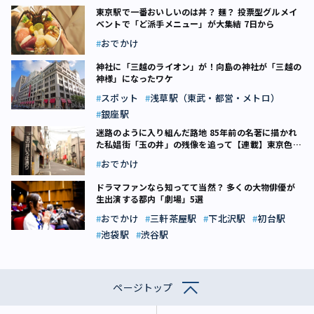
東京駅で一番おいしいのは丼？ 麺？ 投票型グルメイ
ベントで「ど派手メニュー」が大集結 7日から
おでかけ
神社に「三越のライオン」が！――向島の神社が「三越の
神様」になったワケ
スポット
浅草駅（東武・都営・メトロ）
銀座駅
迷路のように入り組んだ路地 85年前の名著に描かれ
た私娼街「玉の井」の残像を追って【連載】東京色街
探訪（2）
おでかけ
ドラマファンなら知ってて当然？ 多くの大物俳優が
生出演する都内「劇場」5選
おでかけ
三軒茶屋駅
下北沢駅
初台駅
池袋駅
渋谷駅
ページトップ