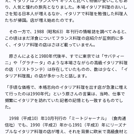
え、イタリアはフランスやイギリスと比べて物価が安いこともあ
り、人気と憧れの旅先となりました。本場イタリア料理のおいし
さを知る日本人が増えるなか、イタリアで料理を勉強した料理人
たちが帰国。店が増え始めたのです。
その一方で、1988（昭和63）年刊行の情報誌を調べてみると、
この頃はまだ洋食についてフランス料理の店紹介が圧倒的に多
く、イタリア料理の店はさほど載っていません。
原さんによると1980年代後半、すでに東京では「サバティー
ニ」や「グラナータ」のような本場さながらの高級イタリア料理
の店（リストランテ）は存在していたものの、数は少なく、「イ
タリア料理風」の店が多かったと話します。
「手頃な価格で、本格志向のイタリア料理を出す店が急激に増え
て行ったのは1990年代」という原さんの言葉は、当時、仕事で
頻繁にイタリアを訪れていた記者の記憶とも一致するものでし
た。
1998（平成10）年10月刊行の「ミートジャーナル」（食肉通
信社）でも、1990（平成2）年から1991（平成3）年にリーズナ
ブルなイタリア料理の店が増え、それを背景に欧米で高級食材と