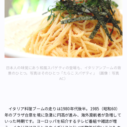
日本人の味覚にあう和風スパゲティの登場も、イタリアンブームの背
景のひとつ。写真はそのひとつ「たらこスパゲティ」（画像：写真
AC）
イタリア料理ブームの走りは1980年代後半。1985（昭和60）
年のプラザ合意を境に急激に円高が進み、海外渡航者が急増して
いった時期です。ヨーロッパを紹介するテレビ番組や雑誌が増