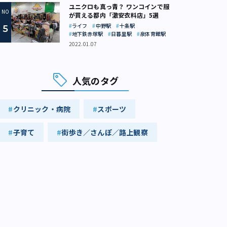
ユニクロも真っ青？ ワンコインで服
が買える都内「激安衣料店」5選
ライフ
中野駅
十条駅
地下鉄赤塚駅
日暮里駅
泉体育館駅
2022.01.07
人気のタグ
クリニック・病院
スポーツ
子育て
街歩き／さんぽ／路上観察