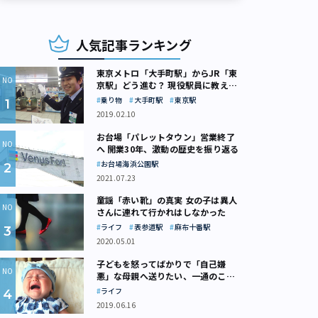
人気記事ランキング
東京メトロ「大手町駅」からJR「東
京駅」どう進む？ 現役駅員に教えて
もらいました
乗り物
大手町駅
東京駅
2019.02.10
お台場「パレットタウン」営業終了
へ 開業30年、激動の歴史を振り返る
お台場海浜公園駅
2021.07.23
童謡「赤い靴」の真実 女の子は異人
さんに連れて行かれはしなかった
ライフ
表参道駅
麻布十番駅
2020.05.01
子どもを怒ってばかりで「自己嫌
悪」な母親へ送りたい、一通のここ
ろの処方箋
ライフ
2019.06.16