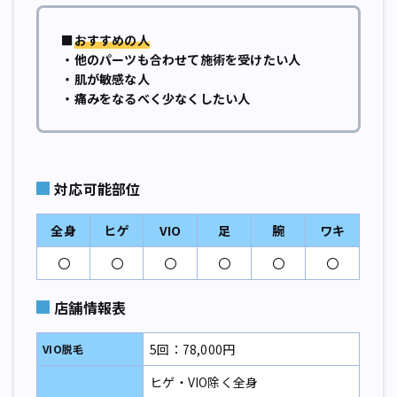
■
おすすめの人
・他のパーツも合わせて施術を受けたい人
・肌が敏感な人
・痛みをなるべく少なくしたい人
対応可能部位
全身
ヒゲ
VIO
足
腕
ワキ
〇
〇
〇
〇
〇
〇
店舗情報表
5回：78,000円
VIO脱毛
ヒゲ・VIO除く全身