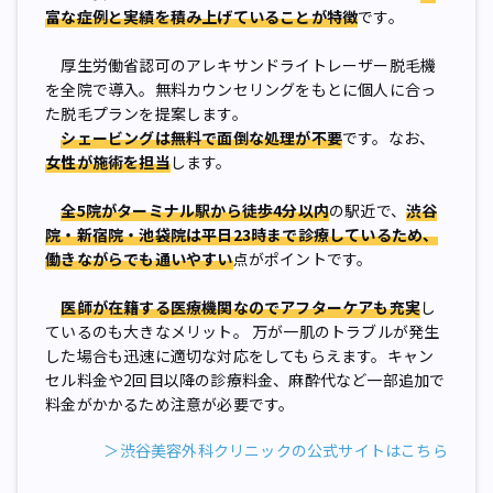
富な症例と実績を積み上げていることが特徴
です。
厚生労働省認可のアレキサンドライトレーザー脱毛機
を全院で導入。無料カウンセリングをもとに個人に合っ
た脱毛プランを提案します。
シェービングは無料で面倒な処理が不要
です。なお、
女性が施術を担当
します。
全5院がターミナル駅から徒歩4分以内
の駅近で、
渋谷
院・新宿院・池袋院は平日23時まで診療しているため、
働きながらでも通いやすい
点がポイントです。
医師が在籍する医療機関なのでアフターケアも充実
し
ているのも大きなメリット。 万が一肌のトラブルが発生
した場合も迅速に適切な対応をしてもらえます。キャン
セル料金や2回目以降の診療料金、麻酔代など一部追加で
料金がかかるため注意が必要です。
＞渋谷美容外科クリニックの公式サイトはこちら