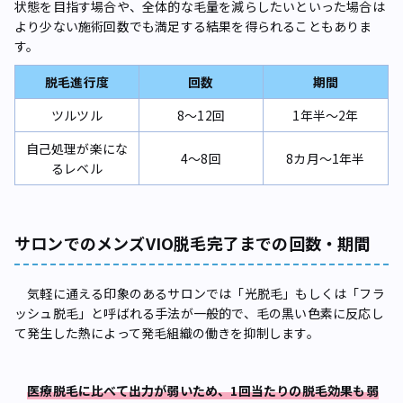
状態を目指す場合や、全体的な毛量を減らしたいといった場合は
より少ない施術回数でも満足する結果を得られることもありま
す。
脱毛進行度
回数
期間
ツルツル
8〜12回
1年半〜2年
自己処理が楽にな
4〜8回
8カ月〜1年半
るレベル
サロンでのメンズVIO脱毛完了までの回数・期間
気軽に通える印象のあるサロンでは「光脱毛」もしくは「フラ
ッシュ脱毛」と呼ばれる手法が一般的で、毛の黒い色素に反応し
て発生した熱によって発毛組織の働きを抑制します。
医療脱毛に比べて出力が弱いため、1回当たりの脱毛効果も弱