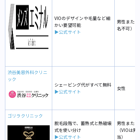
VIOのデザインや毛量など細
男性または
かい要望可能
名不可）
▶公式サイト
渋谷美容外科クリニ
ック
シェービング代がすべて無料
女性
▶公式サイト
ゴリラクリニック
脱毛段階で、蓄熱式と熱破壊
男性または
式を使い分け
（VIOは男
▶公式サイト
当）