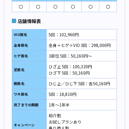
〇
〇
〇
〇
〇
〇
店舗情報表
5回：102,960円
VIO脱毛
全身＋ヒゲ＋VIO 3回：298,000円
全身脱毛
3部位 5回：50,160円～
ヒゲ脱毛
ひざ上 5回：100,320円
足脱毛
ひざ下 5回：50,160円
ひじ上／ひじ下 5回：各50,160円
腕脱毛
5回：18,810円
ワキ脱毛
1年～1年半
完了までの期間
紹介割
お試しプランあり
キャンペーン
乗り換え割