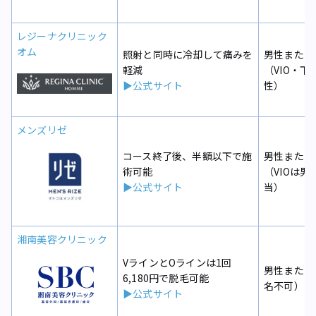
レジーナクリニック
オム
照射と同時に冷却して痛みを
男性または
軽減
（VIO・下
▶公式サイト
性）
メンズリゼ
コース終了後、半額以下で施
男性または
術可能
（VIOは男
▶公式サイト
当）
湘南美容クリニック
VラインとOラインは1回
男性または
6,180円で脱毛可能
名不可）
▶公式サイト