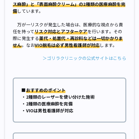
ス麻酔」と「表面麻酔クリーム」の2種類の医療麻酔を完
備
しています。
万が一リスクが発生した場合は、医療的な視点から責
任を持って
リスク対応とアフターケア
を行います。その
際に発生する
薬代・処置代・再診料などは一切かかりま
せん
。なお
VIO脱毛は必ず男性看護師が対応
します。
＞ゴリラクリニックの公式サイトはこちら
■
おすすめのポイント
・2種類のレーザーを使い分けた施術
・2種類の医療麻酔を完備
・VIOは男性看護師が対応