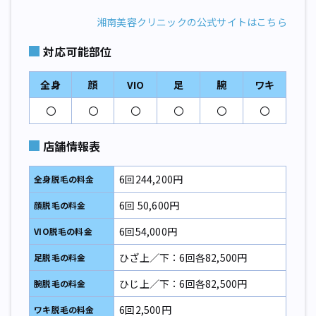
湘南美容クリニックの公式サイトはこちら
対応可能部位
全身
顔
VIO
足
腕
ワキ
〇
〇
〇
〇
〇
〇
店舗情報表
6回244,200円
全身脱毛の料金
6回 50,600円
顔脱毛の料金
6回54,000円
VIO脱毛の料金
ひざ上／下：6回各82,500円
足脱毛
の料金
ひじ上／下：6回各82,500円
腕脱毛
の料金
6回2,500円
ワキ脱毛
の料金