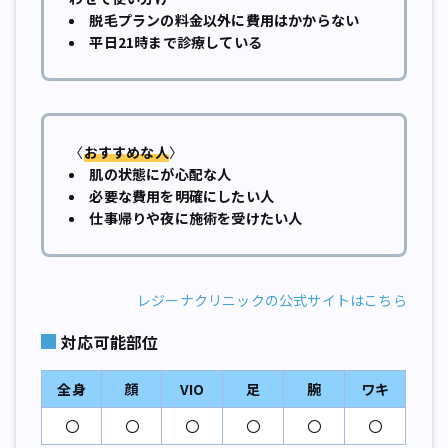
脱毛プランの料金以外に費用はかからない
平日21時まで診療している
〈
おすすめな人
〉
肌の状態にが心配な人
必要な費用を明確にしたい人
仕事帰りや夜に施術を受けたい人
レジーナクリニックの公式サイトはこちら
対応可能部位
全身
顔
VIO
足
腕
ワキ
〇
〇
〇
〇
〇
〇