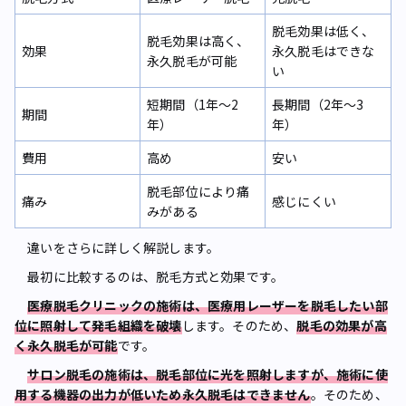
脱毛効果は低く、
脱毛効果は高く、
効果
永久脱毛はできな
永久脱毛が可能
い
短期間（1年～2
長期間（2年～3
期間
年）
年）
費用
高め
安い
脱毛部位により痛
痛み
感じにくい
みがある
違いをさらに詳しく解説します。
最初に比較するのは、脱毛方式と効果です。
医療脱毛クリニックの施術は、医療用レーザーを脱毛したい部
位に照射して発毛組織を破壊
します。そのため、
脱毛の効果が高
く永久脱毛が可能
です。
サロン脱毛の施術は、脱毛部位に光を照射しますが、施術に使
用する機器の出力が低いため永久脱毛はできません
。そのため、