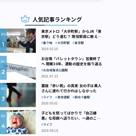
人気記事ランキング
東京メトロ「大手町駅」からJR「東
京駅」どう進む？ 現役駅員に教えて
もらいました
乗り物
大手町駅
東京駅
2019.02.10
お台場「パレットタウン」営業終了
へ 開業30年、激動の歴史を振り返る
お台場海浜公園駅
2021.07.23
童謡「赤い靴」の真実 女の子は異人
さんに連れて行かれはしなかった
ライフ
表参道駅
麻布十番駅
2020.05.01
子どもを怒ってばかりで「自己嫌
悪」な母親へ送りたい、一通のここ
ろの処方箋
ライフ
2019.06.16