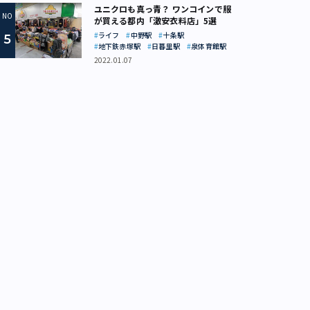
ユニクロも真っ青？ ワンコインで服
が買える都内「激安衣料店」5選
ライフ
中野駅
十条駅
地下鉄赤塚駅
日暮里駅
泉体育館駅
2022.01.07