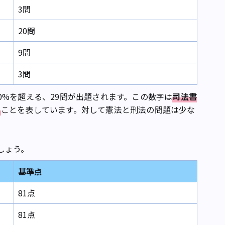
3問
20問
9問
3問
%を超える、29問が出題されます。この数字は
司法書
る
ことを表しています。対して憲法と刑法の問題は少な
しょう。
基準点
81点
81点