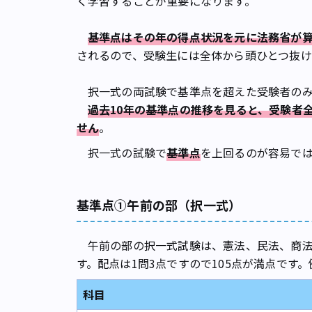
く学習することが重要になります。
基準点はその年の得点状況を元に法務省が
されるので、受験生には全体から頭ひとつ抜け
択一式の両試験で基準点を超えた受験者のみ
過去10年の基準点の推移を見ると、受験者
せん
。
択一式の試験で
基準点
を上回るのが容易で
基準点①午前の部（択一式）
午前の部の択一式試験は、憲法、民法、商法・
す。配点は1問3点ですので105点が満点です
科目