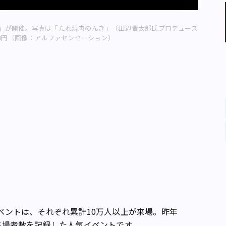
ing-」が開催。写真は「たれ焼肉のんき」（田辺晋太郎氏プロデュース
00円（画像：アルファセンセーション）
イベントは、それぞれ累計10万人以上が来場。昨年
の来場者数を記録した人気イベントです。