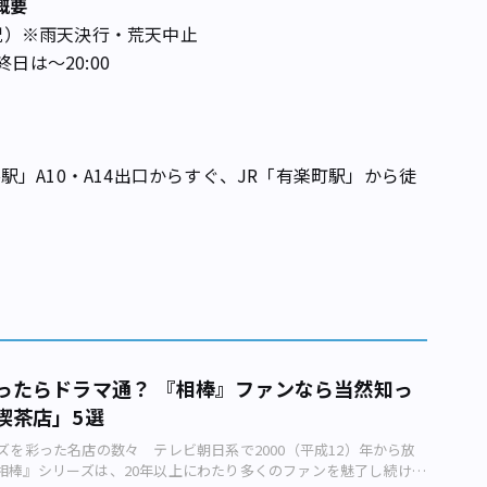
ト概要
・祝）※雨天決行・荒天中止
終日は〜20:00
」A10・A14出口からすぐ、JR「有楽町駅」から徒
ったらドラマ通？ 『相棒』ファンなら当然知っ
喫茶店」5選
ズを彩った名店の数々 テレビ朝日系で2000（平成12）年から放
相棒』シリーズは、20年以上にわたり多くのファンを魅了し続ける