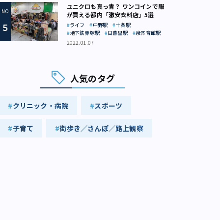
ユニクロも真っ青？ ワンコインで服
が買える都内「激安衣料店」5選
ライフ
中野駅
十条駅
地下鉄赤塚駅
日暮里駅
泉体育館駅
2022.01.07
人気のタグ
クリニック・病院
スポーツ
子育て
街歩き／さんぽ／路上観察