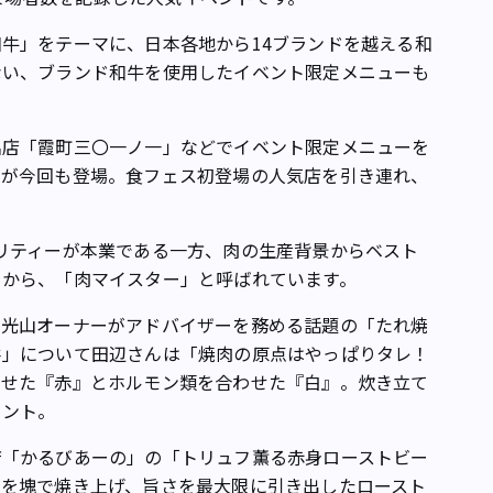
牛」をテーマに、日本各地から14ブランドを越える和
ない、ブランド和牛を使用したイベント限定メニューも
店「霞町三〇一ノ一」などでイベント限定メニューを
んが今回も登場。食フェス初登場の人気店を引き連れ、
リティーが本業である一方、肉の生産背景からベスト
とから、「肉マイスター」と呼ばれています。
光山オーナーがアドバイザーを務める話題の「たれ焼
丼」について田辺さんは「焼肉の原点はやっぱりタレ！
わせた『赤』とホルモン類を合わせた『白』。炊き立て
メント。
「かるびあーの」の「トリュフ薫る赤身ローストビー
肉を塊で焼き上げ、旨さを最大限に引き出したロースト