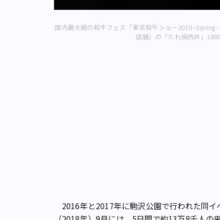
国内最大級の和牛フェス「東京和牛ショー2019 -Spr
店舗）の「たれ焼肉丼」18
2016年と2017年に駒沢公園で行われた同
（2018年）9月には、5日間で約13万8千人