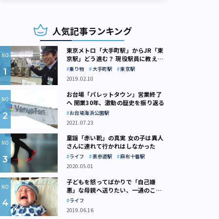
人気記事ランキング
東京メトロ「大手町駅」からJR「東
京駅」どう進む？ 現役駅員に教えて
もらいました
乗り物
大手町駅
東京駅
2019.02.10
お台場「パレットタウン」営業終了
へ 開業30年、激動の歴史を振り返る
お台場海浜公園駅
2021.07.23
童謡「赤い靴」の真実 女の子は異人
さんに連れて行かれはしなかった
ライフ
表参道駅
麻布十番駅
2020.05.01
子どもを怒ってばかりで「自己嫌
悪」な母親へ送りたい、一通のここ
ろの処方箋
ライフ
2019.06.16