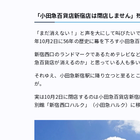
「小田急百貨店新宿店は閉店しません」――
「まだ消えない！」と声を大にして叫びたい
年10月2日に56年の歴史に幕を下ろす小田急
新宿西口のランドマークであるためテレビな
急百貨店が消えるのか」と思っている人も多
それゆえ、小田急新宿駅に降り立つと至ると
が。
実は10月2日に閉店するのは小田急百貨店新
別館「新宿西口ハルク」（小田急ハルク）に