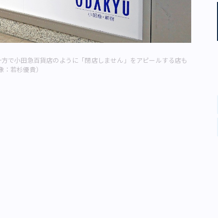
一方で小田急百貨店のように「閉店しません」をアピールする店も
像：若杉優貴）