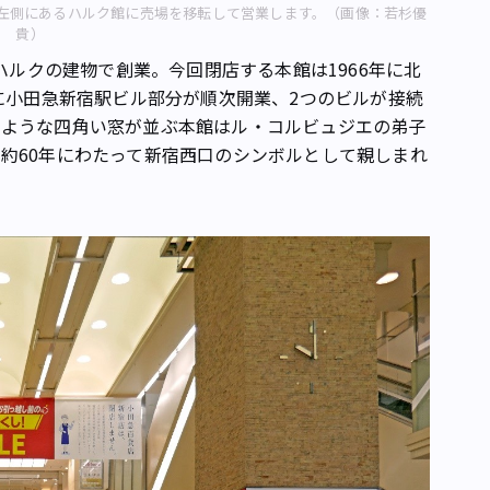
は左側にあるハルク館に売場を移転して営業します。（画像：若杉優
貴）
口ハルクの建物で創業。今回閉店する本館は1966年に北
年に小田急新宿駅ビル部分が順次開業、2つのビルが接続
のような四角い窓が並ぶ本館はル・コルビュジエの弟子
約60年にわたって新宿西口のシンボルとして親しまれ