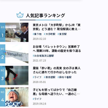
人気記事ランキング
東京メトロ「大手町駅」からJR「東
京駅」どう進む？ 現役駅員に教えて
もらいました
乗り物
大手町駅
東京駅
2019.02.10
お台場「パレットタウン」営業終了
へ 開業30年、激動の歴史を振り返る
お台場海浜公園駅
2021.07.23
童謡「赤い靴」の真実 女の子は異人
さんに連れて行かれはしなかった
ライフ
表参道駅
麻布十番駅
2020.05.01
子どもを怒ってばかりで「自己嫌
悪」な母親へ送りたい、一通のここ
ろの処方箋
ライフ
2019.06.16