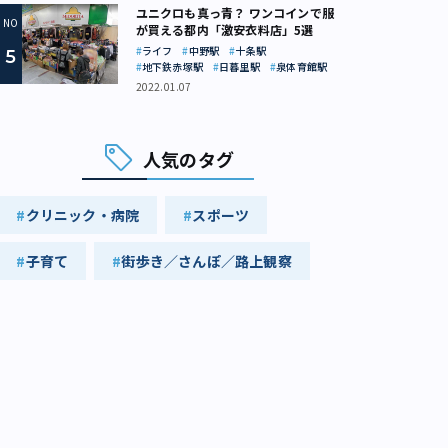
ユニクロも真っ青？ ワンコインで服
が買える都内「激安衣料店」5選
ライフ
中野駅
十条駅
地下鉄赤塚駅
日暮里駅
泉体育館駅
2022.01.07
人気のタグ
クリニック・病院
スポーツ
子育て
街歩き／さんぽ／路上観察