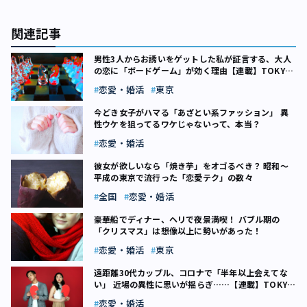
関連記事
男性3人からお誘いをゲットした私が証言する、大人
の恋に「ボードゲーム」が効く理由【連載】TOKYO
恋愛事変（1）
恋愛・婚活
東京
今どき女子がハマる「あざとい系ファッション」 異
性ウケを狙ってるワケじゃないって、本当？
恋愛・婚活
彼女が欲しいなら「焼き芋」をオゴるべき？ 昭和～
平成の東京で流行った「恋愛テク」の数々
全国
恋愛・婚活
豪華船でディナー、ヘリで夜景満喫！ バブル期の
「クリスマス」は想像以上に勢いがあった！
恋愛・婚活
東京
遠距離30代カップル、コロナで「半年以上会えてな
い」 近場の異性に思いが揺らぎ……【連載】TOKYO
恋愛事変（6）
恋愛・婚活