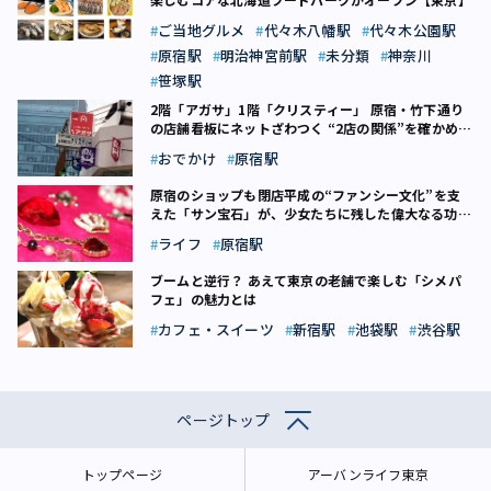
ご当地グルメ
代々木八幡駅
代々木公園駅
原宿駅
明治神宮前駅
未分類
神奈川
笹塚駅
2階「アガサ」1階「クリスティー」 原宿・竹下通り
の店舗看板にネットざわつく “2店の関係”を確かめに
行ってみた
おでかけ
原宿駅
原宿のショップも閉店――平成の“ファンシー文化”を支
えた「サン宝石」が、少女たちに残した偉大なる功績
とは
ライフ
原宿駅
ブームと逆行？ あえて東京の老舗で楽しむ「シメパ
フェ」の魅力とは
カフェ・スイーツ
新宿駅
池袋駅
渋谷駅
ページトップ
トップページ
アーバンライフ東京