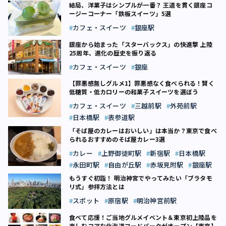
結局、洋菓子はシンプルが一番？ 王道を貫く銀座コ
ージーコーナー「鉄板スイーツ」5選
カフェ・スイーツ
銀座駅
銀座から始まった「スターバックス」の快進撃 上陸
25周年、進化の歴史を振り返る
カフェ・スイーツ
銀座
【罪悪感無しグルメ1】罪悪感なく食べられる！賢く
低糖質・低カロリーの和菓子スイーツを選ぼう
カフェ・スイーツ
三越前駅
外苑前駅
日本橋駅
表参道駅
「そば屋のカレーはおいしい」は本当か？東京で食べ
られるおすすめのそば屋カレー3選
カレー
上野御徒町駅
新宿駅
日本橋駅
永田町駅
自由が丘駅
赤坂見附駅
銀座駅
もうすぐ初詣！ 明治神宮でやってみたい「ブラタモ
リ式」参拝方法とは
スポット
原宿駅
明治神宮前駅
食べて応援！ご当地グルメイベント＆東京初上陸品を
楽しむコアな北海道フードパークがオープン【東京】