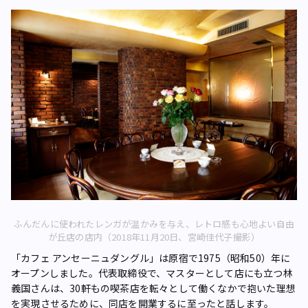
ふんだんに使われたレンガが温かみを与え、レトロ感も心地よい自由
が丘店の店内（2018年11月20日、宮崎佳代子撮影）
「カフェ アンセーニュダングル」は原宿で1975（昭和50）年に
オープンしました。代表取締役で、マスターとして店にも立つ林
義国さんは、30軒もの喫茶店を転々として働くなかで抱いた理想
を実現させるために、同店を開業するに至ったと話します。