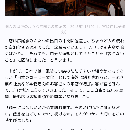
個人の邸宅のような雰囲気の広尾店（2018年11月20日、宮崎佳代子撮
影）
店は広尾駅のふたつの出口の中間に位置し、ちょうど人の流れ
が空洞化する場所でした。企業もないエリアで、店は閑古鳥が鳴
くばかり。「それでも、自分が理想としてきたことを『変えない
こと』に固執しました」と言います。
やがて、日本では一風珍しい店のたたずまいや細やかなもてな
しが「日本のコーヒー文化」として海外に紹介されると、一流企
業の社長など本物志向のお客さんの来店が増加。客が客を呼ん
で、店は軌道に乗っていきました。そして、ここ自由が丘店を展
開。最も広い店舗面積での開業となりました。
「商売には苦しい時が必ず訪れます。その時にいかに耐え忍ぶ
か。信念を曲げないでやり続けるか。それがいかに大切かをこの
時学びました」