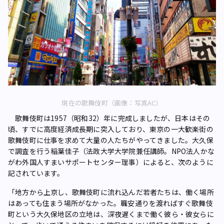
現在の歌舞伎町（画像：写真AC）
歌舞伎町は1957（昭和32）年に完成しましたが、日本はその
頃、すでに高度経済成長期に突入しており、東京の一大歓楽街の
歌舞伎町に仕事を求めて大量の人たちがやってきました。大久保
で調査を行う稲葉佳子（法政大学大学院兼任講師。NPO法人かな
がわ外国人すまいサポートセンター理事）によると、次のように
記されています。
「地方から上京し、歌舞伎町に流れ込んだ若者たちは、働く場所
はあっても住まう場所がなかった。職安通りを渡ればすぐ歌舞伎
町という大久保地区の立地は、深夜遅くまで働く彼ら・彼女らに