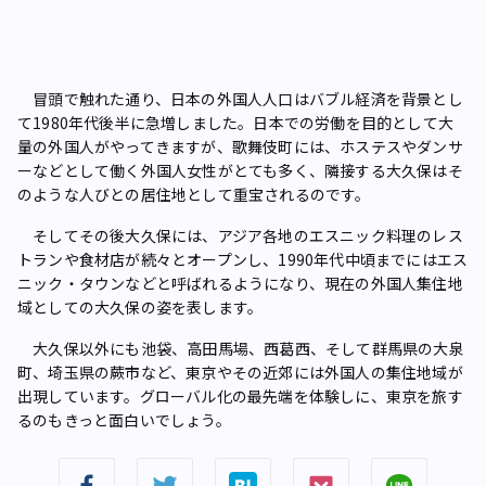
冒頭で触れた通り、日本の外国人人口はバブル経済を背景とし
て1980年代後半に急増しました。日本での労働を目的として大
量の外国人がやってきますが、歌舞伎町には、ホステスやダンサ
ーなどとして働く外国人女性がとても多く、隣接する大久保はそ
のような人びとの居住地として重宝されるのです。
そしてその後大久保には、アジア各地のエスニック料理のレス
トランや食材店が続々とオープンし、1990年代中頃までにはエス
ニック・タウンなどと呼ばれるようになり、現在の外国人集住地
域としての大久保の姿を表します。
大久保以外にも池袋、高田馬場、西葛西、そして群馬県の大泉
町、埼玉県の蕨市など、東京やその近郊には外国人の集住地域が
出現しています。グローバル化の最先端を体験しに、東京を旅す
るのもきっと面白いでしょう。