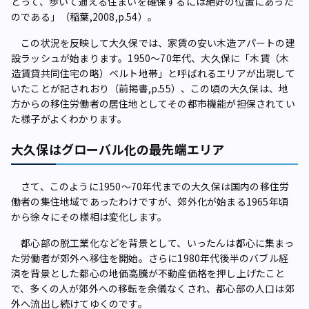
とって、歩いて通える住まいを確保するには絶好の位置にあった
のである」（稲葉,2008,p.54）。
この状況を反映して大久保では、家賃の安い木造アパートの建
設ラッシュが始まります。1950～70年代、大久保に「木賃（木
造賃貸共同住宅の略）ベルト地帯」と呼ばれるエリアが出現して
いたことが記されおり（前掲書,p.55）、この頃の大久保は、地
方からの移住労働者の居住地としてその都市機能が担保されてい
た様子がよくわかります。
大久保はグローバル化の最先端エリア
さて、このように1950～70年代までの大久保は国内の移住労
働者の集住地域であったわけですが、郊外化が始まる1965年頃
から徐々にその様相は変化します。
都心部の脱工業化などを背景として、いったんは都心に集まっ
た労働者が郊外へ移住を開始。さらに1980年代後半のバブル経
済を背景とした都心の地価高騰が不動産価格を押し上げたこと
で、多くの人が郊外への移転を余儀なくされ、都心部の人口は郊
外へ流出し続けてゆくのです。