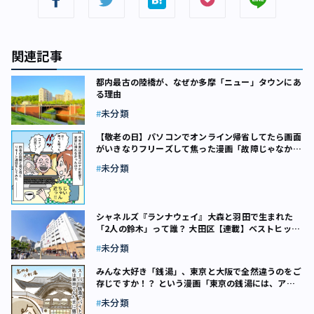
関連記事
都内最古の陸橋が、なぜか多摩「ニュー」タウンにあ
る理由
未分類
【敬老の日】パソコンでオンライン帰省してたら画面
がいきなりフリーズして焦った漫画「故障じゃなかっ
たのか……」
未分類
シャネルズ『ランナウェイ』――大森と羽田で生まれた
「2人の鈴木」って誰？ 大田区【連載】ベストヒット
23区（5）
未分類
みんな大好き「銭湯」、東京と大阪で全然違うのをご
存じですか！？ という漫画「東京の銭湯には、アレ
がない！」
未分類