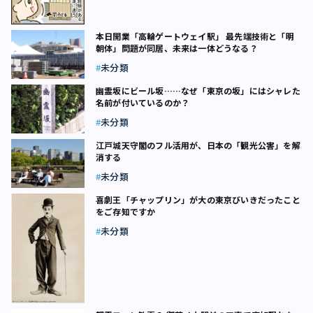
本日開業「高輪ゲートウェイ駅」 最先端技術と「明
朝体」問題が同居、未来は一体どうなる？
未分類
幽霊坂にビール坂……なぜ「東京の坂」にはシャレた
名前が付いているのか？
未分類
江戸城天守閣のフル活用が、日本の「観光公害」を解
消する
未分類
喜劇王「チャップリン」が大の東京びいきだったこと
をご存知ですか
未分類