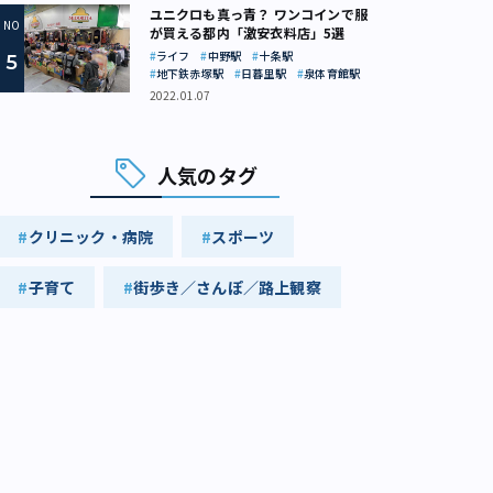
ユニクロも真っ青？ ワンコインで服
が買える都内「激安衣料店」5選
ライフ
中野駅
十条駅
地下鉄赤塚駅
日暮里駅
泉体育館駅
2022.01.07
人気のタグ
クリニック・病院
スポーツ
子育て
街歩き／さんぽ／路上観察