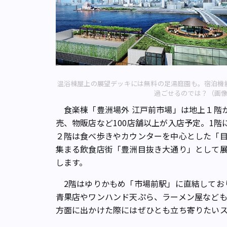
温浴棟屋上の展望デッキには無料の足湯庭園も。宿泊機
過ごせるのでは？（画
食楽棟「豊洲場外 江戸前市場」は地上１階
売、物販店など100店舗以上が入店予定。1
２階は食べ歩きやカウンターを中心とした「
集まる飲食店街「豊洲目抜き大通り」として
します。
2階はゆりかもめ「市場前駅」に直結しており
青果店やワンハンド天ぷら、ラーメン屋など
方面に出かけた際にはぜひとも立ち寄りたい