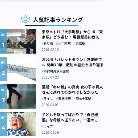
人気記事ランキング
東京メトロ「大手町駅」からJR「東
京駅」どう進む？ 現役駅員に教えて
もらいました
乗り物
大手町駅
東京駅
2019.02.10
お台場「パレットタウン」営業終了
へ 開業30年、激動の歴史を振り返る
お台場海浜公園駅
2021.07.23
童謡「赤い靴」の真実 女の子は異人
さんに連れて行かれはしなかった
ライフ
表参道駅
麻布十番駅
2020.05.01
子どもを怒ってばかりで「自己嫌
悪」な母親へ送りたい、一通のここ
ろの処方箋
ライフ
2019.06.16