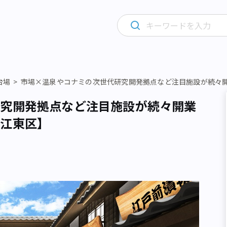
台場
市場×温泉やコナミの次世代研究開発拠点など注目施設が続々
研究開発拠点など注目施設が続々開業
【江東区】