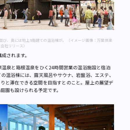
並び、奥には地上9階建ての温浴棟が。（イメージ画像：万葉倶楽
式会社リリース）
構成されます。
温泉と箱根温泉をひく24時間営業の温浴施設と宿泊
ての温浴棟には、露天風呂やサウナ、岩盤浴、エステ、
くりと滞在できる空間を目指すとのこと。屋上の展望デ
湯庭園も設けられる予定です。