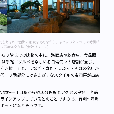
能もあるので豊洲の景観を眺めながら、ゆったりとくつろぐ時間が
像：万葉倶楽部株式会社リリース）
から３階までの建物の中に、路面店や飲食店、食品販
階には手軽にグルメを楽しめる日常使いの店舗が並び、
目利き横丁」と、うなぎ・寿司・天ぷら・そばの名店が
展開。３階部分にはさまざまなスタイルの寿司屋が出店
銀座一丁目駅から約10分程度とアクセス良好。老舗
もラインアップしているとのことですので、有明～豊洲
スポットになりそうです。