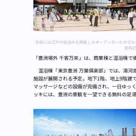
手前には江戸の街並みを再現したオープンモールが立ち
部株
「豊洲場外 千客万来」は、商業棟と温浴棟で
温浴棟「東京豊洲 万葉俱楽部」では、湯河原
施設が展開される予定。地下1階、地上9階建
マッサージなどの設備が完備され、一日ゆっ
ッキには、豊洲の景観を一望できる無料の足