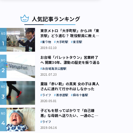
人気記事ランキング
東京メトロ「大手町駅」からJR「東
京駅」どう進む？ 現役駅員に教えて
もらいました
乗り物
大手町駅
東京駅
2019.02.10
お台場「パレットタウン」営業終了
へ 開業30年、激動の歴史を振り返る
お台場海浜公園駅
2021.07.23
童謡「赤い靴」の真実 女の子は異人
さんに連れて行かれはしなかった
ライフ
表参道駅
麻布十番駅
2020.05.01
子どもを怒ってばかりで「自己嫌
悪」な母親へ送りたい、一通のここ
ろの処方箋
ライフ
2019.06.16