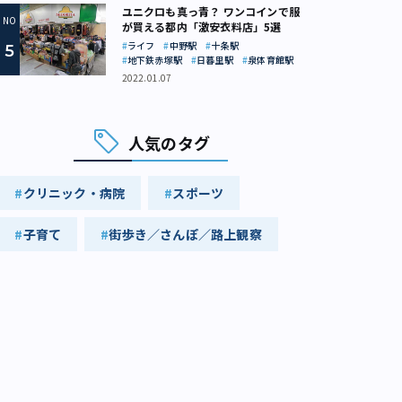
ユニクロも真っ青？ ワンコインで服
が買える都内「激安衣料店」5選
ライフ
中野駅
十条駅
地下鉄赤塚駅
日暮里駅
泉体育館駅
2022.01.07
人気のタグ
クリニック・病院
スポーツ
子育て
街歩き／さんぽ／路上観察