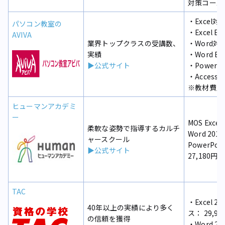
対策コース：
・Excel対
パソコン教室の
・Excel E
AVIVA
業界トップクラスの受講数、
・Word対策
実績
・Word Ex
▶公式サイト
・PowerP
・Access
※教材費別
ヒューマンアカデミ
ー
MOS Exc
柔軟な姿勢で指導するカルチ
Word 20
ャースクール
PowerPo
▶公式サイト
27,180円
TAC
・Excel 
40年以上の実績により多く
ス： 29,90
の信頼を獲得
・Word 2