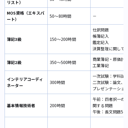
リスト）
MOS資格（エキスパ
50〜80時間
－
ート）
仕訳問題
帳簿記入
簿記3級
150〜200時間
鑑定記入
決算整理に関して
商業簿記・原価計
簿記2級
350〜500時間
工業簿記
一次試験：学科試
インテリアコーディ
300時間
二次試験：論文、
ネーター
プレゼンテーショ
午前：四者択一の
基本情報技術者
200時間
関する問題
午後：長文問題5問