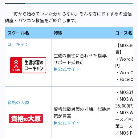
「何から始めていいか分からない」そんな方におすすめの通信
講座・パソコン教室をご紹介します。
スクール名
特徴
コース名・
ユーキャン
【MOS36
貫】
生徒の個性に合わせた指導、
・Word＆E
サポート延長可
円
▶公式サイト
・Wordコー
・Excelコ
・MOS3科
・MOS Wo
資格の大原
35,600円
資格試験対策の老舗、試験対
・MOS Wo
策が豊富
ース／MOS 
▶公式サイト
策コース
／MOS Pow