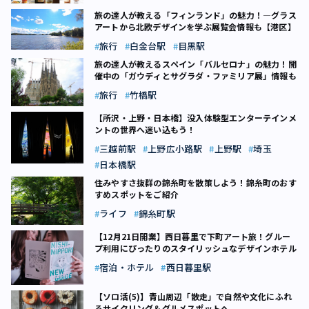
旅の達人が教える「フィンランド」の魅力！―グラス
アートから北欧デザインを学ぶ展覧会情報も【港区】
旅行
白金台駅
目黒駅
旅の達人が教えるスペイン「バルセロナ」の魅力！開
催中の「ガウディとサグラダ・ファミリア展」情報も
旅行
竹橋駅
【所沢・上野・日本橋】没入体験型エンターテインメ
ントの世界へ迷い込もう！
三越前駅
上野広小路駅
上野駅
埼玉
日本橋駅
住みやすさ抜群の錦糸町を散策しよう！錦糸町のおす
すめスポットをご紹介
ライフ
錦糸町駅
【12月21日開業】西日暮里で下町アート旅！グルー
プ利用にぴったりのスタイリッシュなデザインホテル
宿泊・ホテル
西日暮里駅
【ソロ活(5)】青山周辺「散走」で自然や文化にふれ
るサイクリング＆グルメスポットへ