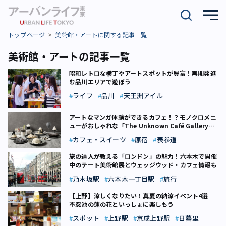
トップページ
美術館・アートに関する記事一覧
美術館・アートの記事一覧
昭和レトロな横丁やアートスポットが豊富！再開発進
む品川エリアで遊ぼう
ライフ
品川
天王洲アイル
アートなマンガ体験ができるカフェ！？モノクロメニ
ューがおしゃれな「The Unknown Café Gallery
Harajuku」【渋谷区】
カフェ・スイーツ
原宿
表参道
旅の達人が教える「ロンドン」の魅力！六本木で開催
中のテート美術館展とウェッジウッド・カフェ情報も
乃木坂駅
六本木一丁目駅
旅行
【上野】涼しくなりたい！真夏の納涼イベント4選―
不忍池の蓮の花といっしょに楽しもう
スポット
上野駅
京成上野駅
日暮里