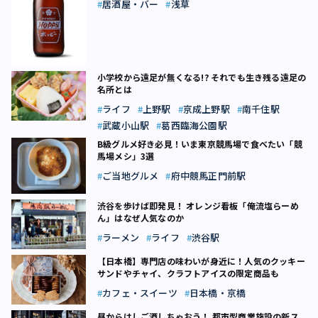
居酒屋・バー
浅草
小学校から遠足が無くなる!? それでも生き残る遠足の
名所とは
ライフ
上野駅
京成上野駅
南千住駅
武蔵小山駅
葛西臨海公園駅
B級グルメ好き必見！いま東京競馬場で食べたい「競
馬場メシ」3選
ご当地グルメ
府中競馬正門前駅
渋谷を歩けば即発見！ オレンジ看板「俺流塩らーめ
ん」はなぜ人気なのか
ラーメン
ライフ
渋谷駅
【日本橋】専門店の味わいが身近に！人気のクッキー
サンドやチャイ、クラフトアイスの限定商品も
カフェ・スイーツ
日本橋・京橋
昼からはしご酒しちゃおう！ 都市型商業施設の新ス