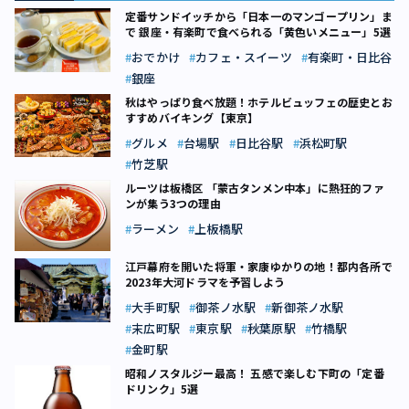
定番サンドイッチから「日本一のマンゴープリン」ま
で 銀座・有楽町で食べられる「黄色いメニュー」5選
おでかけ
カフェ・スイーツ
有楽町・日比谷
銀座
秋はやっぱり食べ放題！ホテルビュッフェの歴史とお
すすめバイキング【東京】
グルメ
台場駅
日比谷駅
浜松町駅
竹芝駅
ルーツは板橋区 「蒙古タンメン中本」に熱狂的ファ
ンが集う3つの理由
ラーメン
上板橋駅
江戸幕府を開いた将軍・家康ゆかりの地！都内各所で
2023年大河ドラマを予習しよう
大手町駅
御茶ノ水駅
新御茶ノ水駅
末広町駅
東京駅
秋葉原駅
竹橋駅
金町駅
昭和ノスタルジー最高！ 五感で楽しむ下町の「定番
ドリンク」5選