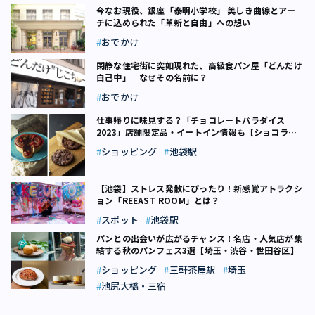
今なお現役、銀座「泰明小学校」 美しき曲線とアー
チに込められた「革新と自由」への想い
おでかけ
閑静な住宅街に突如現れた、高級食パン屋「どんだけ
自己中」 なぜその名前に？
おでかけ
仕事帰りに味見する？「チョコレートパラダイス
2023」店舗限定品・イートイン情報も【ショコラ
2023 (6)】
ショッピング
池袋駅
【池袋】ストレス発散にぴったり！新感覚アトラクシ
ョン「REEAST ROOM」とは？
スポット
池袋駅
パンとの出会いが広がるチャンス！名店・人気店が集
結する秋のパンフェス3選【埼玉・渋谷・世田谷区】
ショッピング
三軒茶屋駅
埼玉
池尻大橋・三宿