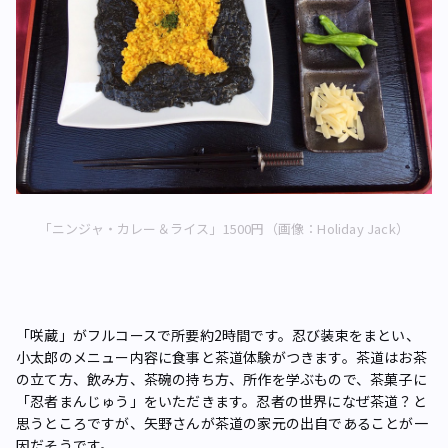
「ニンジャ・カレー＆ライス」1500円（画像：Holiday Jack）
「咲蔵」がフルコースで所要約2時間です。忍び装束をまとい、
小太郎のメニュー内容に食事と茶道体験がつきます。茶道はお茶
の立て方、飲み方、茶碗の持ち方、所作を学ぶもので、茶菓子に
「忍者まんじゅう」をいただきます。忍者の世界になぜ茶道？と
思うところですが、矢野さんが茶道の家元の出自であることが一
因だそうです。