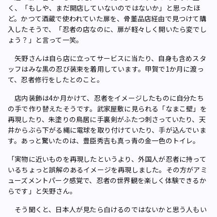
く、「もしや、まだ開店していないのではないか」と思ったほ
ど。かつて酒蔵で使われていた扉を、骨董品店経由で見つけて購
入したそうで、「忍者の店なのに、扉が軽々しく開いたら変でし
ょう？」と言って一笑。
矢野さんは自ら店に立ってサービスに当たり、自身も含めスタ
ッフはみな黒の忍び装束を着用しています。甲賀で1か月に渡っ
て、忍者修行をしたとのこと。
店内装飾は4か月かけて、忍者をイメージしたものに自分たち
の手で作り替えたそうです。武家屋敷に見られる「なまこ壁」を
再現したり、朱塗りの鳥居に手裏剣がふたつ刺さっていたり、天
井からぶら下がる縄に電球を取り付けていたり、手が込んでいま
す。あっと驚いたのは、豊臣秀吉も真っ青の金一色のトイレ。
「実物に近いものを再現したというより、外国人が忍者に持って
いるちょっと誤解のあるイメージを再現しました。その方がアミ
ューズメントパーク感覚で、忍者の世界観を楽しく体験できるか
らです」と矢野さん。
そう聞くと、日本人が見たら白けるのではないかと思う人もい