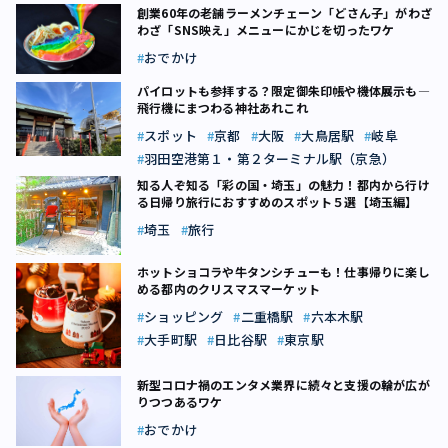
創業60年の老舗ラーメンチェーン「どさん子」がわざ
わざ「SNS映え」メニューにかじを切ったワケ
おでかけ
パイロットも参拝する？限定御朱印帳や機体展示も―
飛行機にまつわる神社あれこれ
スポット
京都
大阪
大鳥居駅
岐阜
羽田空港第１・第２ターミナル駅（京急）
知る人ぞ知る「彩の国・埼玉」の魅力！都内から行け
る日帰り旅行におすすめのスポット５選【埼玉編】
埼玉
旅行
ホットショコラや牛タンシチューも！仕事帰りに楽し
める都内のクリスマスマーケット
ショッピング
二重橋駅
六本木駅
大手町駅
日比谷駅
東京駅
新型コロナ禍のエンタメ業界に続々と支援の輪が広が
りつつあるワケ
おでかけ