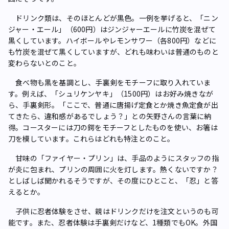
ドリンク類は、そのほとんどが黒色。一例を挙げると、「ニン
ジャー・エール」（600円）はジンジャーエールに竹炭を混ぜて
黒くしています。ハイボールやレモンサワー（各800円）などに
も竹炭を混ぜて黒くしていますが、どれも味わいは普通のものと
変わらないとのこと。
食べ物も黒を基調とし、手裏剣をモチーフに取り入れていま
す。例えば、「シュリケンヤキ」（1500円）はお好み焼きなが
ら、手裏剣形。「ここで、普通に唐揚げ定食とか焼き魚定食が出
てきたら、違和感があるでしょう？」との矢野さんの言葉に納
得。コースターには刀の鍔をモチーフとしたものを使い、お箸は
刀を模しています。これらはどれも特注とのこと。
甘味の「ファイヤー・プリン」は、手品のようにスタッフの指
が炎に包まれ、プリンの周囲に火を灯します。熱くないですか？
としばしば聞かれるそうですが、その度にひとこと、「忍」と答
えるとか。
子供に忍者体験をさせ、親はドリンクだけを注文というのも可
能です。また、忍者体験は手裏剣だけなど、1種類でもOK。外国