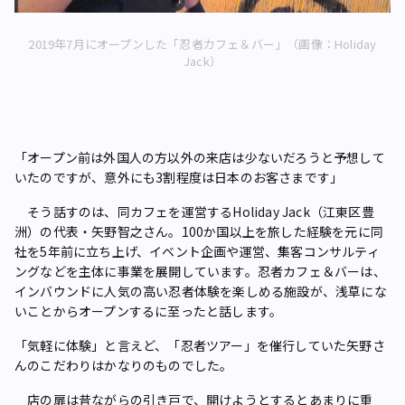
2019年7月にオープンした「忍者カフェ＆バー」（画像：Holiday
Jack）
「オープン前は外国人の方以外の来店は少ないだろうと予想して
いたのですが、意外にも3割程度は日本のお客さまです」
そう話すのは、同カフェを運営するHoliday Jack（江東区豊
洲）の代表・矢野智之さん。100か国以上を旅した経験を元に同
社を5年前に立ち上げ、イベント企画や運営、集客コンサルティ
ングなどを主体に事業を展開しています。忍者カフェ＆バーは、
インバウンドに人気の高い忍者体験を楽しめる施設が、浅草にな
いことからオープンするに至ったと話します。
「気軽に体験」と言えど、「忍者ツアー」を催行していた矢野さ
んのこだわりはかなりのものでした。
店の扉は昔ながらの引き戸で、開けようとするとあまりに重