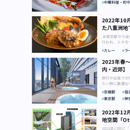
ラートの「ノッチ
東京地もとのせ
味、食感など、
中華料理・町
下ろすロケーシ
ょう。 JR東
区宇田川町15-1 
ちょっと特別な
渡すときの言葉
ッジ文庫200
優雅に買い物し
イトデーのお返
ングス株式会社
最終日18:00
華がメディアな
ってしまいそう
に進出するよう
「自分チョコ」
MARUNOUC
大切にしており
ス：JR、京王
何が違うかご存
合うと良いので
昭和初期の食通
ナルチョコレート
2022年
ーシーズンズホ
も注力しています
渋谷駅より徒歩
「来々軒」が開店
ートです。 相
省事務官・石川
ナルリリースよ
絶好のロケーショ
げる拠点となる
ことのない風景
た八重洲地
理は日本に定着
立てましょう！
を渡り歩いて塩
ナルチョコレー
ラウンジ）」で
発信など、日本
画面で見るだけ
華スープが出さ
photoAC）
なものはない”
京」では、202
ーンティー」で
す。 「YANMA
JR東京駅から徒
SNSに集まっ
でしょう。 こ
宮前4-8-2 TE
た。 なぜ東京
ツ・カールトン 
ラを使用した、
株式会社リリース
行われ、人々を
によるコスメの
自の発展を遂げ
トロ銀座線・半蔵門線・千
ことがその理由
CARLTON 
美しいガーネッ
TOKYO」で
は、2022年に新
さい。 【知ら
料理は「中国料
モン味、「見ぃつ
カレー
ラ
頃は殆んど街か
ハート尽くしの
とコンパクトに
性を咲かせるこ
またその他「ヤ
どを使った造形
るホテルレスト
京ばな奈STUD
では工賃が折合
ルフレーバーの
100周年を記
ご紹介しますの
ます。 JR東
島屋リリースよ
理北京」が日本
2023年
奈の木（JR東京
いて下落してき
ビター、アプリ
だけでしか体験
家・小山薫堂が
ューアルが行わ
すめのホテルメ
ばな奈ワールド商品
った東京の塩せ
す。ハート缶に
内・近郊】
間限定の「ショ
き上げた特別栽
った「ヤエチカ
す。 宮廷料理
北1-43-7 TE
塩せんべいだっ
クス入りの「ザ
ンリリースより
うま味を引き出
そこで、本記事
和牛とパパイヤ
ケ谷駅より徒歩
旅行や出張での
依然として家内
フにした人気の
アグラブリュレ
を支えてきたヤ
グルメをご紹介
ロポリタン「～
たい時に最適な
いの由来 『江
入り・6個入り
た「グリーンピ
海苔弁 八重八 所
いかがでしょう
にある中国料理
でも、話題のホ
る草加せんべい
オリジナルチョコ
ど、ショコラを
11:00～20
まれていた八重
京橋駅
宿
味を生かしたフ
トのシカマアキ
「草加だんご」
ナッツやキャラ
季節のティーモ
（画像：ヤンマ
た。 ここでは
中は、第四弾の
東京駅
神
年も都内と近郊
たのが草加せん
ョナルリリース
若緑色のセイボ
ラリー」は、日
それぞれ見てい
席」イメージ（
ルが次々と開業
加せんべいの歴
2023」 アマ
ンプトン新宿東京「
います。 自分
ープン ・施設
チタイムとディ
2022年
ましく、202
が、これが江戸
京」の2023
クのアートシー
化を知る世界の
時間の変化を感
ダックをはじめ
す。 「三井ガ
明治以後の新し
す。玄米茶やカ
「キンプトン新宿東
地空間「Ote
クションが用意
や上質感、これ
ます。 料理は
像：三井不動産
1999年刊）
組み合わせの妙
LOUNGE（デ
カップルや友達
（Yae-Chi
す。 全8品の
してきた筆者が
らではなく、手
地を選ぶなど、
2022年12月に
#Ohanami 
在地：東京都中央区八