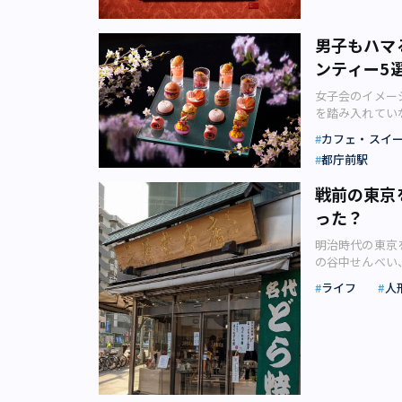
ってもらえてお
流れてくる膨大
「パステル」の
る方には、今回
道店限定で5月
男子もハマ
の「実物」を間
モード」は、見
ンティー5
量を感じれば、
道店」の店舗限定
『グランド・ブ
ジ、カスタード
女子会のイメー
ルの写真が並ぶ
カンパニーリリ
を踏み入れてい
スより）■【天
ンジケーキやコ
は、男子の心も
的な作品世界へ
カフェ・スイ
なマリアージュ
ィーをご紹介し
月26日（金）
まですくって、
都庁前駅
女子会やマダム
きそうな実在の風
弾みそう。 カ
事実ですが、最
ウル開催時には
カンパニーリリ
戦前の東京
魅力的な要素が
界各地の秘密の
業時からの精神
った？
めながら、スタ
では、各地の文
「なめらかプリ
い。提供される
トリー（左右対
創業から39年
明治時代の東京
ー。プランによ
国・ソウルから
伝わりますね。
の谷中せんべい
リーフローもあ
の他、スライド
1984」（5
した。塩せんべ
すね。 春を待
ライフ
人
会場近くの「WH
奈ピヨレモン」
化研究会さんが
趣向を凝らした
@ AWA ＠ 
たなら、かわい
ある老舗和菓子
ホワイトデーは
ーソンすぎる風
から新登場の「
いえば、安産の
ったりな「夜桜
2023年5月26
ちゃんパラダイ
き」、そして「
ン「ストロベリ
6-4 TEL：05
入615円／8個
せんべい、塩せ
「ザ・カフェ 
で） ※4月30日
り） ふわふわ
す。 思想家・
負わずにアフタ
／高校生以下1,
が詰まっていま
すとき、いつも