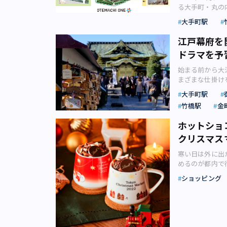
たな価値を発信
リースより）【
見どころや特色
地：東京都中央区日本
ます。 渋みの
る大手町・丸の
ランの注目ポイ
月曜 稲藁を使
フィスワーカー
橋蛎殻町のロイ
は？ まず紹介
～18:00） 
とディンブラ（
逆瀬川勇造さんが
スタイルだという
マーホールディ
ンタースポット
大手町駅
ャイニーズアフ
リアは今、大規
トロ日比谷線 人
ッシュを絶妙な
に誕生した、緑
前菜～メイン～
夫が楽しく学べ
2022年2月に「
ンダやヒヨコの
「からくさホテ
堂 所在地：東京都台
など、どれもこ
16日にオープンし
るメインメニュ
が心配される昨
次いで6月に「
江戸幕府を
花苑」の飲茶メ
21平方メート
日：火曜 アクセ
オリジナルバレン
てさまざまなに
リ」などのガッ
た日本酒アイスクリ
形に。 （画像：
会社ロイヤルパ
ドラマを予
屋、グループ滞
千駄木3-37-16
の渋みが合わさ
なく、環境への効
も15種用意さ
プ）」も注目でしょう。 身近な日本中の酒蔵とコラボした
は、東京23区
あるチンゲン菜
え、老舗の名店
メトロ千代田線
クアドル産とマ
割とはどのような
ルトやムース、
るため、日本酒
カレー店が4店
始まる前から大
ています。 中
ネクティングル
ースより） 「
Garden」
がれば、室内で
に触れられます
け麺、油そば、み
まざまな仕掛け
餅、マンゴープ
京八重洲 所在地
2023」5粒
「Otemach
こでしか残せな
の機会に日本酒を楽し
QUARTET 
に残されていま
飲み放題（画像
駅B1出口から
クスはいかがで
ショップ、ホテル
大手町駅
ックな1枚を（
都中央区八重洲2-1
他、期間限定の
イターの日野京
コンラッド東京
施設目となる「
タイムをおしゃ
One」。 今回オ
ー」 特別なデ
（画像：ヤンマー
竹橋駅
金
リリースより）
長く続いた戦乱
階にある中国料
から最上階45
ル バレンタインチョコレ
井物産と三井不動
「トゥエンティ
ン）」は、各地
フェの店舗数は
街を作るのも困
らの中国料理は
を中心に、究極
スより） ホテ
ンズホテル東京大
ホットショ
28階から見え
ます。 「ワイ
してみてはいか
市としての東京
食を中国料理で
レストラン、バ
一粒にショコラ
会社リリースより
桜のアミューズ
インボトル「RI
まれてきました
クリスマス
の場所を巡って
「チャイナブル
のロケーション
もホテルの世界
う」「潤う」「賑
どのお酒を含む
がっているヤン
を実施しました
（画像：pho
豚肉、魚介類を
います。 東京
しても訪れるに
内・有楽町エリ
初登場。 一つ
探せます。 ま
寒い日は外に出
ブランドアイデ
して使われてい
味料や香辛料そ
ガリホテル 所在
になることでし
とした約3,0
東京リリースよ
米を探してみてはいかがでしょ
めるのが都内で
人々の往来を支
み入れることの
した。 中国の
JR・東京メトロ
のショコラティ
ては、希少なイ
スパイス胡桃と
「YANMAR TO
谷・丸の内と、
け橋」であり続
あります。それ
の関連に着目し
ショッピング
り徒歩3分 東
りな「アマン東京
像：三井不動産株
桜バンズ」は、
ブグルマン受賞歴
ナルライターの
式会社リリース
平方メートルの
に、大豆ミート
に2つのホテル「B
像：アマン東京
「Otemach
キャベツのマリ
ェフ・奥野義幸
迎えます。子ど
カ」のリニュー
遊式庭園は9代
東京リリースよ
SHINJUKU
東京 オリジナル
ステナビリティへ
シュをいただけ
リアン”となっ
になるとそうと
の中からおすす
できます。 基
理。日本の食文
る東急歌舞伎町タ
所：1F ザ・リ
Gardenが
ェリーヌ」は、
楽しめます。 
と思っても日程
京初出店！北海
み、現在は天皇
少ないかもしれ
本の伝統文化を
リッツ・カールトン
う。 約6,0
春らしい逸品。
選べる、新感覚の対
ょう。 「冬だ
ズ！「元祖油堂
歴史を感じにぜ
リティーを体験
方、「HOTEL 