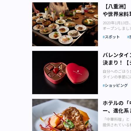
験できるのが、
田空港線 天王洲
ナナのまろやか
「草加せんべい
【八重洲】「
トロベリーフォ
スにて約4分「
プストーンリリ
よ」と私は言う。
ザートとセイボ
や世界米料
橋】知られざる
かでもサングラ
正13）年生ま
クリームとフレ
「知られざる文
しく選べば、そ
1957（昭和
どけなめらかな
2023年1月1
会場では輪ゴム
たち（画像：株
油味のせんべい
舌でも楽しめま
オープンしまし
ムハンコ、シー
チェリータ 「
み合わないのは
アマン東京リリ
ょうか。本記事で
ユニークな作品
たとき、手土産
スポット
前生まれの東京
れて、避暑地に
紹介します。 2
桐仁さんの作品
す。主催者が用
た。それが戦後
フタヌーンティ
表する農業機械
も併設されます
役割もしてくれ
い」ではない理
りしたい場合は
なっています。
数々に、創作意
「Gelateri
バレンタイ
ジ（画像：ph
ィー（※150
りを見せている街
リースより）【知
「毎日食べたく
と、亀田製菓に
決まり！【シ
所を確保してお
になっているの
(月) 開催場所：
地元住民から愛
たから、という
（画像：アマン
プンした「YANM
03-3211-411
ても回転が早い
かというと、戦
自分へのごほう
パンチ アフタ
ーコースメニュー
円／大学・高校
コンクールで入
いうと醤油味の
タインの季節に
「フォーシーズン
像：ヤンマーホ
鉄 浅草線 日本
ジェラートは、
い」という名前
を選ぶか迷って
MARUNOUC
TOKYO」とは
MAI EXHIB
ショッピング
殺菌牛乳のみを
たのです。 こ
掛けるチョコレ
開催されていま
ーマとした、体
MUSEUM T
ーに加え、毎月
治時代は東京の
う！ 整理券を
作られたそうで
ープンしました。
の米山舞個展「E
壁に貼られたメ
別、塩せんべい
れてしまう人気
られたゴージャ
れ見ていきましょ
ホテルの「
に発表されたカネ
はワンカップ58
ことになってゐ
なっているよう
ー風味チョコレ
ルしたものであり
MVや、アニメ
バーがあるので
ー、進化系
せんべいのイメ
に入れたいと思
ベリーのブーケが
います。 地上
リントやLED
ップに2種類の
せんべい、団子
と妥協したくな
ザインやクオリ
ら地上2階の3
さまざまな形態の
「中華料理」と
いしかったので
の東京では、塩
ョコラティエが
かなアフタヌー
ラリーやレスト
コリリースより）【Y
提供されている
クアウトするフ
まり塩せんべい
一流のショコラ
ンズ ジャパン
京駅、東京ミッ
～5月29日（月）
よって種類やス