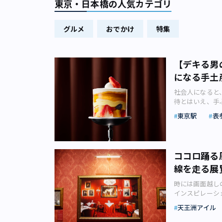
東京・日本橋の人気カテゴリ
グルメ
おでかけ
特集
【デキる男
になる手土
社会人になると
待とはいえ、手
産を持参したい
東京駅
表
持参して、デキ
今まで遠慮して
先輩宅にお呼ば
チが大切です。
ココロ踊る
スト。お子さま
線を走る展
におもてなしい
ゲットを絞って
時には画面越し
もうれしいはず
インスピレーシ
しょう？ ●【
反映している展
輩が辛党でも、
天王洲アイル
ずの風景なのに
ーツを手土産に
しも多かれ少な