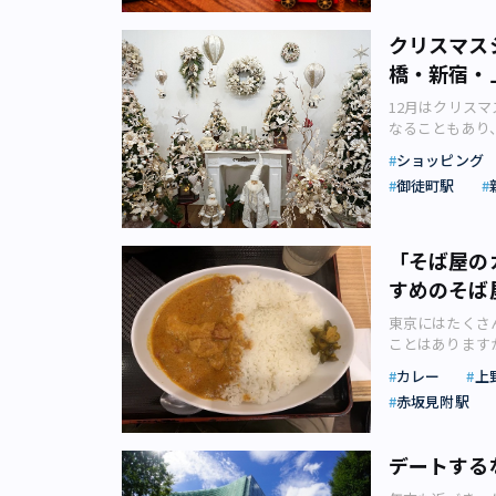
大江戸線・東京
形成する役割を
インとも合いま
TOKYO」内） 所
が、クリスマス
Gumbo & O
残している場所（
中国四大紀行第四
フスタイルホテ
アマン東京「アマ
の貢献が期待さ
（画像：コンラ
6606 営業時間：
を味わえる」、
ルメゾーン「TO
としてまつる東
業 開催場所：ホテル
クリスマス
「BELLUST
月30日（月）～
できるでしょう。
層階での非日常
22:30（L.O.
条件がそろう、
気スープカレー
家康が自分の死
【ランチ】11:30～
GROOVE S
7:00～20:00
生や地域の潜在
橋・新宿・
まれ、魅力にあ
プストア「TOC
スマス メルテ
言。ふわふわの
処に末永く魂鎮
17:30～21:3
■BELLUSTA
19:00） ※
ど、多様な生物
り上げるアーテ
イベントも定期
かホットドリン
の商品となって
のなかに上野東
ビス料込。詳細
■HOTEL GR
12月はクリス
大手町タワー TE
ハモミジなどの
上フリーフロー
「YANMAR 
のマグカップは
■奥芝商店 営業時間
は上野一帯を焼
西池袋1-6-1 
～38F アクセ
なることもあり
代田線・都営三田
て「エコ体験ツ
ヌーンティーの
ンドオープンした「
フ・シーリリー
100％おくしバ
けず、現在も江
町線・丸ノ内線
／大江戸線・⼩
企画を実施して
覧はこちら
にも活用できる
ンを食べ比べて
は、食文化の未
「東京クリスマ
汁スープ」と北
ショッピング
跡の神社です。
ーンティー」 
新宿線 新宿三
つの百貨店のク
用が期待できるで
催中～2023年3月14日(火) 
べる体感型ギャ
トの本場である
次におすすめし
るとされ信仰さ
階 中国料理「桂花苑
御徒町駅
は、東京で初めてと
祝日ということ
の活用も期待さ
13:00～17:0
人と出かけてみて
日まで開催され
「元祖油堂」で
社です。 金色
11:30~14:00
予定。 短期から
という思い出を
り組みです。 
イトをご確認くだ
1-1 アクセス
場するなど、冬
風味豊かでモッ
photoAC）
ービス料込。詳
り広い「One o
ベントの近くに
「Otemach
TEL：03-52
営浅草線 日本橋
シュ～ロースト
好みにカスタマ
天下分け目の戦
央区日本橋蛎殻町2
ングラウンジ、
ングやディナー
創出が期待でき
「そば屋の
線・半蔵門線・都
ルメ屋台も楽し
でできるため、ガ
うした経緯もあ
結 東京メトロ
で、ワーケーシ
の日並びも影響
式会社リリースより
■「ベリーチョコ
アで有名なシュ
～23:00（L.O
すめのそば
した。 都心の
ヴィーガンメニュ
ビジネスやレジャ
日と週末に重な
困難者対策条例
開催場所：フォーシ
ます。 その他
（100円）な
東京大空襲に耐
国料理「チャイナブル
社リリースより
相応しい都内デ
井戸の整備や浄
16:30（L.O.
東京にはたくさ
昼から開店して
（画像：八重洲
（大己貴命）、
（LO.14:30）
続いて、東京近
関連記事：再開
災害も多く、こ
公式サイトをご
ことはあります
が輝く夜がおす
を楽しめる「カーブ
です。 ビジネ
料込。詳細は公式
本が手掛ける「S
り」 （イメー
は重要なポイントと
田区丸の内１-11
が食べられるお
シーリリースよ
った良質なオイ
的な神社です。
TEL：03-63
カレー
上
ーティー）」が、
本店／パイプオ
「Otemach
5880（MAIS
て、フリーラン
言えば、ニュー
スター料理を楽
を（画像：ph
浅草線・東京メ
「for Trav
橋三越本店では
赤坂見附駅
は、「Otema
駅より徒歩3分 
つにカレーがあ
実は東京都内に
もちろんのこと、
り。江戸幕府初
クアウトまでの
れるクリスマス
う。 （画像：三井
（金） 開催場所：
提供されること
るニューヨーク
Gumbo & Oyst
立ち寄ったのが
客室キーにSui
グスでは「ON
つのエリアに分
間：11:00～13
まい」というフ
る。行幸通り：Maru
22:00（L.O.21
1185（元暦
デートする
「ホテル B4T
るクリスマスキ
ト ・フラワー
祝日1名9,80
レーはなんとな
式会社リリース
平日11:00～23:
緒に「操り人形
株式会社リリース
月14日20時
リーン ・EN
ング付き） ※
せんでした。 
1日～25日に
3455 日本