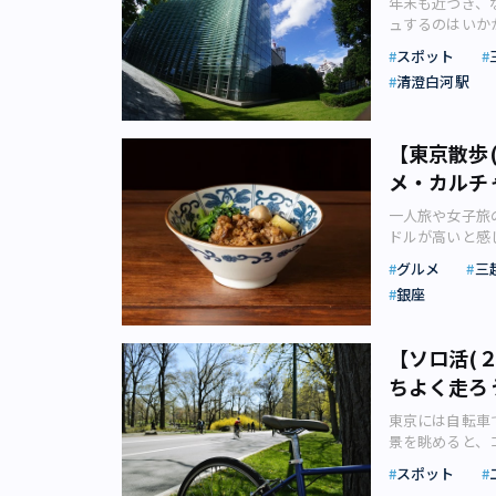
り、ご祭神の一
年末も近づき、
クセス：JR東
面玄関に鎮座す
ルグリーン」に
手町】 住所：東京
変魅力的なもの
「Marunouch
像：photo
含まれています
ュするのはいか
ンド『THE 
お客様をお出迎
が開催されたり
丸ノ内線・東西
例外もたくさん
心の真ん中でス
ルした「ヤエチ
の鎮守様です。
すめ美術館につ
「THE SEN
で撮影したくな
景、水景を眺め
スポット
#Ohanami 桜
レーをご紹介い
利用は有料かつ
た「ヤエチカ」
は東京都内でゆ
ただしい気持ち
ー”という絶景
ィングスリリー
たくさんあります
（日） 開催場所：キ
之頭五郎が愛し
り：LV フィッシ
を目指していま
清澄白河駅
関わりのある神社
いものです。 
で利用できる別棟
にあるパイプオ
では、今回のオ
18:00～23:00
よもだそばは日
スより） この
ィスワーカーに
にあやかろう 
と。 本記事で
よるバーベキュ
12月9日（金）
氏のフラワーデ
約。詳細は公式
です。 一見す
ションやキッチ
チを楽しんだり
でもあります。
フレッシュでき
なリゾートホテル
日（日）の各日
間中にイルミネ
新宿3-4-7 T
とりません。 
京駅からすぐ近
かがでしょうか？ ■ヤエチカ 所在地：東京都中央区八重洲2-1 B1F～B2F 営業
2023年は都
【東京散歩
見を共有できる
インは空間プロ
色を聞きながら
か？ ※ウィン
田急・都営新宿
よもだそばのカ
れしいポイント
ッション・生活雑
しょうか。 ■皇居
て出かけよう！
ムリリースより）■
メ・カルチ
人気のクリスマ
リースより）「O
間：2023年3
ネギ、トマトを
店。丸の内二丁
ます） アクセス
12:00、13
京都の統計年鑑
セス：富士急行
グスリリースよ
「Otemach
「トゥエンティエイト
レーを食べたと
Block１（丸ビ
末年始（12月28
ト作品を展示す
一人旅や女子旅
線 大月駅より
では、同グルー
自然を感じながら
～（税サ込） 
ーはまず他店で
なしの六本木の
は16:30まで） 
館やデザイン系
ドルが高いと感
らいプレミア」が
ます。 「ISET
エリアでは希少
ド東京】 住所：東
ラサラとしたル
を持つのが、六本
17:00（入園は1
館なら大人なデ
じですか？ ア
CRUISING
会社 三越伊勢
環境学習イベン
ス： 都営大江戸
グルメ
三
写っていません
Christmas
月末日9:00～1
ません。 また
堂」、「台湾カ
も特徴です。 
も有名な伊勢丹
新たに誕生した
橋駅より徒歩7
パイスが効いて
で16回目を迎
銀座
駅より徒歩約5分
おすすめ。 慌
ぁ」食感の「カ
倉庫やパシフィ
ジ＃5」を中心
■Otemachi
パイスカレー好
シュツットガル
駅より徒歩3分
れたり、好きな
アジア人として
「三井ガーデン
個性豊かなクリ
ノ内線・半蔵門
でとった化学調
グリューワイン
上野公園 9-88 T
自体が異空間（
互いのライフス
式会社リリース
去ってしまいそ
徒歩5分
すめです。 ＞
【ソロ活(
株式会社リリー
9:00～17:
には数多くの美
鮮な気分になる
横浜市西区みなとみ
公式ホームページを
ち食い「そば・
候を気にせずに
野駅より徒歩12分
はないでしょう
ちよく走ろ
台湾スイーツも
より徒歩約6分 
life puzzl
いきませんが、
ミネーションも
クセス：JR総
ついてご紹介し
タピオカブーム
開するアスコッ
グスリリースよ
を出てすぐに視
けやき坂イルミ
東京には自転車
御茶ノ水駅より
のが、六本木エ
ステラ（イメー
ープンします。
マスパーティー
リーマンとおぼ
ット 季節のイ
景を眺めると、
秋葉原駅より徒歩7
ポットとしても
ポットが次々と
ト横浜」は地上1
ーンを行ってい
本信彦） 蓼科
マーケットは一
ていなくても、
9:00～17:0
川紀章が最後に
から銀座までの
数の客室にキッ
スポット
彩る強い味方、
す。 カウンタ
囲まれると、冬
り様に楽しんで
など話題の展覧
COREDO室町
横浜中華街、山
ューズ〉錦爽ど