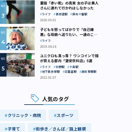
童謡「赤い靴」の真実 女の子は異人
さんに連れて行かれはしなかった
ライフ
表参道駅
麻布十番駅
2020.05.01
子どもを怒ってばかりで「自己嫌
悪」な母親へ送りたい、一通のここ
ろの処方箋
ライフ
2019.06.16
ユニクロも真っ青？ ワンコインで服
が買える都内「激安衣料店」5選
ライフ
中野駅
十条駅
地下鉄赤塚駅
日暮里駅
泉体育館駅
2022.01.07
人気のタグ
クリニック・病院
スポーツ
子育て
街歩き／さんぽ／路上観察