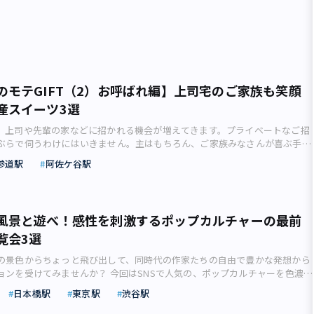
のモテGIFT（2）お呼ばれ編】上司宅のご家族も笑顔
産スイーツ3選
、上司や先輩の家などに招かれる機会が増えてきます。プライベートなご招
ぶらで伺うわけにはいきません。主はもちろん、ご家族みなさんが喜ぶ手土
ものです。さりげなく事前にリサーチをし、みんなが笑顔になるスイーツを
参道駅
阿佐ケ谷駅
る男としての株を上げませんか？ 事前のリサーチを怠らない 仕事関係でも
いた自宅への招待やホームパーティーをする機会が増えてきました。上司や
れされたとき、何を手土産にするか悩みますよね。 これには事前のリサー
家族構成やそれぞれの好み、アレルギーなどもさりげなく聞いておくのがベ
風景と遊べ！感性を刺激するポップカルチャーの最前
がいる家庭ならかわいらしいデザインのスイーツを、スイーツ好きのご家族
覧会3選
ただくなら、ニューオープンしたばかりの店の期間限定スイーツなど、ター
持参するのがおすすめです。 家族が喜べば、招待してくれた主（あるじ）
の景色からちょっと飛び出して、同時代の作家たちの自由で豊かな発想から
。日頃お世話になっている感謝を、このような形で還元してみてはいかがで
ョンを受けてみませんか？ 今回はSNSで人気の、ポップカルチャーを色濃く
表参道】「パステル ア・ラ・モード」／スイーツ好きのご家族へ 上司や先
覧会をご紹介します。いつもと違う風景を切り取る「視線」 知っているは
ご家族がスイーツ好きだとわかったら、ご家庭にお邪魔する以上ここはスイ
日本橋駅
東京駅
渋谷駅
、ある言葉に出会った後にはすっかり違って見えてしまうような経験を、誰
選びましょう。おいしさお墨付きのお店の限定スイーツなら、特別感を味わ
かれしたことがあるのではないでしょうか？ そんな出会いを求めてSNSで