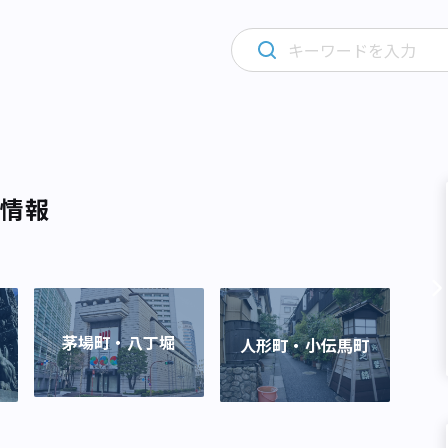
気情報
茅場町・八丁堀
人形町・小伝馬町