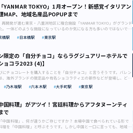
3月14日まで開催中のプラン「ストロベリーフォレ デセール」です。 「ス
アイル駅より徒歩5分 京浜急行 新馬場駅より徒歩11分 JR品川駅より都営バ
なコクに、ほのかに香る涼やかなシチリア産レモン（画像：株式会社グレー
」を父に差し出すと、「おっ！塩せんべいか」と父。「ちがうよ醤油味だ
YANMAR TOKYO」1月オープン！新感覚イタリアン
レ デセール」は、旬のイチゴをたっぷりと使ったフランス菓子やグラスデ
新東海橋」下車徒歩1分 ※最新情報は公式サイトをご確認ください ■【日本
ースより） 「東京ばな奈ピヨレモン」のピヨちゃん柄は全部で6種類。な
”（吉本隆明、ハルノ宵子『開店休業』幻冬舎文庫2015年刊） 1924（大
リーのデザートセット。紅茶かコーヒー1種類が選べます。 ピスタチオの
理MAP、地域名産品POPUPまで
文具アートの世界／斬新な発想のオンパレード！ 日本橋高島屋Ｓ.Ｃ.では
スをかけている「パリピピヨ」が出たらラッキーとのこと。ゲーム感覚で楽
れの吉本隆明は、醤油で焼いた草加せんべいのことを「塩せんべい」、
ッシュなイチゴやベリーがたっぷり入ったシュー生地のバスケットや、くち
具アートの世界」展が4月26日（水）～5月8日（月）まで開催されます。
の場が盛り上がりそうですね。 それぞれの表情がかわいい「ピヨちゃん」
32）年生まれのハルノ宵子は「醤油味だよ」と言います。 ハルノ宵子は、醤
イチゴのムースなど、パティシエこだわりの洗練されたデザートは、目でも
3日、再開発が進む東京・八重洲地区に複合施設「YANMAR TOKYO」がグランド
でできたワンピースや、マスキングテープでできた名画、鉛筆彫刻、消しゴ
式会社グレープストーンリリースより）●【阿佐ヶ谷】ジェラテリア シン
を「塩せんべい」と呼ぶのは関西の習慣ではないかと考えますが、会話がか
すよ。 アマンらしい洗練された「ストロベリーフォレ デセール」（画像：
た。一体どのような施設になっているのか気になる方も多いのではないでし
ルアート、黒板アートなど、誰もが普通に使っているような文具を使った、
ジェラート」／ホームパーティに呼ばれたときに ホームパーティに呼ばれ
言葉の地域差ではなく、ジェネレーションギャップに由来するもの。 戦
ースより） 木々に囲まれて座っていると、大都会の真ん中に居ることを忘
は、不動産ライターの逆瀬川勇造さんが「YANMAR TOKYO」についてご
が展示されます。 また、本展アンバサダーである人気芸人ラーメンズ・片
スイーツを何にするか迷います。そんな時におすすめなのがジェラートで
京橋駅
日本橋駅
東京駅
人は醤油味のせんべいのことを、なぜか「塩せんべい」と呼び習わしまし
迷い込んだかのような気分になります。春の日差しを感じながらいただくア
023年1月13日にグランドオープンした「YANMAR TOKYO」。 日本を代
も展示され、デザイン性に優れたアーティスティックな文具などのショップ
意したメインのスイーツに添えることができますし、食事途中のお口直しの
生まれの東京人には、通じなかったのです。 「ソフトサラダ」が「塩せんべ
ーで、デートはいかがでしょう。 よりボリュームのあるメニューでゆっく
メーカーであるヤンマーらしく、「お米」と「農業」がテーマの複合施設と
。 いつも使っている見慣れた文房具たちから生み出される斬新な発想の
ます。 阿佐ケ谷駅北口の松山商店街を歩いていると右手に現れる
由 亀田製菓のロングセラー、「ソフトサラダ」。 ソフトサラダのイメー
、33階「ザ・ラウンジbyアマン」にて4月14日まで開催中のアフタヌーンテ
 再開発事業が進む八重洲は、日本のターミナル駅としてさらなる盛り上が
欲を刺激されるかも？ 船原七彩『マステ遊び』（画像：株式会社髙島屋リ
a SINCERITA（ジェラテリア シンチェリータ）」。一口目のインパクトよりも
ン限定の「自分チョコ」ならラグジュアリーホテルで
otoAC） なぜせんべいなのに「サラダ」という名がついているのかという
分制）もおすすめです。美術鑑賞やショッピングの前後にはゆったり話せる場
。そんな八重洲に誕生した「YANMAR TOKYO」は、一体どのような施設
られざる文具アートの世界】 開催日程：2023年4月26日(水) ～ 5月8日
なる味」を心がけているというジェラートは、飽きのこない優しい味わい。
よると“「サラダ油」がまだ高価だった1960年代、サラダ油をからめて”焼い
ョコラ2023 (4)】
きましょう。 大手町の森に囲まれた癒やしの空間「ザ・カフェ by アマン」
でしょうか。 本記事では、再開発の進む東京・八重洲地区に新たにオー
日本橋高島屋Ｓ.Ｃ. 本館8F催会場 住所：東京都中央区日本橋2-4-1 TEL：
され、遠方からもファンが訪れる人気のジェラート店です。 行列ができてい
理由だそうです。 それではなぜ「塩せんべい」という名前にしなかったの
東京リリースより）●フォーシーズンズホテル丸の内 東京「ベリーチョコ
AR TOKYO」についてご紹介します。 イタリアン「ASTERISCO」のディナ
1 開催時間：10:30～19:00（19:30閉場） ※最終日は17:30まで 料金：一般1,000
のでそんなに待たずに入店できます（画像：INDULGE） ジェラートの国際
前生まれの人が多数派を占めていた1960年代の時点では、「塩せんべい」と
びにチョコレートを購入することを「自分チョコ」と言うそうです。バレン
ヌーンティ」 東京駅八重洲口に隣接するスモールラグジュアリーホテル
の一例イタリアン「ASTERISCO」のディナーコースメニューの一例（画
生800円／中学生以下無料 アクセス：東京メトロ銀座線・東西線・都営地下
賞した中井氏が、素材選び、配合のバランス、季節感などにこだわって作る
せんべいを意味していたからです。 塩味のせんべいに対して、「塩せんべ
は、海外ブランドの限定品や有名ショコラティエの新作などが登場し、どれ
ズホテル丸の内 東京」。パリのビストロを思わせる「MAISON
ールディングス株式会社リリースより）「お米」がテーマ！？「YANMAR
橋駅より徒歩4分 JR東京駅八重洲北口より徒歩5分 ■【渋谷】YONEYAMA
シンプルでありながらぜいたく。蜂蜜と和三盆の甘さをメインに使い、低温
が使えなかったので、「サラダ」などの名前を工夫してつけざるを得なかっ
しまいますね。おすすめなのがラグジュアリーホテルのショコラティエが手
HI（メゾン マルノウチ）」では「ベリーチョコパンチ アフタヌーンティー」が
？ 新たにオープンした「YANMAR TOKYO」には、「お米」と「農業」をテ
ITION “EYE”／デジタルイラストレーションの可能性を拡張する 「PARCO
乃木坂駅
六本木駅
大手町駅
東京駅
使用し、出来る限り手間を惜しまず、丁寧に作られています。定番フレーバ
の醤油味の塩せんべい、現在では埼玉県草加市の名物になっていますが、明
ート。大満足なチョコが見つかりますよ！「自分チョコ」は妥協せずに選ぼ
す。芸術性と遊び心を兼ね備えたキュートなスイーツは、カップルのために
験型ギャラリーやヤンマー直営のレストラン、ショップなどの計6店舗がオ
OKYO (パルコミュージアムトーキョー)」では、アニメ作家・イラストレーター
数種類のフレーバーが入れ替わり、旬の味わいを楽しめます。 入口や店内の
いたるところで焼かれ売られていた、東京を代表するお菓子でした。 “特
手に入れないと入場できないバレンタインの催事場や、発売と同時に売れ切
す。 官能的な赤、媚薬のようなピンク、濃厚な茶色など、情熱的な色で作
 ここからは、「YANMAR TOKYO」の概要について紹介します。それぞ
YE」が5月12日（金）～29日（月）に開催されます。 会場には、2022年
ニューを確認してレジカウンターで注文（画像：INDULGE） テイクアウト
は東京名物として特に数へられたもので（中略）市中到るところ店先で焼く
のチョコレート。年々お気に入りのチョコレートを購入するハードルが高く
スなスイーツはどれもロマンティック。 ハートチョコがシックなラズベリ
う。 「YANMAR TOKYO」は、旧ヤンマー東京ビルを解体・リニューア
中国料理」がアツイ！宮廷料理からアフタヌーンティ
ボウ「KATE 欲コレクション」インスパイアソング『YOKU』のオリジナル
0円から。4個以上だと1カップ500円になります。常時20種類以上のフレー
た”（平山蘆江（ろこう）『東京おぼえ帳』ウェッジ文庫2009年刊） 手焼き
な気がします。海外ブランドの限定品や有名ショコラティエの新作などを手
ートシューや、ホワイトチョコのムースにイチゴのコンポートやフレッシュ
、地下3階・地上14階からなる延べ床面積約22,000㎡の複合施設となって
『サイバーパンク エッジランナーズ』のEDなどの映像展示の他、アクリルプ
、スタッフにおすすめを尋ねてみるのも良いですね。 イートインでは1カ
まで
ージ（画像：photoAC） 東京各地には、今戸の都鳥せんべい、谷中の谷中
っても、混雑ぶりや大変さを考えると、ついつい「近所のチョコでいいか」
添えられた「Fruity Ivory」など、その場でしか味わえない繊細で美しいデ
3階から14階はヤンマーグループのオフィステナントフロア。 地下1階か
作品、インスタレーション、シルクスクリーンに大型レリーフ作品といった、
フレーバーと3種類のフレーバーから選べます。実際に食べてみて「とてもお
坂の菊見せんべいなど、それぞれ有名な塩せんべいがありました。明治時代
りますよね。 そんな時、意外と穴場なのが、ラグジュアリーホテルのシ
ティの高いスイーツが堪能できます。 フルーツやチョコレートを使った華や
フロアは商業フロアとなっており、「お米」や「農業」の魅力を発信するギャ
作品が公開されます。 米山舞『SKIN – FLACTURE』（画像：株式会社パル
「中国料理」、何が違うかご存じですか？ 本場中国で食べられている形で
！」とお渡しするのも好感が持てますよね。お相手の好みを考えつつ、テイ
せんべいといえば地元産の名物だったのです。 草加せんべいの登場 “あん
手掛けるチョコレート。催事場のような混雑はありませんし、何といっても
ンティー「ベリーチョコパンチ アフタヌーンティ」（画像：フォーシーズ
ランとなっています。 地下3階、地下2階は駐車場フロア、地下1階はJR東
ONEYAMA MAI EXHIBITION “EYE”】 開催日程：2023年5月12日（金）
料理を「中国料理」と呼ぶそうです。しかし中国と一口に言っても、地域に
レーバーを選んでみてはいかがでしょうか。 こちらはヘーゼルナッツジェ
を東京人が好くので、後には埼玉県草加の里から草加せんべいがわりこみ、
ティエが手掛けるチョコレートは、洗練された美しい見た目に、口どけや風
コレクションリリースより） 新幹線や在来線が行き交う東京駅を間近に見
ドタウン八重洲、ヤエチカと直結しており、利便性の高い施設といえるでし
 開催場所 ：PARCO MUSEUM TOKYO（渋谷PARCO 4F） 住所：東京都渋谷
タイルはさまざま。今回はエデュケーショナルライターの日野京子さんが、