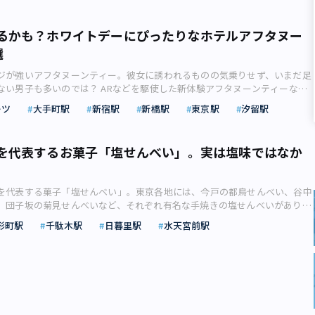
すすめです。 まずご紹介するのは「なめらかプリン」ブームの火付け役
なイメージや情報の中からココロ惹かれる作品をブックマークしたことがあ
旗艦店「パステル 表参道店」。4月27日（木）にグランドオープンする表参
ご紹介する３つの展覧会がおすすめです。 今回は、SNSで人気の高い作品
12日（金）～6月8日（木）の期間に販売される、新商品「パステル ア・ラ・
るかも？ホワイトデーにぴったりなホテルアフタヌー
近で見ることができる展覧会をご紹介します。同時代の作家たちの視線や熱
た目も美しい、フルーツたっぷりの6層仕立てのスイーツ。 「パステル表参
選
自分にも新たなインスピレーションが湧いてくるかもしれません。 映画
商品「パステル ア・ラ・モード」（1,100円）。4種のフルーツにスポン
ダペスト・ホテル』を再現した空間には世界各地の個性的なデザインのホテ
クリーム、なめらかプリンなど6層仕立て（画像：株式会社オールハーツ・
ジが強いアフタヌーンティー。彼女に誘われるものの気乗りせず、いまだ足
「ウェス・アンダーソンすぎる風景展」（株式会社ポニーキャニオンリリー
ースより） イチゴ・ブルーベリー・オレンジ・マンゴーフルーツに、スポ
ない男子も多いのでは？ ARなどを駆使した新体験アフタヌーンティーなど
王洲】ウェス・アンダーソンすぎる風景展／いつもの日常を再解釈する幻想
クのあるディプロマットクリーム、そして「なめらかプリン」！ ぜいたく
虜にするはず！ この記事では、ホワイトデーにぴったりなアフタヌーンテ
 天王洲の寺田倉庫G1 ビルにて「ウェス・アンダーソンすぎる風景展」が5
ーツ
大手町駅
新宿駅
新橋駅
東京駅
汐留駅
は、幸せな気分を運んでくれることでしょう。おすすめの食べ方は、下の方
ます。男子もハマる魅力たっぷり アフタヌーンティーといえば、キラキラ
まで開催中です。この展覧会は、ウェス・アンダーソン監督の映画作品に出て
大胆に混ぜるそうです。お持たせにしていただいたら食べ方を巡ってお話が
のお茶会のイメージが強いかもしれません。たしかに女性の利用が多いのは
景を撮影し投稿する、人気Instagram コミュニティから生まれ、2022年ソ
ラメルゼリーがほろ苦く、良いアクセントに（画像：株式会社オールハーツ・
近ではスイーツ男子も増えています。敬遠するのはもったいない！ 男子にも
25万人を動員しました。 会場には300点余りの写真が展示されており、世
ースより） 新商品「なめらかプリン1984」も喜ばれること間違いなし。創
を代表するお菓子「塩せんべい」。実は塩味ではなか
ぎゅっと詰まっていますよ。 ホテルの非日常的な空間で、美しい景色を眺
場所への旅を疑似体験できます。「旅に関する10のキーワード」のコーナー
を大切に継承しながら、プリン職人の知恵と技術が詰まった2層仕立ての
ッフの方々のきめ細やかなサービスを受けている様子をイメージしてくださ
化的背景など興味深いストーリーも紹介。ポップなパステルカラーやシンメ
ン1984」。材料は卵黄・生クリーム・牛乳・砂糖・バニラエッセンスだけ。
のは、パティシエのセンスあふれる繊細できらびやかなスイーツやセイボリ
称）な構図など、どこか現実離れした風景に引き込まれます。 その他、韓
目に進化したプリンです。わざわざ表参道まで買いに行った！という気持ちが
を代表する菓子「塩せんべい」。東京各地には、今戸の都鳥せんべい、谷中
ってはアルコール類が付いたり、さまざまな種類の紅茶がおかわり自由のフ
直輸入するフォトステッカーやマスキングテープといったおしゃれなグッズ
 2層のプリンとほろ苦いカラメルのハーモニーが絶妙な「なめらかプリン
、団子坂の菊見せんべいなど、それぞれ有名な手焼きの塩せんべいがありま
ります。デート時間のぜいたくで幸せな気分を、より盛り上げてくれそうで
缶やマグカップなどの東京展オリジナルグッズも登場するので要チェック。
40円）（画像：株式会社オールハーツ・カンパニーリリースより）●「東京ばな
いとはどういうせんべいだったのでしょうか？ 食文化史研究家の近代食文
ちわびるこの季節、AR（拡張現実）を使ったお花見体験など、さまざまに
形町駅
千駄木駅
日暮里駅
水天宮前駅
AT CAFÉ」ではカラフルなコラボメニューやフォトスポットも登場します。
／小さなお子さまのいる上司宅へ 小さなお子さまのいるご家庭に招待され
解説します。明治時代の東京名物「塩せんべい」とは？ 水天宮の門前町に
プランや夕方の時間帯に楽しめる「ハイティー」を用意しているホテルも。
GROUNDSEESAW（株式会社ポニーキャニオンリリースより）【ウェス・アンダ
らしいモチーフのスイーツを選びましょう。東京土産の定番「東京ばな奈」
店・三原堂本店。 三原堂本店（画像：近代食文化研究会） 三原堂名物と
ちょっと気の早い春爛漫のデートを楽しんでみませんか？ 春のデートにぴ
景展 あなたのまわりは旅のヒントにあふれている】 開催日程：開催中～
東京ばな奈ピヨレモン」は、子供も喜ぶキュートなデザイン。箱の中のピヨ
神様水天宮のお守りを型取った「御守最中（おまもりもなか）」に「どら焼
ハイティー」（画像：コンラッド東京リリースより）●ザ・カフェ by アマ
日(金) 開催場所：東京・天王洲 寺田倉庫G1 ビル 住所：東京都品川区東品川2-
スに、笑顔も広がることでしょう。 夏限定「東京ばな奈ピヨレモン」（4個
塩せんべい」。 三原堂の塩せんべい（画像：近代食文化研究会） この塩
ーフォレ デセール」 アフタヌーンティー初トライにおすすめなのが
0-5541-8600（ハローダイヤル） 開館時間：11:00～19:00（金・土曜20:00ま
入1,188円／12個入1,782円）（画像：株式会社グレープストーンリリースよ
んべいなのに色が茶色です。というのも、醤油を塗って焼いているからで
by アマン」。「アマン東京」でありながら別棟にある併設カフェのため、気
〜5月4日、5月22日〜25日は20:00まで 料金：一般2,000円／大学生1,500円
のピヨ柄スポンジケーキの中に、レモンの香りのバナナカスタードクリーム
吉本隆明は、娘である漫画家・ハルノ宵子（よいこ）とせんべいについて話
ヌーンティーを楽しめます。アマンのエッセンスを感じつつカジュアルに体
000円 アクセス：りんかい線天王洲アイル駅より徒歩4分 東京モノレール羽
す。これからの季節にぴったりなさわやかな味わいです。 とろりとろけるバ
話がかみ合いませんでした。 “おみやげにいただいた、せんべい代表格の