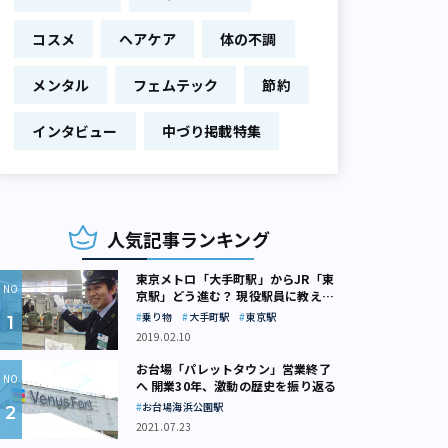
コスメ
ヘアケア
体の不調
メンタル
フェムテック
節約
インタビュー
中づり掲載特集
人気記事ランキング
東京メトロ「大手町駅」からJR「東
京駅」どう進む？ 現役駅員に教えて
もらいました
乗り物
大手町駅
東京駅
2019.02.10
お台場「パレットタウン」営業終了
へ 開業30年、激動の歴史を振り返る
お台場海浜公園駅
2021.07.23